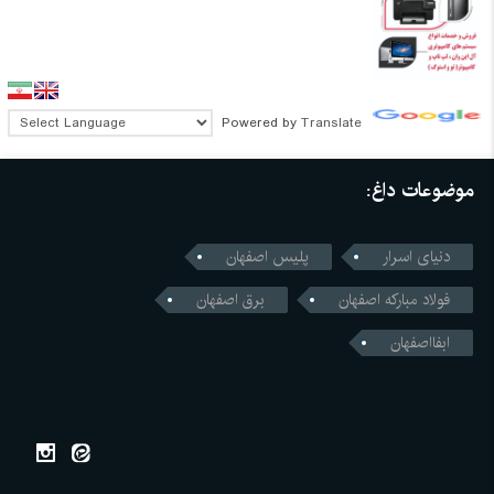
Powered by
Translate
موضوعات داغ:
دنیای اسرار
پلیس اصفهان
فولاد مبارکه اصفهان
برق اصفهان
ابفااصفهان