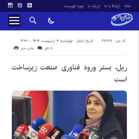
خانه
ارتباط با ما
درباره ما
مورد فهرست
کد خبر : 47748
تاریخ انتشار : چهارشنبه ۳ اردیبهشت ۱۴۰۴ - ۱۲:۳۰
0 نظر
چاپ خبر
ریل، بستر ورود فناوری صنعت زیرساخت
است