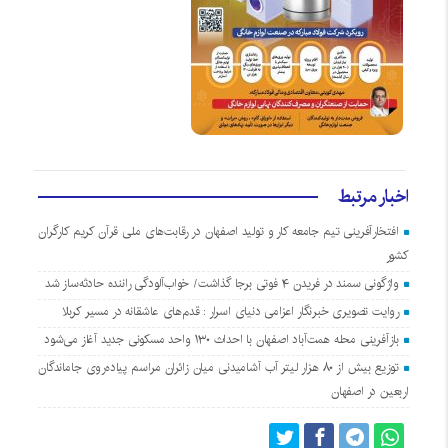
اخبار مرتبط
افتخارآفرینی تیم جامعه کار و تولید اصفهان در رقابت‌های ملی قرآن کریم کارگران
کشور
واژگونی سمند در فریدن ۴ فوتی برجا گذاشت/ خواب‌آلودگی راننده حادثه‌ساز شد
روایت تصویری خبرنگار اعزامی دنیای اسرار : قدم‌های عاشقانه در مسیر کربلا
بازآفرینی محله همت‌آباد اصفهان با احداث ۱۳۰ واحد مسکونی جدید آغاز می‌شود
توزیع بیش از ۸۰ هزار لیتر آب آشامیدنی میان زائران مراسم پیاده‌روی جاماندگان
اربعین در اصفهان