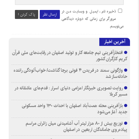
ذخیره نام، ایمیل و وبسایت من در
ارسال نظر
پاک کردن !
مرورگر برای زمانی که دوباره دیدگاهی
می‌نویسم.
آخرین اخبار
افتخارآفرینی تیم جامعه کار و تولید اصفهان در رقابت‌های ملی قرآن
کریم کارگران کشور
واژگونی سمند در فریدن ۴ فوتی برجا گذاشت/ خواب‌آلودگی راننده
حادثه‌ساز شد
روایت تصویری خبرنگار اعزامی دنیای اسرار : قدم‌های عاشقانه در
مسیر کربلا
بازآفرینی محله همت‌آباد اصفهان با احداث ۱۳۰ واحد مسکونی
جدید آغاز می‌شود
توزیع بیش از ۸۰ هزار لیتر آب آشامیدنی میان زائران مراسم
پیاده‌روی جاماندگان اربعین در اصفهان