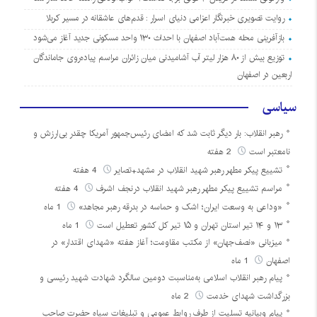
روایت تصویری خبرنگار اعزامی دنیای اسرار : قدم‌های عاشقانه در مسیر کربلا
بازآفرینی محله همت‌آباد اصفهان با احداث ۱۳۰ واحد مسکونی جدید آغاز می‌شود
توزیع بیش از ۸۰ هزار لیتر آب آشامیدنی میان زائران مراسم پیاده‌روی جاماندگان
اربعین در اصفهان
سیاسی
رهبر انقلاب: بار دیگر ثابت شد که امضای رئیس‌جمهور آمریکا چقدر بی‌ارزش و
نامعتبر است
2 هفته
تشییع پیکر مطهر رهبر شهید انقلاب در مشهد+تصایر
4 هفته
مراسم تشییع پیکر مطهر رهبر شهید انقلاب درنجف اشرف
4 هفته
«وداعی به وسعت ایران؛ اشک و حماسه در بدرقه رهبر مجاهد»
1 ماه
۱۳ و ۱۴ تیر استان تهران و ۱۵ تیر کل کشور تعطیل است
1 ماه
میزبانی «نصف‌جهان» از مکتب مقاومت؛ آغاز هفته «شهدای اقتدار» در
اصفهان
1 ماه
پیام رهبر انقلاب اسلامی به‌مناسبت دومین سالگرد شهادت شهید رئیسی و
بزرگداشت شهدای خدمت
2 ماه
پیام وبیانیه تسلیت از طرف روابط عمومی و تبلیغات سپاه حضرت صاحب