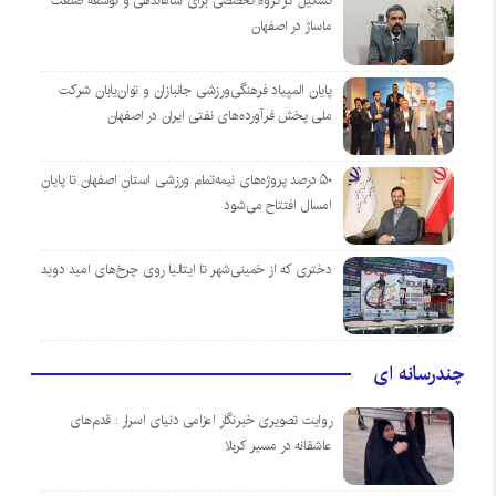
تشکیل کارگروه تخصصی برای ساماندهی و توسعه صنعت
ماساژ در اصفهان
پایان المپیاد فرهنگی‌ورزشی جانبازان و توان‌یابان شرکت
ملی پخش فرآورده‌های نفتی ایران در اصفهان
۵۰ درصد پروژه‌های نیمه‌تمام ورزشی استان اصفهان تا پایان
امسال افتتاح می‌شود
دختری که از خمینی‌شهر تا ایتالیا روی چرخ‌های امید دوید
چندرسانه ای
روایت تصویری خبرنگار اعزامی دنیای اسرار : قدم‌های
عاشقانه در مسیر کربلا