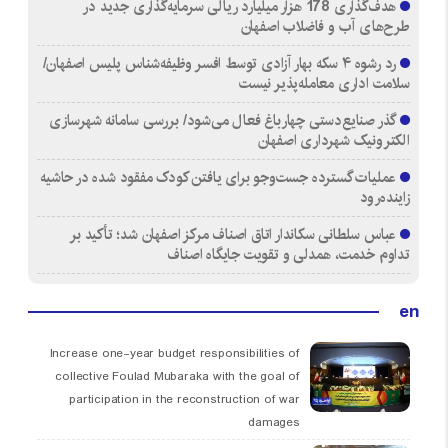
هدف‌گذاری 178 هزار میلیارد ریالی سرمایه‌گذاری جدید در
طرح‌های آب و فاضلاب اصفهان
رد رشوه ۴ سکه بهار آزادی توسط افسر وظیفه‌شناس پلیس اصفهان/
سلامت اداری معامله‌پذیر نیست
گذر صنایع‌دستی چهارباغ فعال می‌شود/ بررسی سامانه شهرسازی
الکترونیک شهرداری اصفهان
عملیات گسترده جست‌وجو برای یافتن کودک مفقود شده در حاشیه
زاینده‌رود
عباس سلطانی سکاندار اتاق اصناف مرکز اصفهان شد؛ تأکید بر
تداوم خدمت، همدلی و تقویت جایگاه اصناف
en
Increase one-year budget responsibilities of
collective Foulad Mubaraka with the goal of
participation in the reconstruction of war
damages