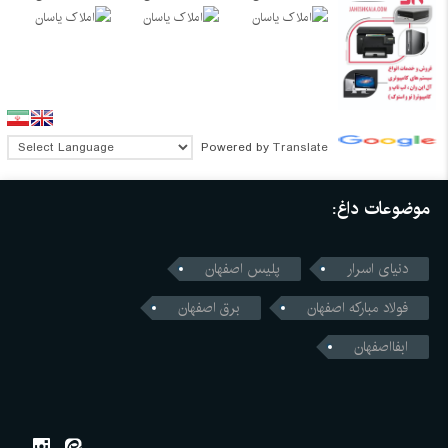
Powered by
Translate
موضوعات داغ:
دنیای اسرار
پلیس اصفهان
فولاد مبارکه اصفهان
برق اصفهان
ابفااصفهان