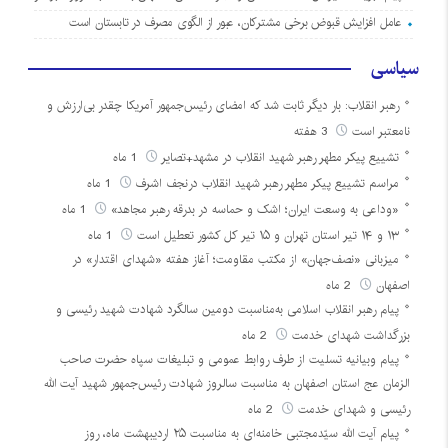
عامل افزایش قبوض برخی مشترکان، عبور از الگوی مصرف در تابستان است
سیاسی
رهبر انقلاب: بار دیگر ثابت شد که امضای رئیس‌جمهور آمریکا چقدر بی‌ارزش و
نامعتبر است
3 هفته
تشییع پیکر مطهر رهبر شهید انقلاب در مشهد+تصایر
1 ماه
مراسم تشییع پیکر مطهر رهبر شهید انقلاب درنجف اشرف
1 ماه
«وداعی به وسعت ایران؛ اشک و حماسه در بدرقه رهبر مجاهد»
1 ماه
۱۳ و ۱۴ تیر استان تهران و ۱۵ تیر کل کشور تعطیل است
1 ماه
میزبانی «نصف‌جهان» از مکتب مقاومت؛ آغاز هفته «شهدای اقتدار» در
اصفهان
2 ماه
پیام رهبر انقلاب اسلامی به‌مناسبت دومین سالگرد شهادت شهید رئیسی و
بزرگداشت شهدای خدمت
2 ماه
پیام وبیانیه تسلیت از طرف روابط عمومی و تبلیغات سپاه حضرت صاحب
الزمان عج استان اصفهان به مناسبت سالروز شهادت رئیس‌جمهور شهید آیت الله
رئیسی و شهدای خدمت
2 ماه
پیام آیت الله سیّدمجتبی خامنه‌ای به مناسبت ۲۵ اردیبهشت ماه، روز