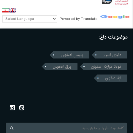
Powered by
Translate
موضوعات داغ:
دنیای اسرار
پلیس اصفهان
فولاد مبارکه اصفهان
برق اصفهان
ابفااصفهان