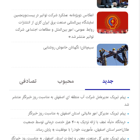
انعکاس (ویژه‌نامه عملکرد شرکت توانیر در بیست‌وپنجمین
نمایشگاه بین‌المللی صنعت برق ایران کاری از انتشارات
روابط عمومی، امور بین‌الملل و مطالعات اجتماعی شرکت
توانیر منتشر شد*
سیم‌بانان؛ نگهبانان خاموش روشنایی
جدید
محبوب
تصادفی
پیام تبریک مدیرعامل شرکت آب منطقه ای اصفهان به مناسبت روز خبرنگار منتشر
شد
پیام تبریک مدیرکل امور مالیاتی استان اصفهان به مناسبت روز خبرنگار
درمانگاه «نبأ» نجف با ارائه نزدیک به ۴۰ هزار خدمت درمانی توسط جمعیت
هلال‌احمر استان اصفهان، مأموریت خود را با موفقیت به پایان رساند.
پیام تبریک مدیر کل صنعت، معدن و تجارت استان اصفهان به مناسبت روز خبرنگار