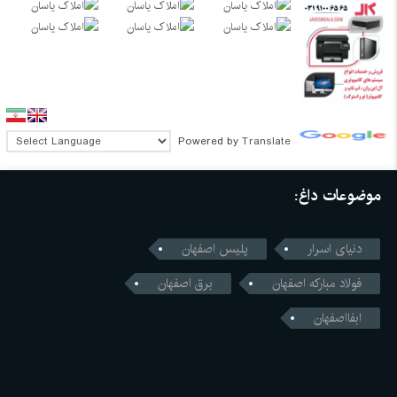
Powered by
Translate
موضوعات داغ:
دنیای اسرار
پلیس اصفهان
فولاد مبارکه اصفهان
برق اصفهان
ابفااصفهان