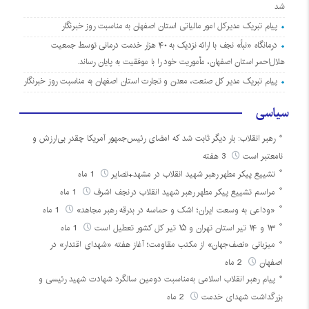
شد
پیام تبریک مدیرکل امور مالیاتی استان اصفهان به مناسبت روز خبرنگار
درمانگاه «نبأ» نجف با ارائه نزدیک به ۴۰ هزار خدمت درمانی توسط جمعیت
هلال‌احمر استان اصفهان، مأموریت خود را با موفقیت به پایان رساند.
پیام تبریک مدیر کل صنعت، معدن و تجارت استان اصفهان به مناسبت روز خبرنگار
سیاسی
رهبر انقلاب: بار دیگر ثابت شد که امضای رئیس‌جمهور آمریکا چقدر بی‌ارزش و
نامعتبر است
3 هفته
تشییع پیکر مطهر رهبر شهید انقلاب در مشهد+تصایر
1 ماه
مراسم تشییع پیکر مطهر رهبر شهید انقلاب درنجف اشرف
1 ماه
«وداعی به وسعت ایران؛ اشک و حماسه در بدرقه رهبر مجاهد»
1 ماه
۱۳ و ۱۴ تیر استان تهران و ۱۵ تیر کل کشور تعطیل است
1 ماه
میزبانی «نصف‌جهان» از مکتب مقاومت؛ آغاز هفته «شهدای اقتدار» در
اصفهان
2 ماه
پیام رهبر انقلاب اسلامی به‌مناسبت دومین سالگرد شهادت شهید رئیسی و
بزرگداشت شهدای خدمت
2 ماه