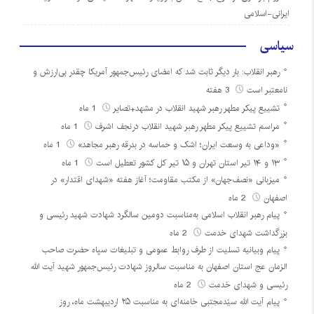
ایرانی-اسلامی
سیاسی
رهبر انقلاب: بار دیگر ثابت شد که امضای رئیس‌جمهور آمریکا چقدر بی‌ارزش و
نامعتبر است
3 هفته
تشییع پیکر مطهر رهبر شهید انقلاب در مشهد+تصایر
1 ماه
مراسم تشییع پیکر مطهر رهبر شهید انقلاب درنجف اشرف
1 ماه
«وداعی به وسعت ایران؛ اشک و حماسه در بدرقه رهبر مجاهد»
1 ماه
۱۳ و ۱۴ تیر استان تهران و ۱۵ تیر کل کشور تعطیل است
1 ماه
میزبانی «نصف‌جهان» از مکتب مقاومت؛ آغاز هفته «شهدای اقتدار» در
اصفهان
2 ماه
پیام رهبر انقلاب اسلامی به‌مناسبت دومین سالگرد شهادت شهید رئیسی و
بزرگداشت شهدای خدمت
2 ماه
پیام وبیانیه تسلیت از طرف روابط عمومی و تبلیغات سپاه حضرت صاحب
الزمان عج استان اصفهان به مناسبت سالروز شهادت رئیس‌جمهور شهید آیت الله
رئیسی و شهدای خدمت
2 ماه
پیام آیت الله سیّدمجتبی خامنه‌ای به مناسبت ۲۵ اردیبهشت ماه، روز