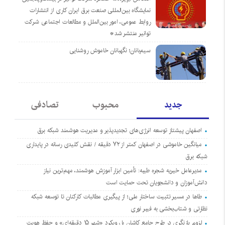
نمایشگاه بین‌المللی صنعت برق ایران کاری از انتشارات
روابط عمومی، امور بین‌الملل و مطالعات اجتماعی شرکت
توانیر منتشر شد*
سیم‌بانان؛ نگهبانان خاموش روشنایی
جدید
محبوب
تصادفی
اصفهان پیشتاز توسعه انرژی‌های تجدیدپذیر و مدیریت هوشمند شبکه برق
میانگین خاموشی در اصفهان کمتر از ۷۲ دقیقه / نقش کلیدی رسانه در پایداری
شبکه برق
مدیرعامل خیریه شجره طیبه: تأمین ابزار آموزش هوشمند، مهم‌ترین نیاز
دانش‌آموزان و دانشجویان تحت حمایت است
طاها در مسیر تثبیت ساختار ملی؛ از پیگیری مطالبات کارکنان تا توسعه شبکه
نظارتی و شتاب‌بخشی به فیبر نوری
لزوم بازنگری در طرح جامع کاشان با رویکرد «شهر ۱۵ دقیقه‌ای» و حفظ هویت