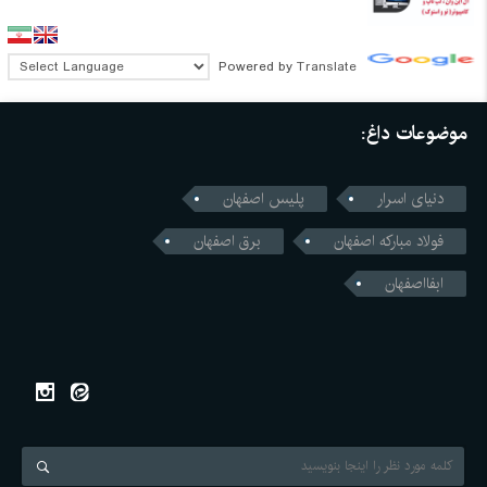
Powered by
Translate
موضوعات داغ:
دنیای اسرار
پلیس اصفهان
فولاد مبارکه اصفهان
برق اصفهان
ابفااصفهان