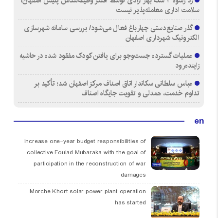
رد رشوه ۴ سکه بهار آزادی توسط افسر وظیفه‌شناس پلیس اصفهان/
سلامت اداری معامله‌پذیر نیست
گذر صنایع‌دستی چهارباغ فعال می‌شود/ بررسی سامانه شهرسازی
الکترونیک شهرداری اصفهان
عملیات گسترده جست‌وجو برای یافتن کودک مفقود شده در حاشیه
زاینده‌رود
عباس سلطانی سکاندار اتاق اصناف مرکز اصفهان شد؛ تأکید بر
تداوم خدمت، همدلی و تقویت جایگاه اصناف
en
Increase one-year budget responsibilities of
collective Foulad Mubaraka with the goal of
participation in the reconstruction of war
damages
Morche Khort solar power plant operation
has started