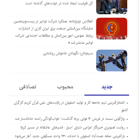
کل ظرفیت ایجاد شده در دولت‌های گذشته است
انعکاس (ویژه‌نامه عملکرد شرکت توانیر در بیست‌وپنجمین
نمایشگاه بین‌المللی صنعت برق ایران کاری از انتشارات
روابط عمومی، امور بین‌الملل و مطالعات اجتماعی شرکت
توانیر منتشر شد*
سیم‌بانان؛ نگهبانان خاموش روشنایی
جدید
محبوب
تصادفی
افتخارآفرینی تیم جامعه کار و تولید اصفهان در رقابت‌های ملی قرآن کریم کارگران
کشور
واژگونی سمند در فریدن ۴ فوتی برجا گذاشت/ خواب‌آلودگی راننده حادثه‌ساز شد
روایت تصویری خبرنگار اعزامی دنیای اسرار : قدم‌های عاشقانه در مسیر کربلا
بازآفرینی محله همت‌آباد اصفهان با احداث ۱۳۰ واحد مسکونی جدید آغاز می‌شود