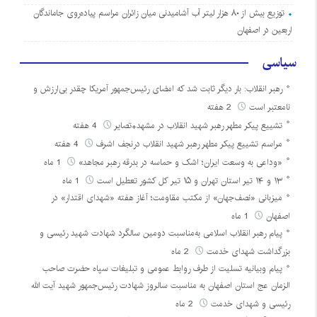
توزیع بیش از ۸۰ هزار لیتر آب آشامیدنی میان زائران مراسم پیاده‌روی جاماندگان
اربعین در اصفهان
سیاسی
رهبر انقلاب: بار دیگر ثابت شد که امضای رئیس‌جمهور آمریکا چقدر بی‌ارزش و
نامعتبر است
2 هفته
تشییع پیکر مطهر رهبر شهید انقلاب در مشهد+تصایر
4 هفته
مراسم تشییع پیکر مطهر رهبر شهید انقلاب درنجف اشرف
4 هفته
«وداعی به وسعت ایران؛ اشک و حماسه در بدرقه رهبر مجاهد»
1 ماه
۱۳ و ۱۴ تیر استان تهران و ۱۵ تیر کل کشور تعطیل است
1 ماه
میزبانی «نصف‌جهان» از مکتب مقاومت؛ آغاز هفته «شهدای اقتدار» در
اصفهان
1 ماه
پیام رهبر انقلاب اسلامی به‌مناسبت دومین سالگرد شهادت شهید رئیسی و
بزرگداشت شهدای خدمت
2 ماه
پیام وبیانیه تسلیت از طرف روابط عمومی و تبلیغات سپاه حضرت صاحب
الزمان عج استان اصفهان به مناسبت سالروز شهادت رئیس‌جمهور شهید آیت الله
رئیسی و شهدای خدمت
2 ماه