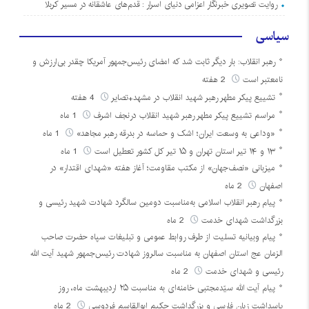
روایت تصویری خبرنگار اعزامی دنیای اسرار : قدم‌های عاشقانه در مسیر کربلا
سیاسی
رهبر انقلاب: بار دیگر ثابت شد که امضای رئیس‌جمهور آمریکا چقدر بی‌ارزش و
نامعتبر است
2 هفته
تشییع پیکر مطهر رهبر شهید انقلاب در مشهد+تصایر
4 هفته
مراسم تشییع پیکر مطهر رهبر شهید انقلاب درنجف اشرف
1 ماه
«وداعی به وسعت ایران؛ اشک و حماسه در بدرقه رهبر مجاهد»
1 ماه
۱۳ و ۱۴ تیر استان تهران و ۱۵ تیر کل کشور تعطیل است
1 ماه
میزبانی «نصف‌جهان» از مکتب مقاومت؛ آغاز هفته «شهدای اقتدار» در
اصفهان
2 ماه
پیام رهبر انقلاب اسلامی به‌مناسبت دومین سالگرد شهادت شهید رئیسی و
بزرگداشت شهدای خدمت
2 ماه
پیام وبیانیه تسلیت از طرف روابط عمومی و تبلیغات سپاه حضرت صاحب
الزمان عج استان اصفهان به مناسبت سالروز شهادت رئیس‌جمهور شهید آیت الله
رئیسی و شهدای خدمت
2 ماه
پیام آیت الله سیّدمجتبی خامنه‌ای به مناسبت ۲۵ اردیبهشت ماه، روز
پاسداشت زبان فارسی و بزرگداشت حکیم ابوالقاسم فردوسی
2 ماه