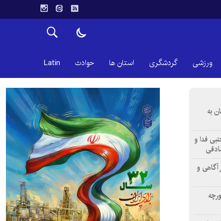
ورزشی
گردشگری
استان ها
حوادث
Latin
ن به
تبی فدا و
ادقی
 آگاهی و
ورچه