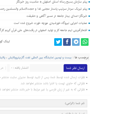
پیام سازمان بسیج رسانه استان اصفهان به مناسبت روز خبرنگار
پیام تبریک سردار سرتیپ پاسدار مجتبی فدا و حجت‌الاسلام والمسلمین رحمت
خبرنگار؛ صدای بیدار جامعه در مسیر آگاهی و حقیقت
عملیات اجرایی نیروگاه خورشیدی مورچه خورت شروع شده است
افتخارآفرینی تیم جامعه کار و تولید اصفهان در رقابت‌های ملی قرآن کریم کارگ
لینک کوت
برچسب ها :
بیست و نهمین نمایشگاه بین المللی نفت، گاز،پتروپالایش
،
پالای
ارسال نظر شما
انتشار یافته : 0
در 
نظرات ارسال شده توسط شما، پس از تایید توسط مدیران سایت منتشر خ
نظراتی که حاوی تهمت یا افترا باشد منتشر نخواهد شد.
نظراتی که به غیر از زبان فارسی یا غیر مرتبط با خبر باشد منتشر نخواهد ش