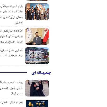
پایان المپیاد فرهنگی
جانبازان و توان‌یابا
پخش فرآورده‌های نفت
اصفهان
۵۰ درصد پروژه‌های نی
ورزشی استان اصفهان ت
امسال افتتاح می‌شود
دختری که از خمینی‌شهر
روی چرخ‌های امید د
چندرسانه ای
روایت تصویری خبرنگا
دنیای اسرار : قدم‌های
مسیر کربلا
برق و انرژی، جریان ز