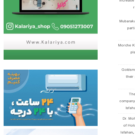
Increase
r
Mubaraka
part
Morche K
pl
Goldsmi
their
The
company
Isfah
Dr. Mo
of Hol
Isfahan