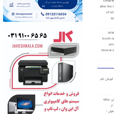
congra
after the 
of Is
qu
Isfa
booth is
amo
mineral i
ا قهرمان جام
ی منطقه
در
فهان /