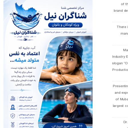
of t
brand de
There 
man
19 
Industry E
slogan “Oi
Productio
Presentin
and exp
of Muba
largest c
Dr