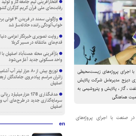
افتخارآفرینی تیم جامعه کار و تولید 
رقابت‌های ملی قرآن کریم کارگران کشو
واژگونی سمند در فری
خواب‌آلودگی راننده حادثه‌ساز شد
روایت تصویری خبرنگار اعزامی دنیای
قدم‌های عاشقانه در مسیر کربلا
واحد مسکونی جدید آغاز می‌شود
توزیع بیش از ۸۰ هزار لیتر آب
 با اجرای پروژه‌های زیست‌محیطی
زائران مراسم پیاده‌روی جاماندگان اربع
قری دیزج مدیرعامل شرکت پالایش
اصفهان
ت ، گاز ، پالایش و پتروشیمی به
هدف‌گذاری 178 هزار میلیارد ریالی
همیت هماهنگی
سرمایه‌گذاری جدید در طرح‌های آب و
اصفهان
در صنعت با اجرای پروژه‌های
en