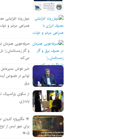
مهار روند افزایشی مص
همراهی مردم و دولت
صرفه‌جویی همزمان د
و گاز زمستانمان را دل‌
می‌کند
خبر خوش مدیرعامل
توانیر در خصوص آین
برق
از سکوی پارالمپیک ت
پایداری
۱۴ مگاپروژه‌ کلیدی
برای عبور ایمن از اوج 
۱۴۰۵