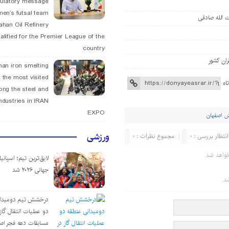
tulatory message
men’s futsal team
 الله صادقی
fahan Oil Refinery
alified for the Premier League of the
country
ران کشور
han iron smelting
 the most visited
اه
ng the steel and
ndustries in IRAN
EXPO
ش اصفهان
ورزشی
انتظار بررسی : 0
مجموع نظرات : 0
واهد شد.
لایق‌ترین تیم؛ اسپانی
جهانی ۲۰۲۶ شد
د.
درخشش تیم دومیدان
دو عملیات انتقال گاز 
مسابقات دهه فجر اص