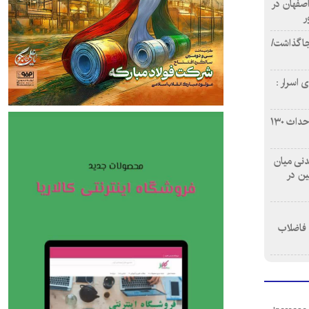
اصفهان در
ر
دن ۴ فوتی برجا گذاشت/
 اسرار :
بازآفرینی محله همت‌آباد اصفهان با احداث ۱۳۰
 آشامیدنی میان
ین در
 فاضلاب