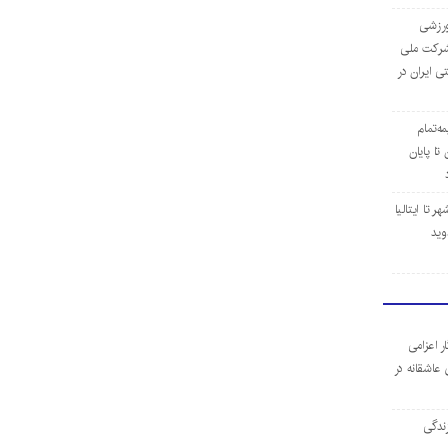
‌ورزشی
ن شرکت ملی
ی ایران در
مه‌تمام
ا پایان
 تا ایتالیا
وید
ر اعزامی
 عاشقانه در
ندگی