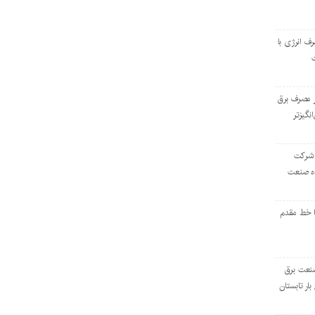
رف انرژی با
ر مصرف برق
انگیزتر
 شرکت
ده صنعت
ا خط مقدم
 صنعت برق
بار تابستان