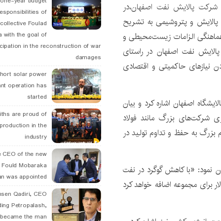
 one-year budget
رکت پالایش نفت اصفهان
،در
esponsibilities of
، پالایش و پتروشیمی به تشریح
collective Foulad
 هماهنگی الزامات زیست‌محیطی و
 with the goal of
icipation in the reconstruction of war
پالایش نفت اصفهان در راستای
damages
ردن نیازهای حاکمیتی و اقتصادی
hort solar power
ant operation has
started
یشگاه اصفهان اشاره کرد و بیان
ths are proud of
ری شرکت‌های بزرگ مانند فولاد
 production in the
م بزرگ به حفظ و تداوم تولید در
industry
 CEO of the new
 Fould Mobaraka
ان نمود: «با کاهش گوگرد در نفت
an was appointed
رزش افزوده‌ای معادل ۱۵۰ میلیون دلار برای مجموعه اضافه خواهد کرد
hsen Qadiri, CEO
ding Petropalash,
, became the man