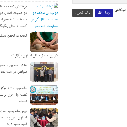
درخشش تیم دومیدان
 دیدگاهی
ارسال نظر
پاک کردن !
دو عملیات انتقال گاز 
مسابقات دهه فجر اص
کسب ۱۰ مدال رنگارنگ
انتخابات انجمن صنفی
کاربران ماساژ استان اصفهان برگزار شد
هاکی اصفهان با حمای
سپاهان در مسیر تحو
«اصفهان با 
قطب اول ایران در شن
است»
تیم رسانه بسیج سازن
اصفهان در رویداد مل
امید حضور دارند