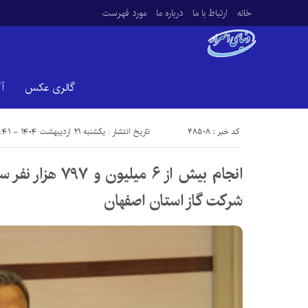
خانه
ارتباط با ما
درباره ما
مورد فهرست
گالری عکس
آ
کد خبر : 48508
تاریخ انتشار : یکشنبه ۲۱ اردیبهشت ۱۴۰۴ - ۱۵:۴۱
انجام بیش از ۶ میل
شرکت گاز استان اصفهان