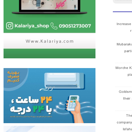
Increase
r
Mubaraka
part
Morche K
pl
Goldsmi
their
The
company
Isfah