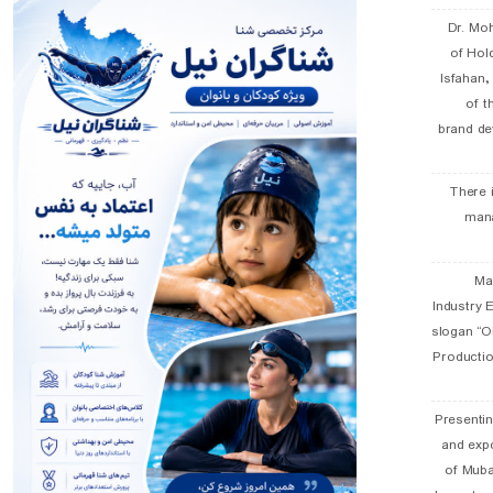
Dr. Mo
of Hol
Isfahan
of t
brand de
There 
man
19 
Industry E
slogan “Oi
Productio
Presentin
and exp
of Muba