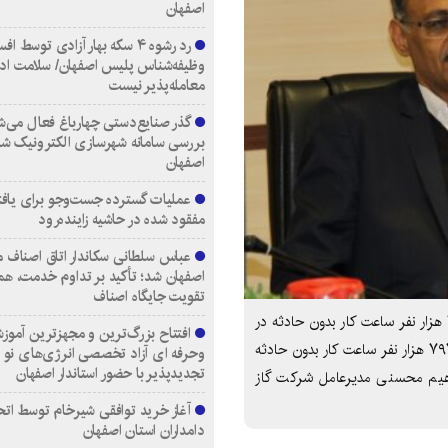
اصفهان
رد رشوه ۴ سکه بهار آزادی توسط اف
وظیفه‌شناس پلیس اصفهان/ سلامت اد
معامله‌پذیر نیست
گذر صنایع‌دستی چهارباغ فعال می‌ش
بررسی سامانه شهرسازی الکترونیک ش
اصفهان
عملیات گسترده جست‌وجو برای یاف
مفقود شده در حاشیه زاینده‌رود
عباس سلطانی سکاندار اتاق اصناف م
اصفهان شد؛ تأکید بر تداوم خدمت، هم
تقویت جایگاه اصناف
در سال ۱۴۰۳ صورت پذیرفت: انجام بیش از ۶ میلیون و ۷۹۷ هزار نفر ساعت کار بدون حادثه در
افتتاح بزرگ‌ترین و مجهزترین آموزش
شرکت گاز استان اصفهان در سال ۱۴۰۳ بیش از ۶ میلیون و ۷۹۷ هزار نفر ساعت کار بدون حادثه
وحرفه ای آزاد تخصصی انرژی‌های نو 
تجدیدپذیر با حضور استاندار اصفهان
اهیم محسنی مدیرعامل شرکت گاز
آغاز خرید توافقی شیرخام توسط اتح
دامداران استان اصفهان