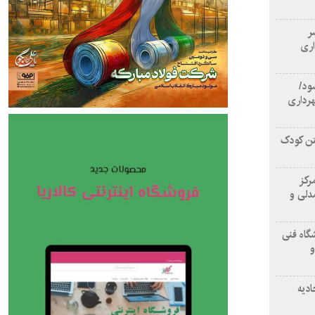
سر
اری
ود/
هرداری
تن کودک
رکز
دلی و
گاه فنی
و
ادیه