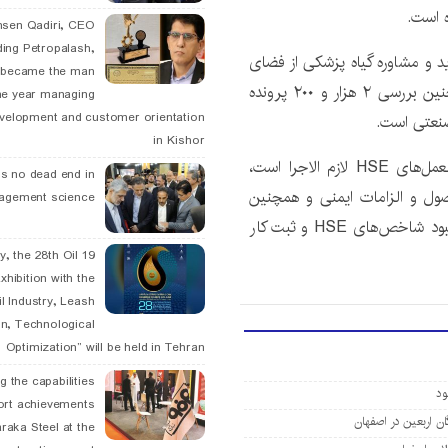
ه است.
hsen Qadiri, CEO
ding Petropalash,
بخش محیط زیست نیز ۵۰ مورد بازدید و مشاوره گیاه پزشکی از فضای
, became the man
سبز ادارات، کاشت نهال به مناسبت روز درختکاری و همچنین بررسی ۲ هزار و ۲۰۰ پرونده
he year managing
velopment and customer orientation
صنعتی است.
in Kishor
مدیرعامل شرکت گاز استان اصفهان با بیان اینکه دستورالعمل‌های HSE لازم الاجرا است،
is no dead end in
صول و الزامات ایمنی و همچنین
agement science
دقت و مسئولیت‌پذیری کارکنان از جمله عوامل مؤثر در بهبود شاخص‌های HSE و ثبت کار
May, the 28th Oil
xhibition with the
l Industry, Leash
n, Technological
Optimization” will be held in Tehran
g the capabilities
ort achievements
raka Steel at the