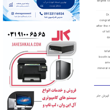
largest c
Dr
congra
after the 
of Is
qu
Isfa
booth is
amo
mineral i
ا قهرمان جام