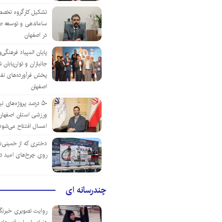
تشکیل کارگروه تخصص
ساماندهی و توسعه ص
در اصفهان
پایان المپیاد فرهنگی
جانبازان و توان‌یابا
پخش فرآورده‌های نفت
اصفهان
۵۰ درصد پروژه‌های نی
ورزشی استان اصفهان ت
امسال افتتاح می‌شود
دختری که از خمینی‌شهر
روی چرخ‌های امید د
چندرسانه ای
روایت تصویری خبرنگا