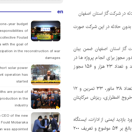
en
 one-year budget
 ۷۹۷ هزار نفر ساعت کار بدون حادثه در این شرکت صورت
esponsibilities of
collective Foulad
 with the goal of
 گاز استان اصفهان
ضمن بیان
icipation in the reconstruction of war
ر مجوز برای انجام پروژه ها در
damages
صدد کاهش خطرات ناشی از فعالیت‌های عملیاتی هستند و تعداد ۲۳ هزار و ۱۵۶ مجوز
hort solar power
ant operation has
started
وی تصریح کرد: به منظور آمادگی در مقابله با بحران ها، تعداد ۳۸ مانور، ۳۳ تمرین و ۱۲
ths are proud of
ن خروج اضطراری، ریزش مرکاپتان
 production in the
industry
 CEO of the new
اظهار داشت: در طی همین مدت نیز تعداد ۵۲۹ مورد بازدید ایمنی از ادارات، ایستگاه
 Fould Mobaraka
ها و واحدهای ستادی و جلسات تجزیه و تحلیل حوادث بالغ بر ۵۴ موضوع و تعریف ۲۰۰
an was appointed