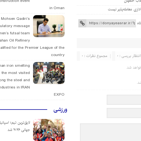
onstruction event
in Oman
. Mohsen Qadiri’s
اه
tulatory message
men’s futsal team
fahan Oil Refinery
alified for the Premier League of the
country
انتظار بررسی : 0
مجموع نظرات : 0
han iron smelting
واهد شد.
 the most visited
ng the steel and
د.
ndustries in IRAN
EXPO
ورزشی
لایق‌ترین تیم؛ اسپانی
جهانی ۲۰۲۶ شد