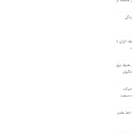
 عاشقانه در
ندگی
رف انرژی با
ر مصرف برق
انگیزتر
 شرکت
ده صنعت
ا خط مقدم