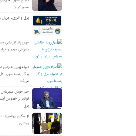
دنیای اسرار : قدم‌های
مسیر کربلا
برق و انرژی، جریان ز
مهار روند افزایشی مص
همراهی مردم و دولت
صرفه‌جویی همزمان د
و گاز زمستانمان را دل‌
می‌کند
خبر خوش مدیرعامل
توانیر در خصوص آین
برق
از سکوی پارالمپیک ت
پایداری