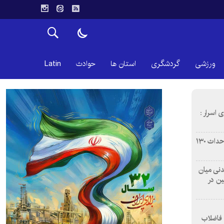
ورزشی
گردشگری
استان ها
حوادث
Latin
 اسرار :
بازآفرینی محله همت‌آباد اصفهان با احداث ۱۳۰
 آشامیدنی میان
ین در
 فاضلاب