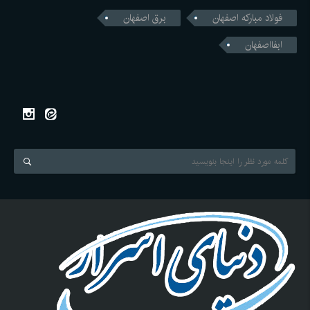
فولاد مبارکه اصفهان
برق اصفهان
ابفااصفهان