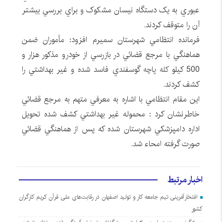
عبوري به يک دستگاه نيسان مشکوک و براي بررسي بيشتر
آن را متوقف کردند.
فرمانده انتظامي شهرستان سميرم افزود: مأموران ضمن
هماهنگي با مرجع قضائي در بازرسي از خودرو مذکور هزار و
500 کيلو
کله پاچه
گوسفندي فاسد شده و غير بهداشتي را
کشف کردند.
اين مقام انتظامي با اشاره به معرفي متهم به مرجع قضائي
خاطرنشان کرد : محموله غير بهداشتي کشف شده تحويل
اداره دامپزشکي شهرستان شده که پس از هماهنگي قضائي
صورت گرفته امحاء شد.
اخبار مرتبط
افتخارآفرینی تیم جامعه کار و تولید اصفهان در رقابت‌های ملی قرآن کریم کارگران
کشور