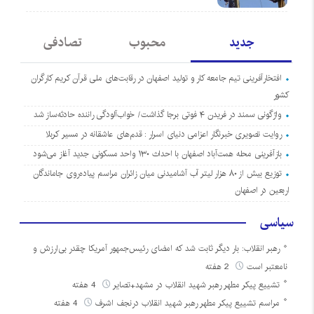
جدید
محبوب
تصادفی
افتخارآفرینی تیم جامعه کار و تولید اصفهان در رقابت‌های ملی قرآن کریم کارگران
کشور
واژگونی سمند در فریدن ۴ فوتی برجا گذاشت/ خواب‌آلودگی راننده حادثه‌ساز شد
روایت تصویری خبرنگار اعزامی دنیای اسرار : قدم‌های عاشقانه در مسیر کربلا
بازآفرینی محله همت‌آباد اصفهان با احداث ۱۳۰ واحد مسکونی جدید آغاز می‌شود
توزیع بیش از ۸۰ هزار لیتر آب آشامیدنی میان زائران مراسم پیاده‌روی جاماندگان
اربعین در اصفهان
سیاسی
رهبر انقلاب: بار دیگر ثابت شد که امضای رئیس‌جمهور آمریکا چقدر بی‌ارزش و
نامعتبر است
2 هفته
تشییع پیکر مطهر رهبر شهید انقلاب در مشهد+تصایر
4 هفته
مراسم تشییع پیکر مطهر رهبر شهید انقلاب درنجف اشرف
4 هفته