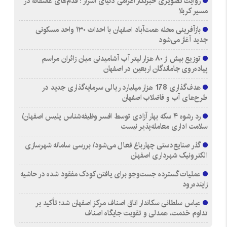
روایت تصویری خبرنگار اعزامی دنیای اسرار : قدم‌های عاشقانه در
مسیر کربلا
بازآفرینی محله همت‌آباد اصفهان با احداث ۱۳۰ واحد مسکونی
جدید آغاز می‌شود
توزیع بیش از ۸۰ هزار لیتر آب آشامیدنی میان زائران مراسم
پیاده‌روی جاماندگان اربعین در اصفهان
هدف‌گذاری 178 هزار میلیارد ریالی سرمایه‌گذاری جدید در
طرح‌های آب و فاضلاب اصفهان
رد رشوه ۴ سکه بهار آزادی توسط افسر وظیفه‌شناس پلیس اصفهان/
سلامت اداری معامله‌پذیر نیست
گذر صنایع‌دستی چهارباغ فعال می‌شود/ بررسی سامانه شهرسازی
الکترونیک شهرداری اصفهان
عملیات گسترده جست‌وجو برای یافتن کودک مفقود شده در حاشیه
زاینده‌رود
عباس سلطانی سکاندار اتاق اصناف مرکز اصفهان شد؛ تأکید بر
تداوم خدمت، همدلی و تقویت جایگاه اصناف