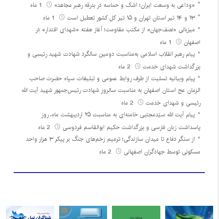
«وداعی به وسعت ایران؛ اشک و حماسه در بدرقه رهبر مجاهد»
1 ماه
۱۳ و ۱۴ تیر استان تهران و ۱۵ تیر کل کشور تعطیل است
1 ماه
میزبانی «نصف‌جهان» از مکتب مقاومت؛ آغاز هفته «شهدای اقتدار» در
اصفهان
1 ماه
پیام رهبر انقلاب اسلامی به‌مناسبت دومین سالگرد شهادت شهید رئیسی و
بزرگداشت شهدای خدمت
2 ماه
پیام وبیانیه تسلیت از طرف روابط عمومی و تبلیغات سپاه حضرت صاحب
الزمان عج استان اصفهان به مناسبت سالروز شهادت رئیس‌جمهور شهید آیت الله
رئیسی و شهدای خدمت
2 ماه
پیام آیت الله سیّدمجتبی خامنه‌ای به مناسبت ۲۵ اردیبهشت ماه، روز
پاسداشت زبان فارسی و بزرگداشت حکیم ابوالقاسم فردوسی
2 ماه
از سنگر دفاع تا میدان سازندگی؛ ترمیم زخم‌های جنگ بر پیکر ۳ هزار واحد
مسکونی توسط جهادگران اصفهانی
2 ماه