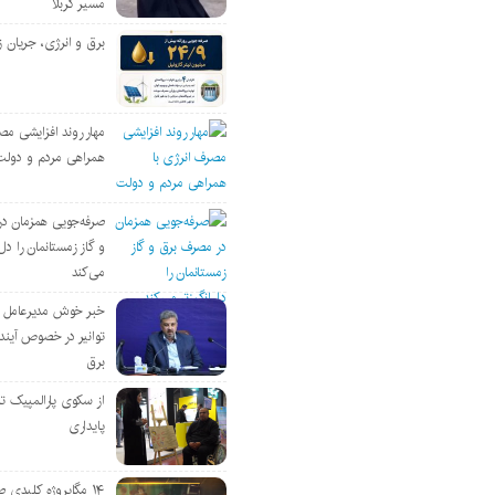
مسیر کربلا
برق و انرژی، جریان ز
مهار روند افزایشی مص
همراهی مردم و دولت
صرفه‌جویی همزمان د
و گاز زمستانمان را دل‌
می‌کند
خبر خوش مدیرعامل
توانیر در خصوص آین
برق
از سکوی پارالمپیک ت
پایداری
۱۴ مگاپروژه‌ کلیدی