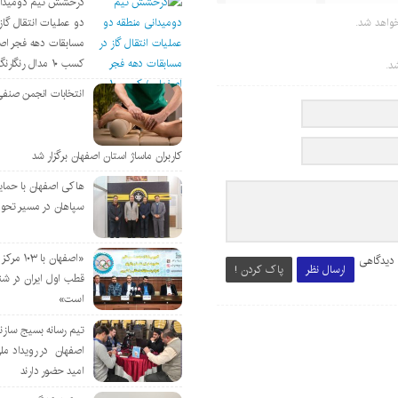
درخشش تیم دومیدان
واهد شد.
دو عملیات انتقال گاز 
مسابقات دهه فجر اص
کسب ۱۰ مدال رنگارنگ
د.
انتخابات انجمن صنفی
کاربران ماساژ استان اصفهان برگزار شد
هاکی اصفهان با حمای
سپاهان در مسیر تحو
«اصفهان با 
 دیدگاهی
ارسال نظر
پاک کردن !
قطب اول ایران در شن
است»
تیم رسانه بسیج سازن
اصفهان در رویداد مل
امید حضور دارند