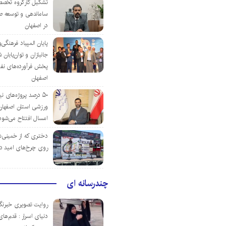
تشکیل کارگروه تخصص
ساماندهی و توسعه ص
در اصفهان
پایان المپیاد فرهنگی
جانبازان و توان‌یابا
پخش فرآورده‌های نفت
اصفهان
۵۰ درصد پروژه‌های نی
ورزشی استان اصفهان ت
امسال افتتاح می‌شود
دختری که از خمینی‌شهر
روی چرخ‌های امید د
چندرسانه ای
روایت تصویری خبرنگا
دنیای اسرار : قدم‌های