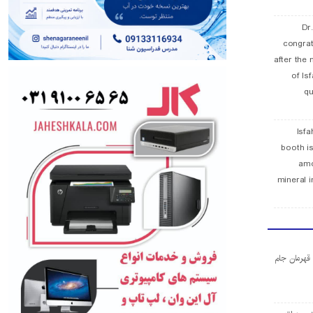
Dr
congra
after the 
of Is
qu
Isfa
booth is
amo
mineral i
ا قهرمان جام