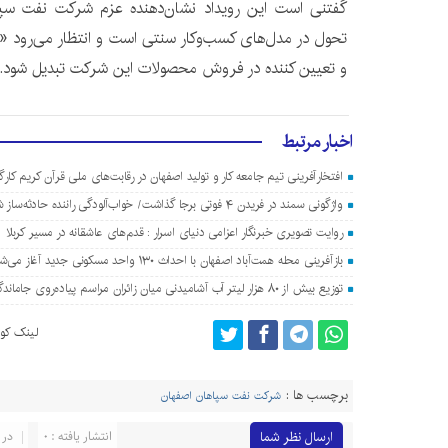
گفتنی است این رویداد نشان‌دهنده عزم شرکت نفت سپاه
تحول در مدل‌های کسب‌وکار سنتی است و انتظار می‌رود «سر
و تعیین کننده در فروش محصولات این شرکت تبدیل شود.
اخبار مرتبط
افتخارآفرینی تیم جامعه کار و تولید اصفهان در رقابت‌های ملی قرآن کریم کارگ
واژگونی سمند در فریدن ۴ فوتی برجا گذاشت/ خواب‌آلودگی راننده حادثه‌ساز شد
روایت تصویری خبرنگار اعزامی دنیای اسرار : قدم‌های عاشقانه در مسیر کربلا
بازآفرینی محله همت‌آباد اصفهان با احداث ۱۳۰ واحد مسکونی جدید آغاز می‌شود
توزیع بیش از ۸۰ هزار لیتر آب آشامیدنی میان زائران مراسم پیاده‌روی جاماندگان اربعین در اصفهان
لینک کوت
برچسب ها :
شرکت نفت سپاهان اصفهان
ارسال نظر شما
انتشار یافته : 0
در 