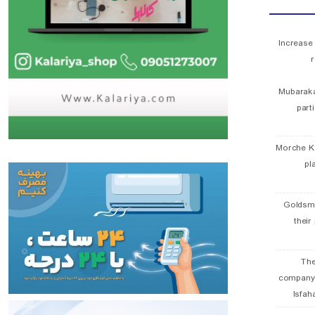
Increase
r
Mubaraka
part
Morche K
pl
Goldsmi
their
The
company
Isfah