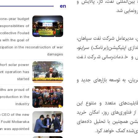
ین‌المللی نفت، گاز، پالایش و
en
ونمایی شد.
 one-year budget
esponsibilities of
collective Foulad
قان، مدیرعامل شرکت نفت سپاهان،
 with the goal of
ندازی اپلیکیشن(برنامک) سراینو،
icipation in the reconstruction of war
damages
وش و خدمات‌رسانی شرکت نفت
hort solar power
ant operation has
ریان، به توسعه بازارهای جدید و
started
ths are proud of
 production in the
لیت‌های متعدد و متنوع این
industry
از فناوری‌های روز، امکان خرید
 CEO of the new
یشن همچنین با تحلیل داده‌های
 Fould Mobaraka
an was appointed
ی‌شده کمک خواهد کرد.