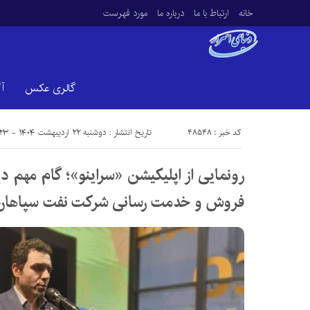
خانه
ارتباط با ما
درباره ما
مورد فهرست
گالری عکس
آ
کد خبر : 48548
تاریخ انتشار : دوشنبه ۲۲ اردیبهشت ۱۴۰۴ - ۱۹:۲۳
رونمایی از اپلیکیشن «سراینو»؛ گام مهم د
فروش و خدمت رسانی شرکت نفت سپاهان