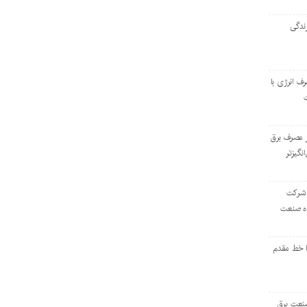
ندگی
رف انرژی با
ر مصرف برق
انگیزتر
 شرکت
ده صنعت
ا خط مقدم
 صنعت برق