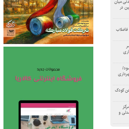
 آشامیدنی میان
ین در
 فاضلاب
سر
اری
ود/
هرداری
تن کودک
رکز
دلی و