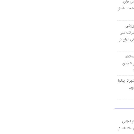
ی برای
نعت ماساژ
‌ورزشی
ن شرکت ملی
ی ایران در
مه‌تمام
ا پایان
 تا ایتالیا
وید
ر اعزامی
 عاشقانه در