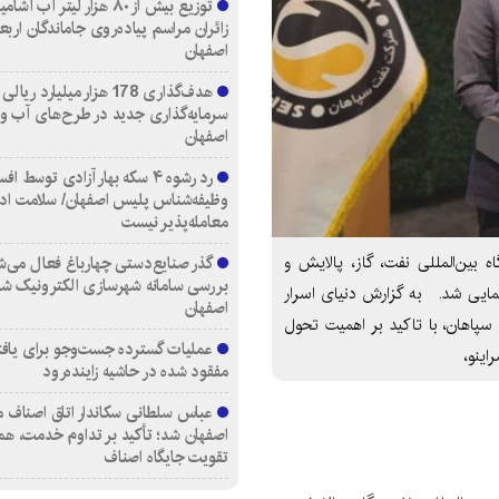
توزیع بیش از ۸۰ هزار لیتر آب
زائران مراسم پیاده‌روی جاماندگان اربع
اصفهان
هدف‌گذاری 178 هزار میلیارد ریالی
سرمایه‌گذاری جدید در طرح‌های آب و
اصفهان
رد رشوه ۴ سکه بهار آزادی توسط اف
وظیفه‌شناس پلیس اصفهان/ سلامت اد
معامله‌پذیر نیست
ین‌المللی نفت، گاز، پالایش و
گذر صنایع‌دستی چهارباغ فعال می‌ش
بررسی سامانه شهرسازی الکترونیک ش
مایی شد. به گزارش دنیای اسرار
اصفهان
 سپاهان، با تاکید بر اهمیت تحول
عملیات گسترده جست‌وجو برای یاف
ینو،
مفقود شده در حاشیه زاینده‌رود
عباس سلطانی سکاندار اتاق اصناف م
اصفهان شد؛ تأکید بر تداوم خدمت، هم
تقویت جایگاه اصناف