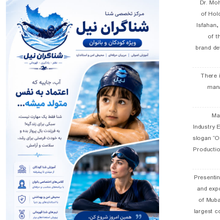
Dr. Mo
of Hol
Isfahan
of t
brand de
There 
man
19 
Industry E
slogan “Oi
Productio
Presentin
and exp
of Muba
largest c