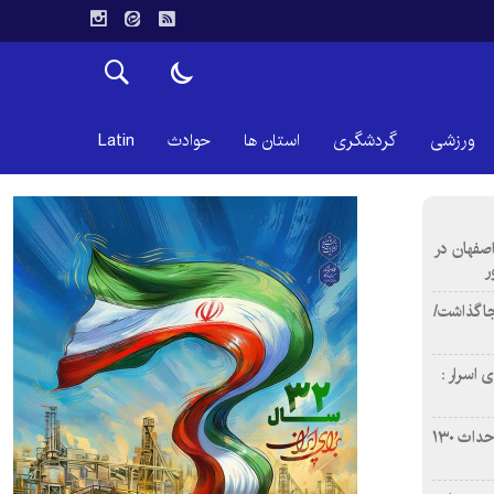
ورزشی
گردشگری
استان ها
حوادث
Latin
اصفهان در
ر
دن ۴ فوتی برجا گذاشت/
 اسرار :
بازآفرینی محله همت‌آباد اصفهان با احداث ۱۳۰