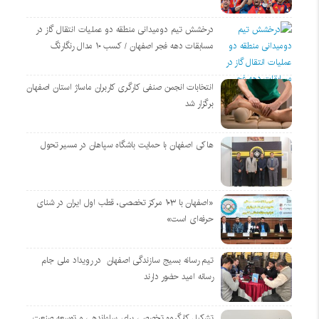
درخشش تیم دومیدانی منطقه دو عملیات انتقال گاز در
مسابقات دهه فجر اصفهان / کسب ۱۰ مدال رنگارنگ
انتخابات انجمن صنفی کارگری کاربران ماساژ استان اصفهان
برگزار شد
هاکی اصفهان با حمایت باشگاه سپاهان در مسیر تحول
«اصفهان با ۱۰۳ مرکز تخصصی، قطب اول ایران در شنای
حرفه‌ای است»
تیم رسانه بسیج سازندگی اصفهان در رویداد ملی جام
رسانه امید حضور دارند
تشکیل کارگروه تخصصی برای ساماندهی و توسعه صنعت