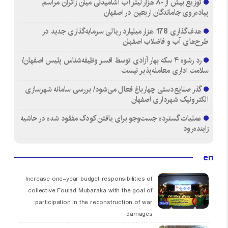
توزیع بیش از ۸۰ هزار لیتر آب آشامیدنی میان زائران مراسم
پیاده‌روی جاماندگان اربعین در اصفهان
هدف‌گذاری 178 هزار میلیارد ریالی سرمایه‌گذاری جدید در
طرح‌های آب و فاضلاب اصفهان
رد رشوه ۴ سکه بهار آزادی توسط افسر وظیفه‌شناس پلیس اصفهان/
سلامت اداری معامله‌پذیر نیست
گذر صنایع‌دستی چهارباغ فعال می‌شود/ بررسی سامانه شهرسازی
الکترونیک شهرداری اصفهان
عملیات گسترده جست‌وجو برای یافتن کودک مفقود شده در حاشیه
زاینده‌رود
en
Increase one-year budget responsibilities of
collective Foulad Mubaraka with the goal of
participation in the reconstruction of war
damages