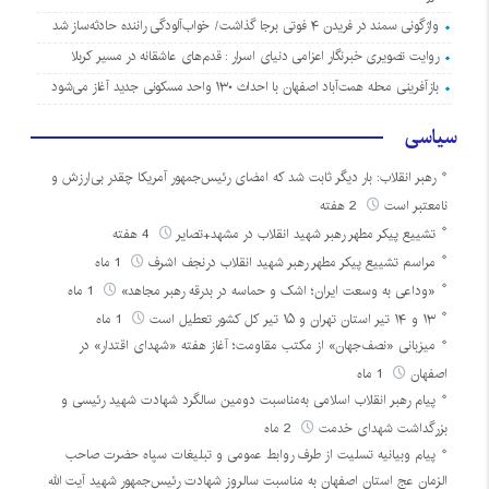
واژگونی سمند در فریدن ۴ فوتی برجا گذاشت/ خواب‌آلودگی راننده حادثه‌ساز شد
روایت تصویری خبرنگار اعزامی دنیای اسرار : قدم‌های عاشقانه در مسیر کربلا
بازآفرینی محله همت‌آباد اصفهان با احداث ۱۳۰ واحد مسکونی جدید آغاز می‌شود
سیاسی
رهبر انقلاب: بار دیگر ثابت شد که امضای رئیس‌جمهور آمریکا چقدر بی‌ارزش و
نامعتبر است
2 هفته
تشییع پیکر مطهر رهبر شهید انقلاب در مشهد+تصایر
4 هفته
مراسم تشییع پیکر مطهر رهبر شهید انقلاب درنجف اشرف
1 ماه
«وداعی به وسعت ایران؛ اشک و حماسه در بدرقه رهبر مجاهد»
1 ماه
۱۳ و ۱۴ تیر استان تهران و ۱۵ تیر کل کشور تعطیل است
1 ماه
میزبانی «نصف‌جهان» از مکتب مقاومت؛ آغاز هفته «شهدای اقتدار» در
اصفهان
1 ماه
پیام رهبر انقلاب اسلامی به‌مناسبت دومین سالگرد شهادت شهید رئیسی و
بزرگداشت شهدای خدمت
2 ماه
پیام وبیانیه تسلیت از طرف روابط عمومی و تبلیغات سپاه حضرت صاحب
الزمان عج استان اصفهان به مناسبت سالروز شهادت رئیس‌جمهور شهید آیت الله