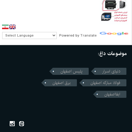
Powered by
Translate
موضوعات داغ:
دنیای اسرار
پلیس اصفهان
فولاد مبارکه اصفهان
برق اصفهان
ابفااصفهان