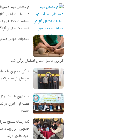
درخشش تیم دومیدان
دو عملیات انتقال گاز 
مسابقات دهه فجر اص
کسب ۱۰ مدال رنگارنگ
انتخابات انجمن صنفی
کاربران ماساژ استان اصفهان برگزار شد
هاکی اصفهان با حمای
سپاهان در مسیر تحو
«اصفهان با 
قطب اول ایران در شن
است»
تیم رسانه بسیج سازن
اصفهان در رویداد مل
امید حضور دارند