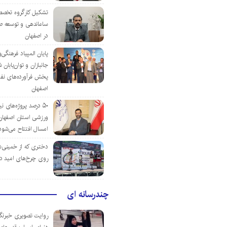
تشکیل کارگروه تخصص
ساماندهی و توسعه ص
در اصفهان
پایان المپیاد فرهنگی
جانبازان و توان‌یابا
پخش فرآورده‌های نفت
اصفهان
۵۰ درصد پروژه‌های نی
ورزشی استان اصفهان ت
امسال افتتاح می‌شود
دختری که از خمینی‌شهر
روی چرخ‌های امید د
چندرسانه ای
روایت تصویری خبرنگا