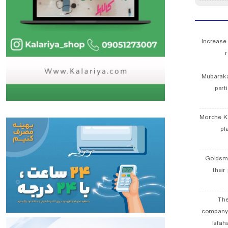
Increase
r
Mubaraka
part
Morche K
pl
Goldsmi
their
The
company
Isfah