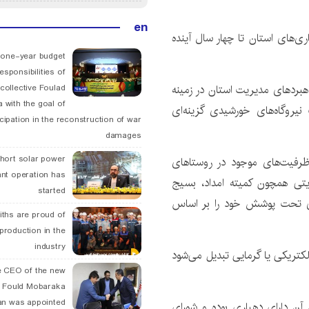
en
سط ۴۰ شرکت تعاونی دهیاری‌های استان تا چهار سال آینده
 one-year budget
esponsibilities of
اهبردهای مدیریت استان در زمینه
collective Foulad
 with the goal of
یروگاه‌های خورشیدی گزینه‌ای
icipation in the reconstruction of war
damages
hort solar power
رفیت‌های موجود در روستاهای
ant operation has
ایتی همچون کمیته امداد، بسیج
started
های تحت پوشش خود را بر اساس
ths are proud of
 production in the
industry
کتریکی یا گرمایی تبدیل می‌شود
 CEO of the new
 Fould Mobaraka
an was appointed
ن بر ۹۲۰ روستا دارد که ۸۴۷ روستای آن دارای دهیاری بوده و شورای