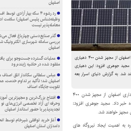
اصفهان
رد رشوه ۴ سکه بهار آزادی توسط اف
وظیفه‌شناس پلیس اصفهان/ سلامت اد
معامله‌پذیر نیست
گذر صنایع‌دستی چهارباغ فعال می‌ش
بررسی سامانه شهرسازی الکترونیک ش
اصفهان
خبرنگار: زینب ظهیری/مدیرکل دفتر امور روستایی استانداری اصفهان از مجهز شدن ۴۰۰ دهیاری
عملیات گسترده جست‌وجو برای یاف
مفقود شده در حاشیه زاینده‌رود
. مجید جوهری افزود: این دهیاری
د شد. به گزارش دنیای اسرار بعه
عباس سلطانی سکاندار اتاق اصناف م
اصفهان شد؛ تأکید بر تداوم خدمت، هم
تقویت جایگاه اصناف
خبرنگار: زینب ظهیری/مدیرکل دفتر امور روستایی استانداری اصفهان از مجهز شدن ۴۰۰
افتتاح بزرگ‌ترین و مجهزترین آموزش
ده خبر داد. مجید جوهری افزود:
وحرفه ای آزاد تخصصی انرژی‌های نو 
تجدیدپذیر با حضور استاندار اصفهان
ی مجهز خواهند شد.
آغاز خرید توافقی شیرخام توسط اتح
ره به اهمیت ایجاد نیروگاه های
دامداران استان اصفهان