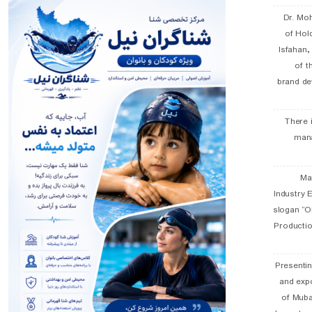
Dr. Mo
of Hol
Isfahan
of t
brand de
There 
man
19 
Industry E
slogan “Oi
Productio
Presentin
and exp
of Muba