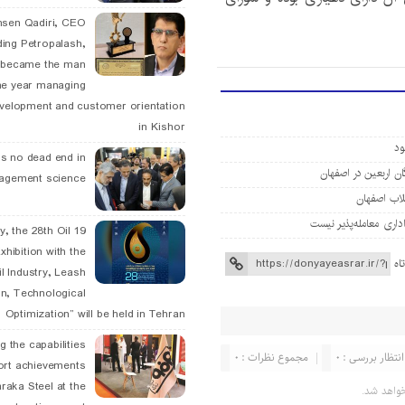
hsen Qadiri, CEO
ding Petropalash,
, became the man
he year managing
velopment and customer orientation
in Kishor
is no dead end in
agement science
May, the 28th Oil
xhibition with the
اه
l Industry, Leash
n, Technological
Optimization” will be held in Tehran
g the capabilities
انتظار بررسی : 0
مجموع نظرات : 0
ort achievements
raka Steel at the
واهد شد.