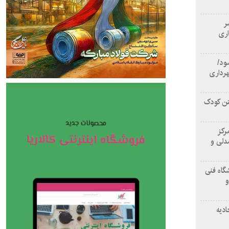
سر
اری
ود/
هرداری
تن کودک
رکز
دلی و
گاه فنی
و
ادیه