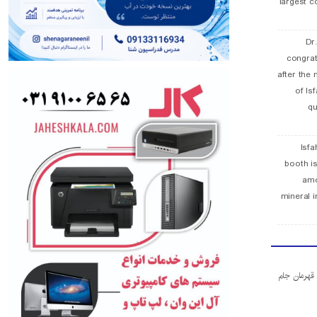
largest c
Dr
congra
after the 
of Is
qu
Isfa
booth is
amo
mineral i
ا قهرمان جام