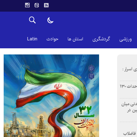
ورزشی
گردشگری
استان ها
حوادث
Latin
 اسرار :
بازآفرینی محله همت‌آباد اصفهان با احداث ۱۳۰
 آشامیدنی میان
ین در
 فاضلاب