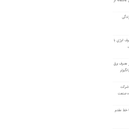
 عاشقانه در
ندگی
رف انرژی با
ر مصرف برق
انگیزتر
 شرکت
ده صنعت
ا خط مقدم