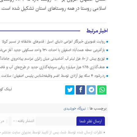
اسلامی روستا در همه روستاهای استان تشکیل شده است.
اخبار مرتبط
روایت تصویری خبرنگار اعزامی دنیای اسرار : قدم‌های عاشقانه در مسیر کربلا
بازآفرینی محله همت‌آباد اصفهان با احداث ۱۳۰ واحد مسکونی جدید آغاز می‌شود
توزیع بیش از ۸۰ هزار لیتر آب آشامیدنی میان زائران مراسم پیاده‌روی جاماندگان اربعین در اصفهان
هدف‌گذاری 178 هزار میلیارد ریالی سرمایه‌گذاری جدید در طرح‌های آب و فاضلاب اصفهان
رد رشوه ۴ سکه بهار آزادی توسط افسر وظیفه‌شناس پلیس اصفهان/ سلامت اداری معامله‌پذیر نیست
لینک کوت
برچسب ها :
نیروگاه خورشیدی
ارسال نظر شما
انتشار یافته : 0
در 
نظرات ارسال شده توسط شما، پس از تایید توسط مدیران سایت منتشر خ