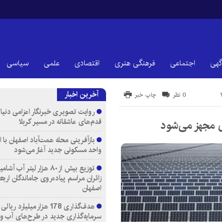
گهی
اجتماعی
فرهنگی هنری
اقتصادی
علمی
سیاسی
آخرین اخبار
0 نظر
چاپ خبر
روایت تصویری خبرنگار اعزامی دنیای
قدم‌های عاشقانه در مسیر کربلا
واحد مسکونی جدید آغاز می‌شود
توزیع بیش از ۸۰ هزار لیتر آب
زائران مراسم پیاده‌روی جاماندگان اربع
اصفهان
هدف‌گذاری 178 هزار میلیارد ریالی
سرمایه‌گذاری جدید در طرح‌های آب و