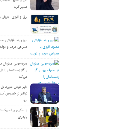
دنیای اسرار : قدم‌های
مسیر کربلا
برق و انرژی، جریان ز
مهار روند افزایشی مص
همراهی مردم و دولت
صرفه‌جویی همزمان د
و گاز زمستانمان را دل‌
می‌کند
خبر خوش مدیرعامل
توانیر در خصوص آین
برق
از سکوی پارالمپیک ت
پایداری