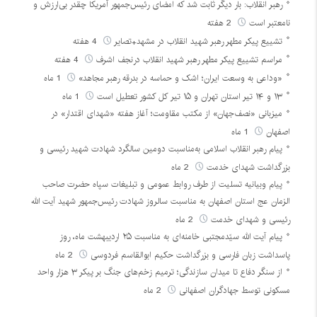
رهبر انقلاب: بار دیگر ثابت شد که امضای رئیس‌جمهور آمریکا چقدر بی‌ارزش و
نامعتبر است
2 هفته
تشییع پیکر مطهر رهبر شهید انقلاب در مشهد+تصایر
4 هفته
مراسم تشییع پیکر مطهر رهبر شهید انقلاب درنجف اشرف
4 هفته
«وداعی به وسعت ایران؛ اشک و حماسه در بدرقه رهبر مجاهد»
1 ماه
۱۳ و ۱۴ تیر استان تهران و ۱۵ تیر کل کشور تعطیل است
1 ماه
میزبانی «نصف‌جهان» از مکتب مقاومت؛ آغاز هفته «شهدای اقتدار» در
اصفهان
1 ماه
پیام رهبر انقلاب اسلامی به‌مناسبت دومین سالگرد شهادت شهید رئیسی و
بزرگداشت شهدای خدمت
2 ماه
پیام وبیانیه تسلیت از طرف روابط عمومی و تبلیغات سپاه حضرت صاحب
الزمان عج استان اصفهان به مناسبت سالروز شهادت رئیس‌جمهور شهید آیت الله
رئیسی و شهدای خدمت
2 ماه
پیام آیت الله سیّدمجتبی خامنه‌ای به مناسبت ۲۵ اردیبهشت ماه، روز
پاسداشت زبان فارسی و بزرگداشت حکیم ابوالقاسم فردوسی
2 ماه
از سنگر دفاع تا میدان سازندگی؛ ترمیم زخم‌های جنگ بر پیکر ۳ هزار واحد
مسکونی توسط جهادگران اصفهانی
2 ماه