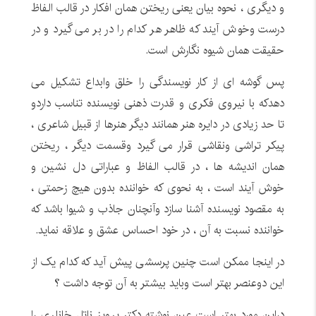
و دیگری ، نحوه بیان یعنی ریختن همان افکار در قالب الفاظ
درست وخوش آیند که ظاهر هر کدام را در بر می گیرد و در
حقیقت همان شیوه نگارش است.
پس گوشه ای از کار نویسندگی را خلق وابداع تشکیل می
دهدکه با نیروی فکری و قدرت ذهنی نویسنده تناسب داردو
تا حد زیادی در دایره هنر همانند دیگر هنرها از قبیل شاعری ،
پیکر تراشی ونقاشی قرار می گیرد وقسمت دیگر ، ریختن
همان اندیشه ها ، در قالب الفاظ و عباراتی دل نشین و
خوش آیند است ، به نحوی که خواننده بدون هیچ زحمتی ،
به مقصود نویسنده آشنا سازد وآنچنان جاذب و شیوا باشد که
خواننده نسبت به آن ، در خود احساس عشق و علاقه نماید.
در اینجا ممکن است چنین پرسشی پیش آید که کدام یک از
این دوعنصر بهتر است وباید بیشتر به آن توجه داشت ؟
دراین مورد بهتر است عین نوشته دکتر پرویز ناتل خانلری را