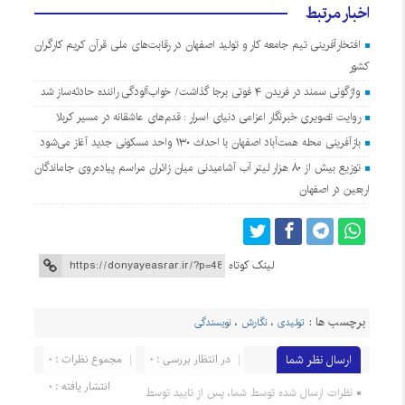
اخبار مرتبط
افتخارآفرینی تیم جامعه کار و تولید اصفهان در رقابت‌های ملی قرآن کریم کارگران
کشور
واژگونی سمند در فریدن ۴ فوتی برجا گذاشت/ خواب‌آلودگی راننده حادثه‌ساز شد
روایت تصویری خبرنگار اعزامی دنیای اسرار : قدم‌های عاشقانه در مسیر کربلا
بازآفرینی محله همت‌آباد اصفهان با احداث ۱۳۰ واحد مسکونی جدید آغاز می‌شود
توزیع بیش از ۸۰ هزار لیتر آب آشامیدنی میان زائران مراسم پیاده‌روی جاماندگان
اربعین در اصفهان
لینک کوتاه
برچسب ها :
تولیدی
،
نگارش
،
نویسندگی
ارسال نظر شما
در انتظار بررسی : 0
مجموع نظرات : 0
انتشار یافته : 0
نظرات ارسال شده توسط شما، پس از تایید توسط