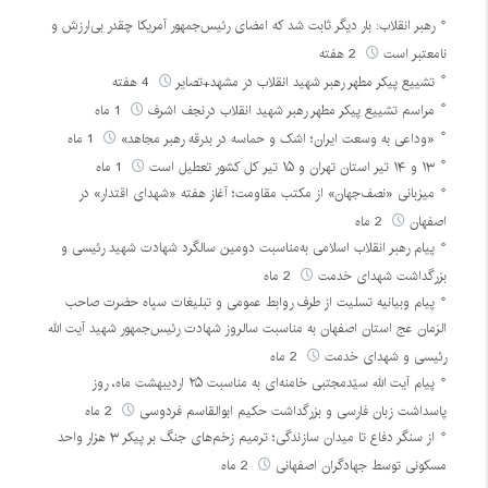
رهبر انقلاب: بار دیگر ثابت شد که امضای رئیس‌جمهور آمریکا چقدر بی‌ارزش و
نامعتبر است
2 هفته
تشییع پیکر مطهر رهبر شهید انقلاب در مشهد+تصایر
4 هفته
مراسم تشییع پیکر مطهر رهبر شهید انقلاب درنجف اشرف
1 ماه
«وداعی به وسعت ایران؛ اشک و حماسه در بدرقه رهبر مجاهد»
1 ماه
۱۳ و ۱۴ تیر استان تهران و ۱۵ تیر کل کشور تعطیل است
1 ماه
میزبانی «نصف‌جهان» از مکتب مقاومت؛ آغاز هفته «شهدای اقتدار» در
اصفهان
2 ماه
پیام رهبر انقلاب اسلامی به‌مناسبت دومین سالگرد شهادت شهید رئیسی و
بزرگداشت شهدای خدمت
2 ماه
پیام وبیانیه تسلیت از طرف روابط عمومی و تبلیغات سپاه حضرت صاحب
الزمان عج استان اصفهان به مناسبت سالروز شهادت رئیس‌جمهور شهید آیت الله
رئیسی و شهدای خدمت
2 ماه
پیام آیت الله سیّدمجتبی خامنه‌ای به مناسبت ۲۵ اردیبهشت ماه، روز
پاسداشت زبان فارسی و بزرگداشت حکیم ابوالقاسم فردوسی
2 ماه
از سنگر دفاع تا میدان سازندگی؛ ترمیم زخم‌های جنگ بر پیکر ۳ هزار واحد
مسکونی توسط جهادگران اصفهانی
2 ماه