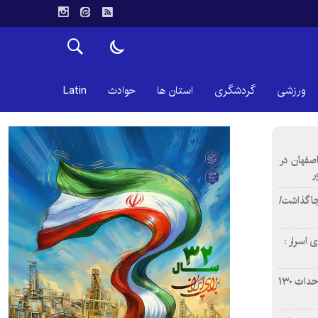
ورزشی
گردشگری
استان ها
حوادث
Latin
اصفهان در
ر
دن ۴ فوتی برجا گذاشت/
 اسرار :
بازآفرینی محله همت‌آباد اصفهان با احداث ۱۳۰