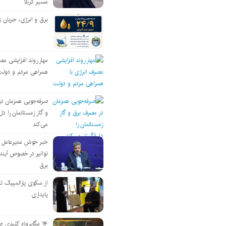
مسیر کربلا
برق و انرژی، جریان ز
مهار روند افزایشی مص
همراهی مردم و دولت
صرفه‌جویی همزمان د
و گاز زمستانمان را دل‌
می‌کند
خبر خوش مدیرعامل
توانیر در خصوص آین
برق
از سکوی پارالمپیک ت
پایداری
۱۴ مگاپروژه‌ کلیدی