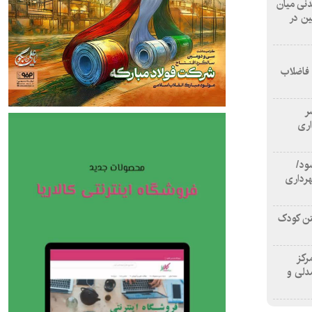
 آشامیدنی میان
ین در
 فاضلاب
سر
اری
ود/
هرداری
تن کودک
رکز
دلی و