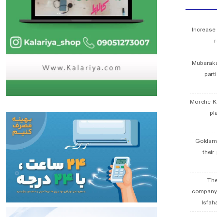
Increase
r
Mubaraka
part
Morche K
pl
Goldsmi
their
The
company
Isfah