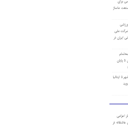
ی برای
نعت ماساژ
‌ورزشی
ن شرکت ملی
ی ایران در
مه‌تمام
ا پایان
 تا ایتالیا
وید
ر اعزامی
 عاشقانه در