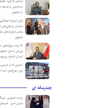
تشکیل کارگروه تخصص
ساماندهی و توسعه ص
در اصفهان
پایان المپیاد فرهنگی
جانبازان و توان‌یابا
پخش فرآورده‌های نفت
اصفهان
۵۰ درصد پروژه‌های نی
ورزشی استان اصفهان ت
امسال افتتاح می‌شود
دختری که از خمینی‌شهر
روی چرخ‌های امید د
چندرسانه ای
روایت تصویری خبرنگا
دنیای اسرار : قدم‌های