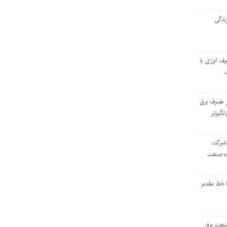
ندگی
رف انرژی با
ر مصرف برق
انگیزتر
 شرکت
ده صنعت
ا خط مقدم
 صنعت برق