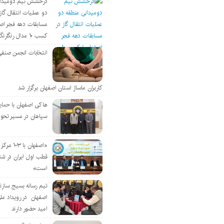
درخشش تیم دومیدان
دو عملیات انتقال گاز 
مسابقات دهه فجر اص
کسب ۱۰ مدال رنگارنگ
انتخابات انجمن صنفی
کاربران ماساژ استان اصفهان برگزار شد
هاکی اصفهان با حمای
سپاهان در مسیر تحو
«اصفهان با 
قطب اول ایران در شن
است»
تیم رسانه بسیج سازن
اصفهان در رویداد مل
امید حضور دارند