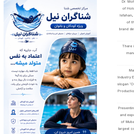
Dr. Mo
of Hol
Isfahan
of t
brand de
There 
man
19 
Industry E
slogan “Oi
Productio
Presentin
and exp
of Muba
largest c