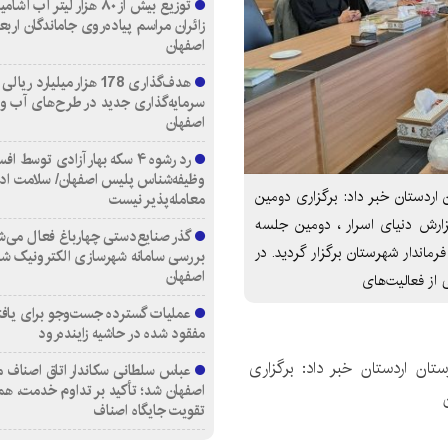
توزیع بیش از ۸۰ هزار لیتر آب
زائران مراسم پیاده‌روی جاماندگان اربع
اصفهان
هدف‌گذاری 178 هزار میلیارد ریالی
سرمایه‌گذاری جدید در طرح‌های آب و
اصفهان
رد رشوه ۴ سکه بهار آزادی توسط اف
وظیفه‌شناس پلیس اصفهان/ سلامت اد
ردستان خبر داد: برگزاری دومین
معامله‌پذیر نیست
رش دنیای اسرار ، دومین جلسه
گذر صنایع‌دستی چهارباغ فعال می‌ش
ندار شهرستان برگزار گردید. در
بررسی سامانه شهرسازی الکترونیک ش
اصفهان
از فعالیت‌های
عملیات گسترده جست‌وجو برای یاف
مفقود شده در حاشیه زاینده‌رود
ان اردستان خبر داد: برگزاری
عباس سلطانی سکاندار اتاق اصناف م
اصفهان شد؛ تأکید بر تداوم خدمت، هم
تقویت جایگاه اصناف