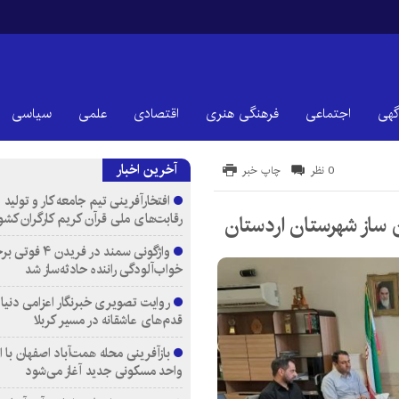
گهی
اجتماعی
فرهنگی هنری
اقتصادی
علمی
سیاسی
آخرین اخبار
0 نظر
چاپ خبر
افتخارآفرینی تیم جامعه کار و تولید 
رقابت‌های ملی قرآن کریم کارگران کشو
ساز شهرستان اردستان
واژگونی سمند در فری
خواب‌آلودگی راننده حادثه‌ساز شد
روایت تصویری خبرنگار اعزامی دنیای
قدم‌های عاشقانه در مسیر کربلا
واحد مسکونی جدید آغاز می‌شود