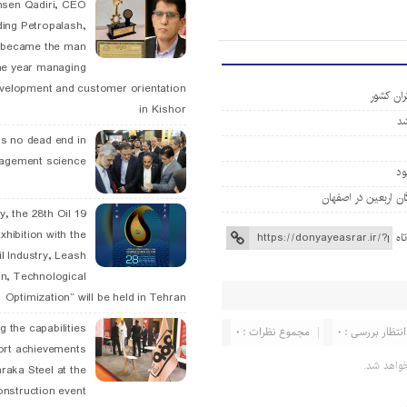
hsen Qadiri, CEO
ding Petropalash,
, became the man
he year managing
velopment and customer orientation
ران کشور
in Kishor
is no dead end in
agement science
May, the 28th Oil
xhibition with the
اه
l Industry, Leash
n, Technological
Optimization” will be held in Tehran
g the capabilities
انتظار بررسی : 0
مجموع نظرات : 0
ort achievements
واهد شد.
raka Steel at the
onstruction event