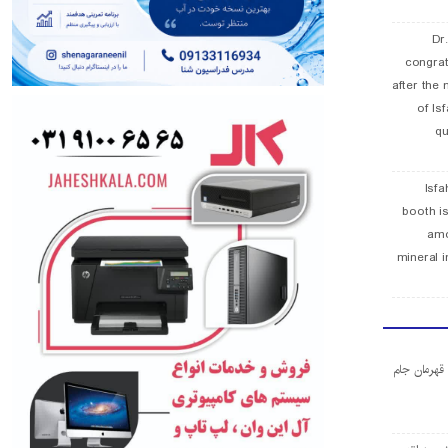
Dr
congra
after the 
of Is
qu
Isfa
booth is
amo
mineral i
ا قهرمان جام