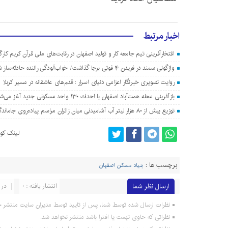
اخبار مرتبط
افتخارآفرینی تیم جامعه کار و تولید اصفهان در رقابت‌های ملی قرآن کریم کارگ
واژگونی سمند در فریدن ۴ فوتی برجا گذاشت/ خواب‌آلودگی راننده حادثه‌ساز شد
روایت تصویری خبرنگار اعزامی دنیای اسرار : قدم‌های عاشقانه در مسیر کربلا
بازآفرینی محله همت‌آباد اصفهان با احداث ۱۳۰ واحد مسکونی جدید آغاز می‌شود
توزیع بیش از ۸۰ هزار لیتر آب آشامیدنی میان زائران مراسم پیاده‌روی جاماندگان اربعین در اصفهان
لینک کوت
برچسب ها :
بنیاد مسکن اصفهان
ارسال نظر شما
انتشار یافته : 0
در 
نظرات ارسال شده توسط شما، پس از تایید توسط مدیران سایت منتشر خ
نظراتی که حاوی تهمت یا افترا باشد منتشر نخواهد شد.