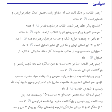
سیاسی
رهبر انقلاب: بار دیگر ثابت شد که امضای رئیس‌جمهور آمریکا چقدر بی‌ارزش و
نامعتبر است
2 هفته
تشییع پیکر مطهر رهبر شهید انقلاب در مشهد+تصایر
4 هفته
مراسم تشییع پیکر مطهر رهبر شهید انقلاب درنجف اشرف
4 هفته
«وداعی به وسعت ایران؛ اشک و حماسه در بدرقه رهبر مجاهد»
1 ماه
۱۳ و ۱۴ تیر استان تهران و ۱۵ تیر کل کشور تعطیل است
1 ماه
میزبانی «نصف‌جهان» از مکتب مقاومت؛ آغاز هفته «شهدای اقتدار» در
اصفهان
1 ماه
پیام رهبر انقلاب اسلامی به‌مناسبت دومین سالگرد شهادت شهید رئیسی و
بزرگداشت شهدای خدمت
2 ماه
پیام وبیانیه تسلیت از طرف روابط عمومی و تبلیغات سپاه حضرت صاحب
الزمان عج استان اصفهان به مناسبت سالروز شهادت رئیس‌جمهور شهید آیت الله
رئیسی و شهدای خدمت
2 ماه
پیام آیت الله سیّدمجتبی خامنه‌ای به مناسبت ۲۵ اردیبهشت ماه، روز
پاسداشت زبان فارسی و بزرگداشت حکیم ابوالقاسم فردوسی
2 ماه
از سنگر دفاع تا میدان سازندگی؛ ترمیم زخم‌های جنگ بر پیکر ۳ هزار واحد