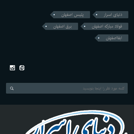
دنیای اسرار
پلیس اصفهان
فولاد مبارکه اصفهان
برق اصفهان
ابفااصفهان