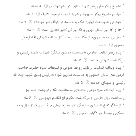
تشییع پیکر مطهر رهبر شهید انقلاب در مشهد+تصایر
4 هفته
مراسم تشییع پیکر مطهر رهبر شهید انقلاب درنجف اشرف
1 ماه
«وداعی به وسعت ایران؛ اشک و حماسه در بدرقه رهبر مجاهد»
1 ماه
۱۳ و ۱۴ تیر استان تهران و ۱۵ تیر کل کشور تعطیل است
1 ماه
میزبانی «نصف‌جهان» از مکتب مقاومت؛ آغاز هفته «شهدای اقتدار» در
اصفهان
2 ماه
پیام رهبر انقلاب اسلامی به‌مناسبت دومین سالگرد شهادت شهید رئیسی و
بزرگداشت شهدای خدمت
2 ماه
پیام وبیانیه تسلیت از طرف روابط عمومی و تبلیغات سپاه حضرت صاحب
الزمان عج استان اصفهان به مناسبت سالروز شهادت رئیس‌جمهور شهید آیت الله
رئیسی و شهدای خدمت
2 ماه
پیام آیت الله سیّدمجتبی خامنه‌ای به مناسبت ۲۵ اردیبهشت ماه، روز
پاسداشت زبان فارسی و بزرگداشت حکیم ابوالقاسم فردوسی
2 ماه
از سنگر دفاع تا میدان سازندگی؛ ترمیم زخم‌های جنگ بر پیکر ۳ هزار واحد
مسکونی توسط جهادگران اصفهانی
2 ماه