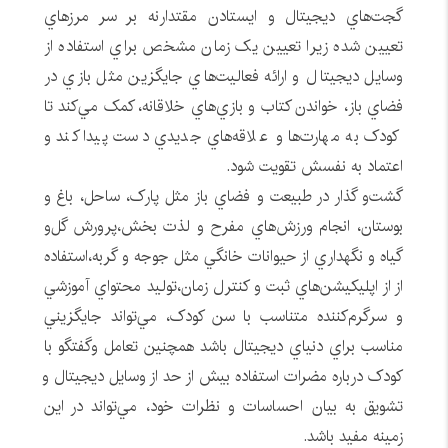
گجت‌هاي ديجيتال و ايستادن مقتدارنه بر سر مرزهاي
تعيين شده زيرا تعيين يک زمان مشخص براي استفاده از
وسايل ديجيتال و ارائه فعاليت‌هاي جايگزين مثل بازي در
فضاي باز، خواندن کتاب و بازي‌هاي خلاقانه، کمک مي‌کند تا
کودک به مهارت‌ها و علاقه‌هاي جديدي دست پيدا کند و
اعتماد به نفسش تقويت شود.
گشت‌و گذار در طبيعت و فضاي باز مثل پارک، ساحل، باغ و
بوستان، انجام ورزش‌هاي مفرح و لذت بخش،پرورش گل‌و
گياه و نگهداري از حيوانات خانگي مثل جوجه و گربه،استفاده
از از اپليکيشن‌هاي ثبت و کنترل زمان،توليد محتواي آموزشي
و سرگرم‌کننده متناسب با سن کودک، مي‌تواند جايگزيني
مناسب براي دنياي ديجيتال باشد همچنین تعامل وگفتگو با
کودک درباره مضرات استفاده بيش از حد از وسايل ديجيتال و
تشويق به بيان احساسات و نظرات خود، مي‌تواند در اين
زمينه مفيد باشد.