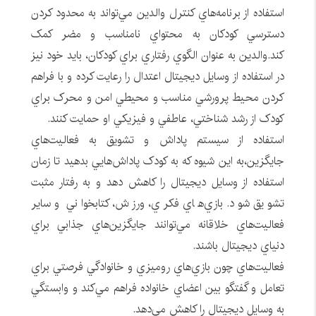
استفاده از برنامه‌هاي کنترل والدين مي‌تواند به محدود کردن
دسترسي کودکان به محتواي نامناسب و مضر کمک
کند.والدين به عنوان الگوي رفتاري براي کودکان، بايد خود نيز
در استفاده از وسايل ديجيتال اعتدال را رعايت کرده و با فراهم
کردن محيط پرورشي مناسب و محيطي امن و محرک براي
کودک از رشد شناختي، عاطفي و فيزيکي او حمايت کنند.
استفاده از سيستم پاداش و تشويق به فعاليت‌هاي
جايگزين،به اين شيوه که به کودک پاداش‌هايي بدهيد تا زمان
استفاده از وسايل ديجيتال را کاهش دهد و به رفتار مثبت
تشويق شود. بازي‌هاي فکري، ورزش، کتابخواني و ساير
فعاليت‌هاي خلاقانه مي‌توانند جايگزين‌هاي جذابي براي
دنياي ديجيتال باشند.
فعاليت‌هاي چون بازي‌هاي روميزي و خانوادگي فرصتي براي
تعامل و گفتگو بين اعضاي خانواده فراهم مي‌کند و وابستگي
به وسايل ديجيتال را کاهش مي‌دهد.