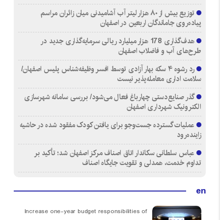
توزیع بیش از ۸۰ هزار لیتر آب آشامیدنی میان زائران مراسم
پیاده‌روی جاماندگان اربعین در اصفهان
هدف‌گذاری 178 هزار میلیارد ریالی سرمایه‌گذاری جدید در
طرح‌های آب و فاضلاب اصفهان
رد رشوه ۴ سکه بهار آزادی توسط افسر وظیفه‌شناس پلیس اصفهان/
سلامت اداری معامله‌پذیر نیست
گذر صنایع‌دستی چهارباغ فعال می‌شود/ بررسی سامانه شهرسازی
الکترونیک شهرداری اصفهان
عملیات گسترده جست‌وجو برای یافتن کودک مفقود شده در حاشیه
زاینده‌رود
عباس سلطانی سکاندار اتاق اصناف مرکز اصفهان شد؛ تأکید بر
تداوم خدمت، همدلی و تقویت جایگاه اصناف
en
Increase one-year budget responsibilities of