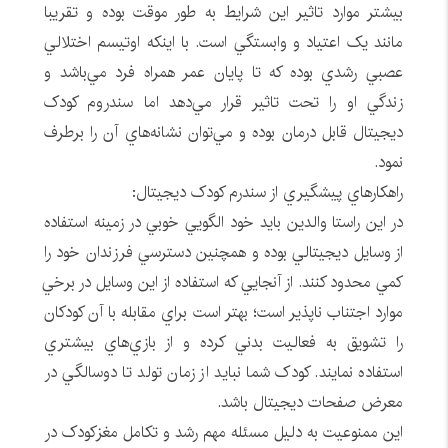
بيشتر موارد تاثير اين شرايط به طور موقت بوده و تقريبا
مانند يک اعتياد و وابستگي است. با اينکه اوتيسم اختلالي
عصبي رشدي بوده که تا پايان عمر همراه فرد مي‌باشد و
زندگي او را تحت تاثير قرار مي‌دهد اما سندروم کودک
ديجيتال قابل درمان بوده و مي‌توان نشانه‌هاي آن را برطرف
نمود.
راهکارهاي پيشگيري از سندرم کودک ديجيتال:
در اين راستا والدين بايد خود الگويي خوبي در زمينه استفاده
از وسايل ديجيتالي بوده و همچنين دسترسي فرزندان خود را
کمي محدود کنند. از آنجايي که استفاده از اين وسايل در برخي
موارد اجتناب ناپذير است؛ بهتر است براي مقابله با آن کودکان
را تشويق به فعاليت بدني کرده و از بازي‌هاي بيشتري
استفاده نمايند. کودک شما نبايد از زمان تولد تا دوسالگي در
معرض صفحات ديجيتال باشد.
اين ممنوعيت به دليل مسئله مهم رشد و تکامل مغزکودک در