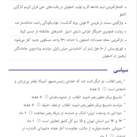
افتخارآفرینی تیم جامعه کار و تولید اصفهان در رقابت‌های ملی قرآن کریم کارگران
کشور
واژگونی سمند در فریدن ۴ فوتی برجا گذاشت/ خواب‌آلودگی راننده حادثه‌ساز شد
روایت تصویری خبرنگار اعزامی دنیای اسرار : قدم‌های عاشقانه در مسیر کربلا
بازآفرینی محله همت‌آباد اصفهان با احداث ۱۳۰ واحد مسکونی جدید آغاز می‌شود
توزیع بیش از ۸۰ هزار لیتر آب آشامیدنی میان زائران مراسم پیاده‌روی جاماندگان
اربعین در اصفهان
سیاسی
رهبر انقلاب: بار دیگر ثابت شد که امضای رئیس‌جمهور آمریکا چقدر بی‌ارزش و
نامعتبر است
2 هفته
تشییع پیکر مطهر رهبر شهید انقلاب در مشهد+تصایر
4 هفته
مراسم تشییع پیکر مطهر رهبر شهید انقلاب درنجف اشرف
4 هفته
«وداعی به وسعت ایران؛ اشک و حماسه در بدرقه رهبر مجاهد»
1 ماه
۱۳ و ۱۴ تیر استان تهران و ۱۵ تیر کل کشور تعطیل است
1 ماه
میزبانی «نصف‌جهان» از مکتب مقاومت؛ آغاز هفته «شهدای اقتدار» در
اصفهان
1 ماه