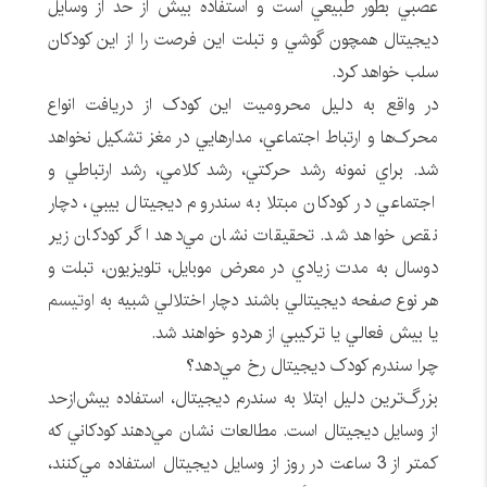
عصبي بطور طبيعي است و استفاده بيش از حد از وسايل
ديجيتال همچون گوشي و تبلت اين فرصت را از اين کودکان
سلب خواهد کرد.
در واقع به دليل محروميت اين کودک از دريافت انواع
محرک‌ها و ارتباط اجتماعي، مدار‌هايي در مغز تشکيل نخواهد
شد. براي نمونه رشد حرکتي، رشد کلامي، رشد ارتباطي و
اجتماعي در کودکان مبتلا به سندروم ديجيتال بيبي، دچار
نقص خواهد شد. تحقيقات نشان مي‌دهد اگر کودکان زير
دوسال به مدت زيادي در معرض موبايل، تلويزيون، تبلت و
هر نوع صفحه ديجيتالي باشند دچار اختلالي شبيه به
اوتيسم
يا بيش فعالي يا ترکيبي از هردو خواهند شد.
چرا سندرم کودک ديجيتال رخ مي‌دهد؟
بزرگ‌ترين دليل ابتلا به سندرم ديجيتال، استفاده بيش‌ازحد
از وسايل ديجيتال است. مطالعات نشان مي‌دهند کودکاني که
کمتر از 3 ساعت در روز از وسايل ديجيتال استفاده مي‌کنند،