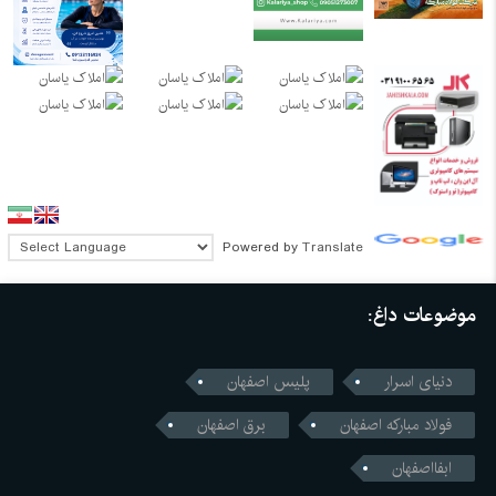
Powered by
Translate
موضوعات داغ:
دنیای اسرار
پلیس اصفهان
فولاد مبارکه اصفهان
برق اصفهان
ابفااصفهان