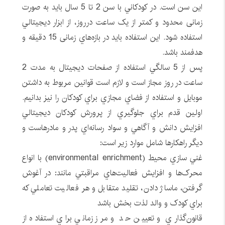
اين سن است. در کودکاني با سن 2 تا 5 سال بايد به صورت
زمانی محدود و کمتر از یک ساعت درروز، از ابزار ديجيتالي
استفاده شود. اين استفاده بايد در بازه‌هاي زمانی 15 دقيقه و
هدفمند باشد.
پس از 5 سالگي استفاده از صفحات ديجيتال به مدت 2
ساعت در روز مجاز است و لازم است قوانين مربوط به داشتن
موبايل و استفاده از فضاي مجازي براي کودکان را نيز بدانيم.
اولين قدم براي جلوگيري از پرورش کودکان ديجيتالي
افزايش دانش و آگاهي و سواد رسانه‌اي پدر و مادرهاست و
ديگر راهکارها شامل موارد زير است:
غني سازي محيط (environmental enrichment) با انواع
محرک‌ها و افزايش فعاليت‌هاي مراقبتي مانند: در آغوش
گرفتن، ماساژ دادن، تقليد متقابل و هر فعاليت تعاملي که
براي کودک و والد لذت بخش باشد
قانون‌گذاري و تعيين حد و مرز زماني براي استفاده از