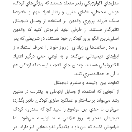
مدل‌هاي اکولوژيکي رفتار معتقد هستند که ويژگي‌هاي کودک،
عوامل محيطي، فضاي منزل و رفتار افراد مهم و خصوصا
سبک فرزند پروري والدين بر استفاده از وسايل ديجيتال
تاثيرگذار هستند. از طرفي نبايد فراموش کنيم که والدين
اصلي‌ترين الگو براي کودکان خود هستند، در شرايطي که پدر
و مادر ساعت‌هاي زيادي از روز خود را صرف استفاده از
ابزارهاي ديجيتالي مي‌کنند و به نوعي حتي درگير اعتياد
الکترونيکي هستند، چندان جاي تعجب نيست که کودکان هم
با آن ها همانندسازي کنند.
تفاوت بين اوتيسم و سندرم ديجيتال
از آنجايي که استفاده از وسايل ارتباطي و اينترنت در سنين
رشد مي‌تواند بر ساختار و عملکرد مغزي کودکان تاثير بگذارد؛
مي‌توان تا حدي اين موضوع را تاييد کرد که سندروم کودک
ديجيتال منجر به بروز علائمي مانند اوتيسم مي‌شود. اما
فراموش نکنيد که اين دو با يکديگر تفاوت‌هايي نيز دارند. در