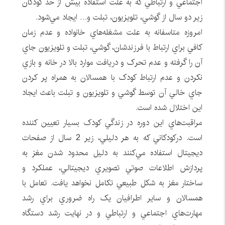
اجتماعي و ارتباطي که به علت استفاده بيش از حد کودکان
زير دو سال از گوشي، تلويزيون، تبلت و… ايجاد مي‌شود.
امروزه متاسفانه به علت مشغله‌هاي خانواده و عدم زمان
کافي براي ارتباط با فرزندشان، گوشي، تبلت و تلويزيون جاي
آن را گرفته و عدم تحرک و دريافت موارد بالا در خانه و بازي
نکردن و عدم ارتباط کودک با همسالان به همراه پر کردن
جاي خالي آن توسط گوشي و تلويزيون و تبلت باعث ايجاد
اين اختلال شده است.
مراقبت‌هاي اين دوره در زندگي کودک بسيار تعيين کننده
است. درکودکاني که به هر دليلي، زير 2 سال از صفحات
ديجيتال استفاده مي‌کنند به دليل محدود شدن مغز به
پردازش اطلاعات صوتي تصويري ديجيتالي، عملکرد و
ساختار مغز به شکل طبيعي تکامل نخواهد يافت. تعامل با
همسالان و ساير اطرافيان يک راه ضروري براي رشد
مهارت‌هاي اجتماعي و ارتباطي و در نهايت رشد دستگاه