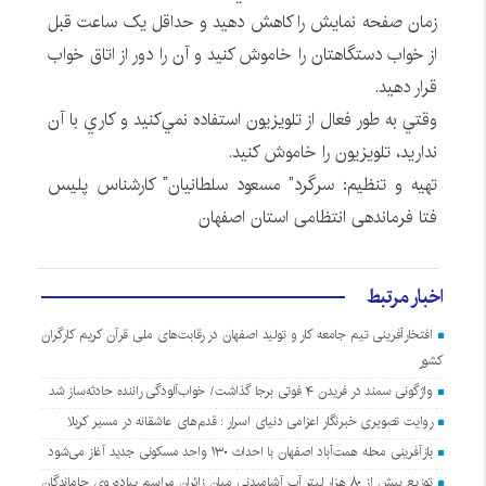
زمان صفحه نمايش را کاهش دهيد و حداقل يک ساعت قبل
از خواب دستگاهتان را خاموش کنيد و آن را دور از اتاق خواب
قرار دهيد.
وقتي به طور فعال از تلويزيون استفاده نمي‌کنيد و کاري با آن
نداريد، تلويزيون را خاموش کنيد.
تهیه و تنظیم: سرگرد” مسعود سلطانيان” کارشناس پلیس
فتا فرماندهی انتظامی استان اصفهان
اخبار مرتبط
افتخارآفرینی تیم جامعه کار و تولید اصفهان در رقابت‌های ملی قرآن کریم کارگران
کشور
واژگونی سمند در فریدن ۴ فوتی برجا گذاشت/ خواب‌آلودگی راننده حادثه‌ساز شد
روایت تصویری خبرنگار اعزامی دنیای اسرار : قدم‌های عاشقانه در مسیر کربلا
بازآفرینی محله همت‌آباد اصفهان با احداث ۱۳۰ واحد مسکونی جدید آغاز می‌شود
توزیع بیش از ۸۰ هزار لیتر آب آشامیدنی میان زائران مراسم پیاده‌روی جاماندگان