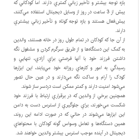
بازه توجه بيشتر و تأخير زباني کمتري دارند. اما کودکاني که
بيش از 3 ساعت در روز از وسايل ديجيتال استفاده مي‌کنند،
بيش‌فعال هستند و بازه‌ توجه کوتاه و تأخير زباني بيشتري
دارند.
از آن جا که کودکان در تمام طول روز در خانه هستند، والدين
به کمک اين دستگاه‌ها و از طريق سرگرم کردن و مشغول نگه
داشتن فرزند خود با آنها فرصتي براي آزادي، تنهايي و
رسيدگي به امور و کارهاي روزانه خود مي‌يابند، اين ابزارها
کودک را آرام و ساکت نگه مي‌دارند و در عين حال تصور
مي‌شود امنيت دارند و کمتر ممکن است دردسر ساز شوند.
همچنين برخي از والدين که در برقراري ارتباط با فرزند خود
شکست مي‌خورند، براي جلوگيري از استرس دست به دامن
اين ابزارها مي‌شوند در حالي که در صورت ادامه اين روند،
همين دستگاه‌ها و تعامل وسواس گونه کودکان با محتواهاي
ديجيتال در آينده موجب استرس بيشتر والدين خواهند شد.