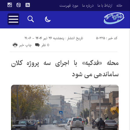
خانه
ارتباط با ما
درباره ما
مورد فهرست
کد خبر : 50225
تاریخ انتشار : پنجشنبه ۲۶ تیر ۱۴۰۴ - ۱۹:۰۶
0 نظر
چاپ خبر
محله «فدکیه» با اجرای سه پروژه کلان
ساماندهی می شود