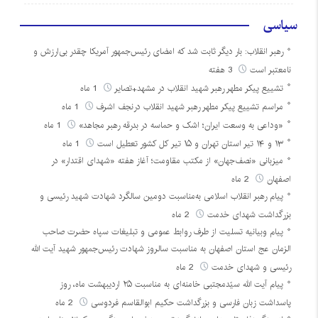
سیاسی
رهبر انقلاب: بار دیگر ثابت شد که امضای رئیس‌جمهور آمریکا چقدر بی‌ارزش و
نامعتبر است
3 هفته
تشییع پیکر مطهر رهبر شهید انقلاب در مشهد+تصایر
1 ماه
مراسم تشییع پیکر مطهر رهبر شهید انقلاب درنجف اشرف
1 ماه
«وداعی به وسعت ایران؛ اشک و حماسه در بدرقه رهبر مجاهد»
1 ماه
۱۳ و ۱۴ تیر استان تهران و ۱۵ تیر کل کشور تعطیل است
1 ماه
میزبانی «نصف‌جهان» از مکتب مقاومت؛ آغاز هفته «شهدای اقتدار» در
اصفهان
2 ماه
پیام رهبر انقلاب اسلامی به‌مناسبت دومین سالگرد شهادت شهید رئیسی و
بزرگداشت شهدای خدمت
2 ماه
پیام وبیانیه تسلیت از طرف روابط عمومی و تبلیغات سپاه حضرت صاحب
الزمان عج استان اصفهان به مناسبت سالروز شهادت رئیس‌جمهور شهید آیت الله
رئیسی و شهدای خدمت
2 ماه
پیام آیت الله سیّدمجتبی خامنه‌ای به مناسبت ۲۵ اردیبهشت ماه، روز
پاسداشت زبان فارسی و بزرگداشت حکیم ابوالقاسم فردوسی
2 ماه