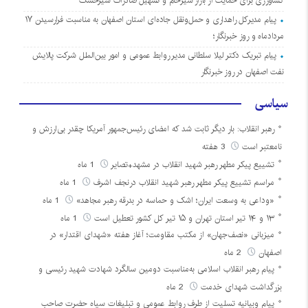
کشاورزی برای حمایت از بازار شیرخام و تسهیل صادرات شیرخشک
پیام مدیرکل راهداری و حمل‌ونقل جاده‌ای استان اصفهان به مناسبت فرارسیدن ۱۷
مردادماه و روز خبرنگار؛
پیام تبریک دکتر لیلا سلطانی مدیر روابط عمومی و امور بین‌الملل شرکت پالایش
نفت اصفهان در روز خبرنگار
سیاسی
رهبر انقلاب: بار دیگر ثابت شد که امضای رئیس‌جمهور آمریکا چقدر بی‌ارزش و
نامعتبر است
3 هفته
تشییع پیکر مطهر رهبر شهید انقلاب در مشهد+تصایر
1 ماه
مراسم تشییع پیکر مطهر رهبر شهید انقلاب درنجف اشرف
1 ماه
«وداعی به وسعت ایران؛ اشک و حماسه در بدرقه رهبر مجاهد»
1 ماه
۱۳ و ۱۴ تیر استان تهران و ۱۵ تیر کل کشور تعطیل است
1 ماه
میزبانی «نصف‌جهان» از مکتب مقاومت؛ آغاز هفته «شهدای اقتدار» در
اصفهان
2 ماه
پیام رهبر انقلاب اسلامی به‌مناسبت دومین سالگرد شهادت شهید رئیسی و
بزرگداشت شهدای خدمت
2 ماه
پیام وبیانیه تسلیت از طرف روابط عمومی و تبلیغات سپاه حضرت صاحب