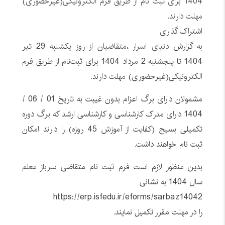
1404 برای ثبت نام از طریق فرم الکترونیکی(غیرحضوری)
مهلت دارند.
اشتراک گذاری
به گزارش
دنیای اسرار
،متقاضیان از روز یکشنبه 29 تیر
1404 تا پنجشنبه 2 مرداد 1404 برای ثبت‌نام از طریق فرم
الکترونیکی(غیرحضوری) مهلت دارند.
مشمولان دارای برگ اعزام بدون غیبت به تاریخ 01 / 06 /
1404 دارای مدرک کارشناسی و کارشناسی ارشد که برگ دوره
تکمیلی بسیج (کفایت از آموزش 45 روزه) را دارند امکان
ثبت نام خواهند داشت.
بدین منظور لازم است فرم ثبت نام متقاضی
سرباز معلم
سال 1404 به نشانی
https://erp.isfedu.ir/eforms/sarbaz14042
را در مهلت مقرر تکمیل نمایند.