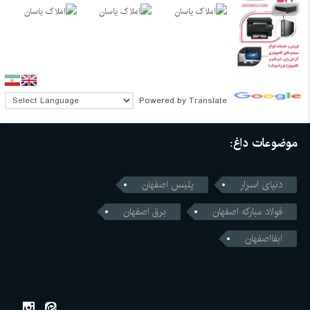
Powered by
Translate
موضوعات داغ:
دنیای اسرار
پلیس اصفهان
فولاد مبارکه اصفهان
برق اصفهان
ابفااصفهان