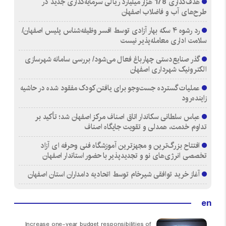
هدف‌گذاری 178 هزار میلیارد ریالی سرمایه‌گذاری جدید در
طرح‌های آب و فاضلاب اصفهان
رد رشوه ۴ سکه بهار آزادی توسط افسر وظیفه‌شناس پلیس اصفهان/
سلامت اداری معامله‌پذیر نیست
گذر صنایع‌دستی چهارباغ فعال می‌شود/ بررسی سامانه شهرسازی
الکترونیک شهرداری اصفهان
عملیات گسترده جست‌وجو برای یافتن کودک مفقود شده در حاشیه
زاینده‌رود
عباس سلطانی سکاندار اتاق اصناف مرکز اصفهان شد؛ تأکید بر
تداوم خدمت، همدلی و تقویت جایگاه اصناف
افتتاح بزرگ‌ترین و مجهزترین آموزشگاه فنی وحرفه ای آزاد
تخصصی انرژی‌های نو و تجدیدپذیر با حضور استاندار اصفهان
آغاز خرید توافقی شیرخام توسط اتحادیه دامداران استان اصفهان
en
Increase one-year budget responsibilities of