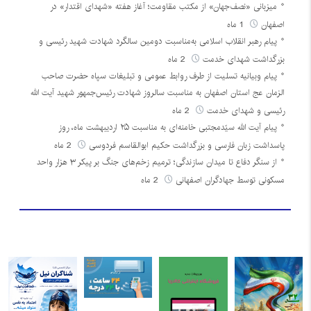
میزبانی «نصف‌جهان» از مکتب مقاومت؛ آغاز هفته «شهدای اقتدار» در
اصفهان
1 ماه
پیام رهبر انقلاب اسلامی به‌مناسبت دومین سالگرد شهادت شهید رئیسی و
بزرگداشت شهدای خدمت
2 ماه
پیام وبیانیه تسلیت از طرف روابط عمومی و تبلیغات سپاه حضرت صاحب
الزمان عج استان اصفهان به مناسبت سالروز شهادت رئیس‌جمهور شهید آیت الله
رئیسی و شهدای خدمت
2 ماه
پیام آیت الله سیّدمجتبی خامنه‌ای به مناسبت ۲۵ اردیبهشت ماه، روز
پاسداشت زبان فارسی و بزرگداشت حکیم ابوالقاسم فردوسی
2 ماه
از سنگر دفاع تا میدان سازندگی؛ ترمیم زخم‌های جنگ بر پیکر ۳ هزار واحد
مسکونی توسط جهادگران اصفهانی
2 ماه