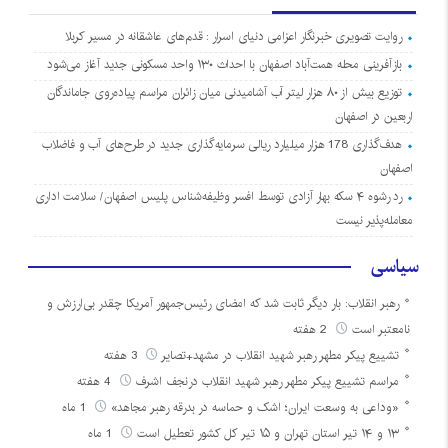
روایت تصویری خبرنگار اعزامی دنیای اسرار : قدم‌های عاشقانه در مسیر کربلا
بازآفرینی محله همت‌آباد اصفهان با احداث ۱۳۰ واحد مسکونی جدید آغاز می‌شود
توزیع بیش از ۸۰ هزار لیتر آب آشامیدنی میان زائران مراسم پیاده‌روی جاماندگان
اربعین در اصفهان
هدف‌گذاری 178 هزار میلیارد ریالی سرمایه‌گذاری جدید در طرح‌های آب و فاضلاب
اصفهان
رد رشوه ۴ سکه بهار آزادی توسط افسر وظیفه‌شناس پلیس اصفهان/ سلامت اداری
معامله‌پذیر نیست
سیاسی
رهبر انقلاب: بار دیگر ثابت شد که امضای رئیس‌جمهور آمریکا چقدر بی‌ارزش و
نامعتبر است
2 هفته
تشییع پیکر مطهر رهبر شهید انقلاب در مشهد+تصایر
3 هفته
مراسم تشییع پیکر مطهر رهبر شهید انقلاب درنجف اشرف
4 هفته
«وداعی به وسعت ایران؛ اشک و حماسه در بدرقه رهبر مجاهد»
1 ماه
۱۳ و ۱۴ تیر استان تهران و ۱۵ تیر کل کشور تعطیل است
1 ماه