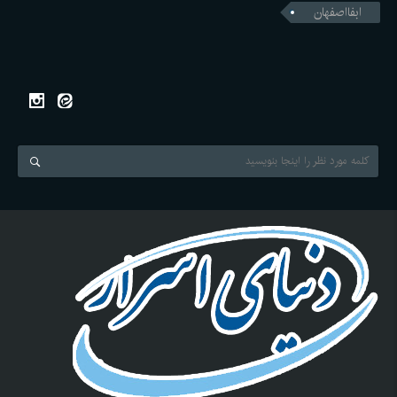
ابفااصفهان