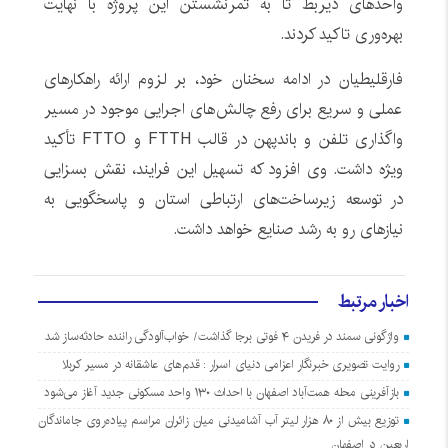
واحدهای ذیربط تا به ثمرنشستن این پروژه با نهایت
بهره‌وری تاکید کردند.
فارقلیطیان در ادامه سخنان خود، بر لزوم ارائه راهکارهای
عملی و سریع برای رفع چالش‌های اجرایی موجود در مسیر
واگذاری تلفن و باندپهن در قالب FTTH و FTTO تأکید
ویژه داشت. وی افزود که تسهیل این فرایند، نقش بسزایی
در توسعه زیرساخت‌های ارتباطی استان و پاسخگویی به
نیازهای رو به رشد صنایع خواهد داشت.
اخبار مرتبط
واژگونی سمند در فریدن ۴ فوتی برجا گذاشت/ خواب‌آلودگی راننده حادثه‌ساز شد
روایت تصویری خبرنگار اعزامی دنیای اسرار : قدم‌های عاشقانه در مسیر کربلا
بازآفرینی محله همت‌آباد اصفهان با احداث ۱۳۰ واحد مسکونی جدید آغاز می‌شود
توزیع بیش از ۸۰ هزار لیتر آب آشامیدنی میان زائران مراسم پیاده‌روی جاماندگان
اربعین در اصفهان