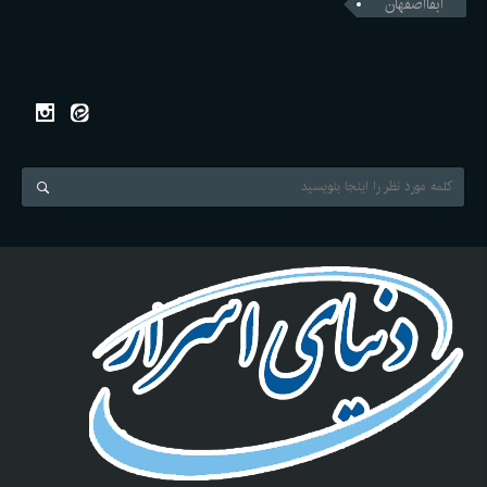
ابفااصفهان