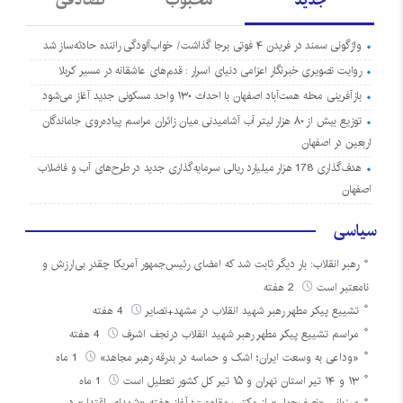
جدید
محبوب
تصادفی
واژگونی سمند در فریدن ۴ فوتی برجا گذاشت/ خواب‌آلودگی راننده حادثه‌ساز شد
روایت تصویری خبرنگار اعزامی دنیای اسرار : قدم‌های عاشقانه در مسیر کربلا
بازآفرینی محله همت‌آباد اصفهان با احداث ۱۳۰ واحد مسکونی جدید آغاز می‌شود
توزیع بیش از ۸۰ هزار لیتر آب آشامیدنی میان زائران مراسم پیاده‌روی جاماندگان
اربعین در اصفهان
هدف‌گذاری 178 هزار میلیارد ریالی سرمایه‌گذاری جدید در طرح‌های آب و فاضلاب
اصفهان
سیاسی
رهبر انقلاب: بار دیگر ثابت شد که امضای رئیس‌جمهور آمریکا چقدر بی‌ارزش و
نامعتبر است
2 هفته
تشییع پیکر مطهر رهبر شهید انقلاب در مشهد+تصایر
4 هفته
مراسم تشییع پیکر مطهر رهبر شهید انقلاب درنجف اشرف
4 هفته
«وداعی به وسعت ایران؛ اشک و حماسه در بدرقه رهبر مجاهد»
1 ماه
۱۳ و ۱۴ تیر استان تهران و ۱۵ تیر کل کشور تعطیل است
1 ماه
میزبانی «نصف‌جهان» از مکتب مقاومت؛ آغاز هفته «شهدای اقتدار» در