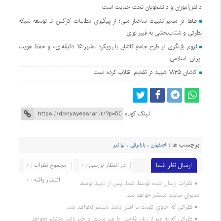
دانش‌آموزان و دانشجویان تحت حمایت است
طاها در مسیر تثبیت ساختار ملی؛ از پیگیری مطالبات کارکنان تا توسعه شبکه
نظارتی و شتاب‌بخشی به فیبر نوری
لزوم بازنگری در طرح جامع کاشان با رویکرد «شهر ۱۵ دقیقه‌ای» و حفظ هویت
ایرانی-اسلامی
کاشان ۱۸۳۵ شهید در تقدیم انقلاب کرده است
لینک کوتاه
برچسب ها :
اصفهان
،
بابابرقی
،
توانیر
ارسال نظر شما
در انتظار بررسی : 0
مجموع نظرات : 0
انتشار یافته : 0
نظرات ارسال شده توسط شما، پس از تایید توسط
مدیران سایت منتشر خواهد شد.
نظراتی که حاوی تهمت یا افترا باشد منتشر نخواهد شد.
نظراتی که به غیر از زبان فارسی یا غیر مرتبط با خبر باشد منتشر نخواهد