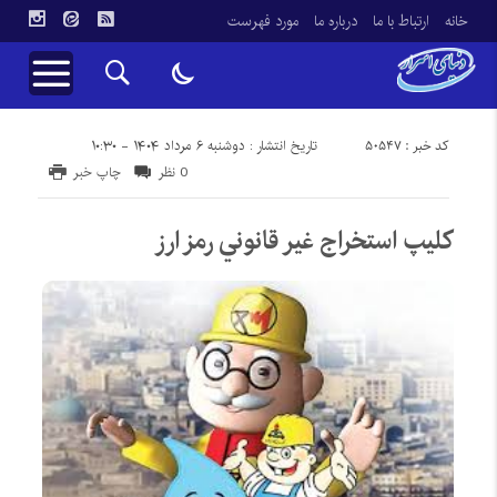
خانه
ارتباط با ما
درباره ما
مورد فهرست
کد خبر : 50547
تاریخ انتشار : دوشنبه ۶ مرداد ۱۴۰۴ - ۱۰:۳۰
0 نظر
چاپ خبر
كليپ استخراج غير قانوني رمز ارز