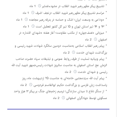
تشییع پیکر مطهر رهبر شهید انقلاب در مشهد+تصایر
1 ماه
مراسم تشییع پیکر مطهر رهبر شهید انقلاب درنجف اشرف
1 ماه
«وداعی به وسعت ایران؛ اشک و حماسه در بدرقه رهبر مجاهد»
1 ماه
۱۳ و ۱۴ تیر استان تهران و ۱۵ تیر کل کشور تعطیل است
1 ماه
میزبانی «نصف‌جهان» از مکتب مقاومت؛ آغاز هفته «شهدای اقتدار» در
اصفهان
2 ماه
پیام رهبر انقلاب اسلامی به‌مناسبت دومین سالگرد شهادت شهید رئیسی و
بزرگداشت شهدای خدمت
2 ماه
پیام وبیانیه تسلیت از طرف روابط عمومی و تبلیغات سپاه حضرت صاحب
الزمان عج استان اصفهان به مناسبت سالروز شهادت رئیس‌جمهور شهید آیت الله
رئیسی و شهدای خدمت
2 ماه
پیام آیت الله سیّدمجتبی خامنه‌ای به مناسبت ۲۵ اردیبهشت ماه، روز
پاسداشت زبان فارسی و بزرگداشت حکیم ابوالقاسم فردوسی
2 ماه
از سنگر دفاع تا میدان سازندگی؛ ترمیم زخم‌های جنگ بر پیکر ۳ هزار واحد
مسکونی توسط جهادگران اصفهانی
2 ماه