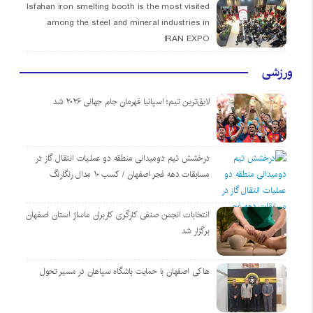
Isfahan iron smelting booth is the most visited
among the steel and mineral industries in
IRAN EXPO
ورزشی
لایق‌ترین تیم؛ اسپانیا قهرمان جام جهانی ۲۰۲۶ شد
درخشش تیم دومیدانی منطقه دو عملیات انتقال گاز در
مسابقات دهه فجر اصفهان / کسب ۱۰ مدال رنگارنگ
انتخابات انجمن صنفی کارگری کاربران ماساژ استان اصفهان
برگزار شد
هاکی اصفهان با حمایت باشگاه سپاهان در مسیر تحول