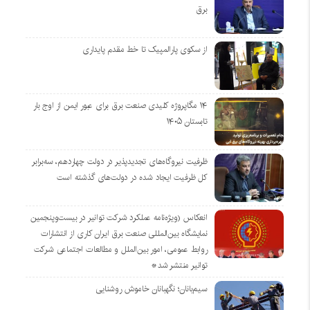
برق
از سکوی پارالمپیک تا خط مقدم پایداری
۱۴ مگاپروژه‌ کلیدی صنعت برق برای عبور ایمن از اوج بار
تابستان ۱۴۰۵
ظرفیت نیروگاه‌های تجدیدپذیر در دولت چهاردهم، سه‌برابر
کل ظرفیت ایجاد شده در دولت‌های گذشته است
انعکاس (ویژه‌نامه عملکرد شرکت توانیر در بیست‌وپنجمین
نمایشگاه بین‌المللی صنعت برق ایران کاری از انتشارات
روابط عمومی، امور بین‌الملل و مطالعات اجتماعی شرکت
توانیر منتشر شد*
سیم‌بانان؛ نگهبانان خاموش روشنایی