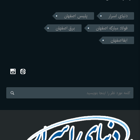
دنیای اسرار
پلیس اصفهان
فولاد مبارکه اصفهان
برق اصفهان
ابفااصفهان