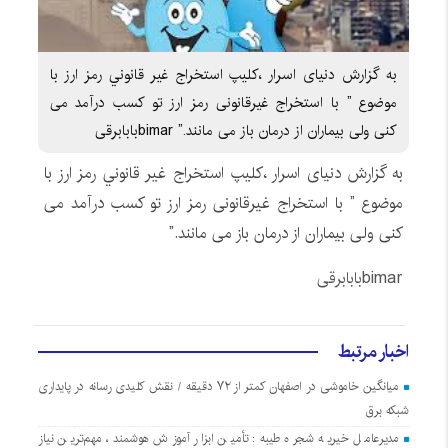
به گزارش دنیای اسرار ،كليپ استخراج غير قانوني رمز ارز با
موضوع ” با استخراج غیرقانونی رمز ارز تو کسب درآمد می
کنی ولی بیماران از درمان باز می مانند.” bimarبابابرقی
به گزارش دنیای اسرار ،كليپ استخراج غير قانوني رمز ارز با
موضوع ” با استخراج غیرقانونی رمز ارز تو کسب درآمد می
کنی ولی بیماران از درمان باز می مانند.”
bimar
بابابرقی
اخبار مرتبط
میانگین خاموشی در اصفهان کمتر از ۷۲ دقیقه / نقش کلیدی رسانه در پایداری
شبکه برق
مدیرعامل خیریه شجره طیبه: تأمین ابزار آموزش هوشمند، مهم‌ترین نیاز