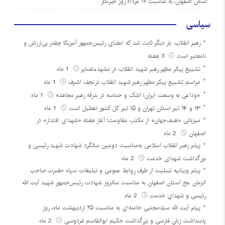
استان اصفهان، به مناسبت ۱۷ مرداد روز خبرنگار
سیاسی
رهبر انقلاب: بار دیگر ثابت شد که امضای رئیس‌جمهور آمریکا چقدر بی‌ارزش و
نامعتبر است
3 هفته
تشییع پیکر مطهر رهبر شهید انقلاب در مشهد+تصایر
1 ماه
مراسم تشییع پیکر مطهر رهبر شهید انقلاب درنجف اشرف
1 ماه
«وداعی به وسعت ایران؛ اشک و حماسه در بدرقه رهبر مجاهد»
1 ماه
۱۳ و ۱۴ تیر استان تهران و ۱۵ تیر کل کشور تعطیل است
1 ماه
میزبانی «نصف‌جهان» از مکتب مقاومت؛ آغاز هفته «شهدای اقتدار» در
اصفهان
2 ماه
پیام رهبر انقلاب اسلامی به‌مناسبت دومین سالگرد شهادت شهید رئیسی و
بزرگداشت شهدای خدمت
2 ماه
پیام وبیانیه تسلیت از طرف روابط عمومی و تبلیغات سپاه حضرت صاحب
الزمان عج استان اصفهان به مناسبت سالروز شهادت رئیس‌جمهور شهید آیت الله
رئیسی و شهدای خدمت
2 ماه
پیام آیت الله سیّدمجتبی خامنه‌ای به مناسبت ۲۵ اردیبهشت ماه، روز
پاسداشت زبان فارسی و بزرگداشت حکیم ابوالقاسم فردوسی
2 ماه