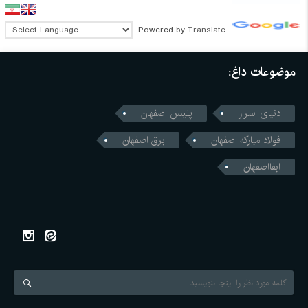
Powered by
Translate
موضوعات داغ:
دنیای اسرار
پلیس اصفهان
فولاد مبارکه اصفهان
برق اصفهان
ابفااصفهان