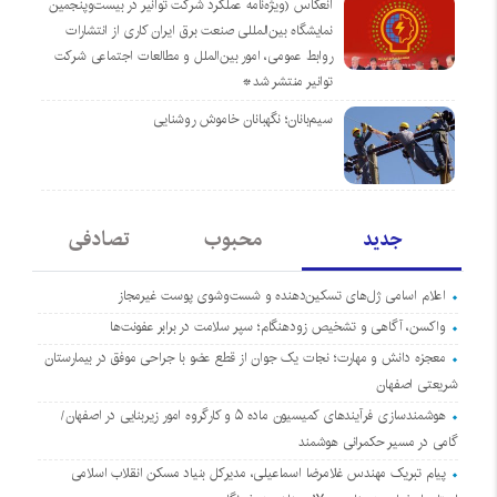
انعکاس (ویژه‌نامه عملکرد شرکت توانیر در بیست‌وپنجمین
نمایشگاه بین‌المللی صنعت برق ایران کاری از انتشارات
روابط عمومی، امور بین‌الملل و مطالعات اجتماعی شرکت
توانیر منتشر شد*
سیم‌بانان؛ نگهبانان خاموش روشنایی
جدید
محبوب
تصادفی
اعلام اسامی ژل‌های تسکین‌دهنده و شست‌وشوی پوست غیرمجاز
واکسن، آگاهی و تشخیص زودهنگام؛ سپر سلامت در برابر عفونت‌ها
معجزه دانش و مهارت؛ نجات یک جوان از قطع عضو با جراحی موفق در بیمارستان
شریعتی اصفهان
هوشمندسازی فرآیندهای کمیسیون ماده ۵ و کارگروه امور زیربنایی در اصفهان/
گامی در مسیر حکمرانی هوشمند
پیام تبریک مهندس غلامرضا اسماعیلی، مدیرکل بنیاد مسکن انقلاب اسلامی