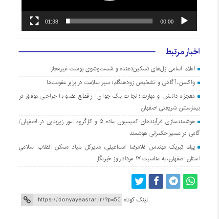
01:38
00:00
اخبار مرتبط
اعلام اسامی ژل‌های تسکین‌دهنده و شست‌وشوی پوست غیرمجاز
واکسن، آگاهی و تشخیص زودهنگام؛ سپر سلامت در برابر عفونت‌ها
معجزه دانش و مهارت؛ نجات یک جوان از قطع عضو با جراحی موفق در
بیمارستان شریعتی اصفهان
هوشمندسازی فرآیندهای کمیسیون ماده ۵ و کارگروه امور زیربنایی در اصفهان/
گامی در مسیر حکمرانی هوشمند
پیام تبریک مهندس غلامرضا اسماعیلی، مدیرکل بنیاد مسکن انقلاب اسلامی
استان اصفهان، به مناسبت ۱۷ مرداد روز خبرنگار
لینک کوتاه