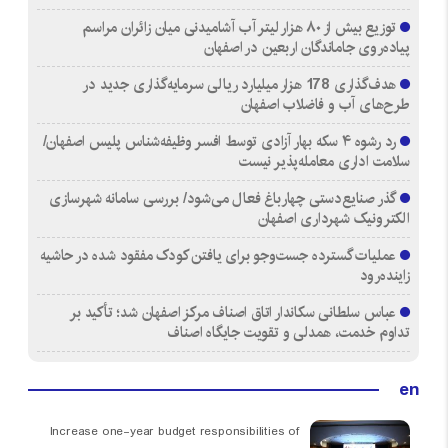
توزیع بیش از ۸۰ هزار لیتر آب آشامیدنی میان زائران مراسم
پیاده‌روی جاماندگان اربعین در اصفهان
هدف‌گذاری 178 هزار میلیارد ریالی سرمایه‌گذاری جدید در
طرح‌های آب و فاضلاب اصفهان
رد رشوه ۴ سکه بهار آزادی توسط افسر وظیفه‌شناس پلیس اصفهان/
سلامت اداری معامله‌پذیر نیست
گذر صنایع‌دستی چهارباغ فعال می‌شود/ بررسی سامانه شهرسازی
الکترونیک شهرداری اصفهان
عملیات گسترده جست‌وجو برای یافتن کودک مفقود شده در حاشیه
زاینده‌رود
عباس سلطانی سکاندار اتاق اصناف مرکز اصفهان شد؛ تأکید بر
تداوم خدمت، همدلی و تقویت جایگاه اصناف
en
Increase one-year budget responsibilities of