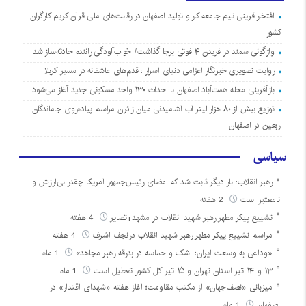
افتخارآفرینی تیم جامعه کار و تولید اصفهان در رقابت‌های ملی قرآن کریم کارگران
کشور
واژگونی سمند در فریدن ۴ فوتی برجا گذاشت/ خواب‌آلودگی راننده حادثه‌ساز شد
روایت تصویری خبرنگار اعزامی دنیای اسرار : قدم‌های عاشقانه در مسیر کربلا
بازآفرینی محله همت‌آباد اصفهان با احداث ۱۳۰ واحد مسکونی جدید آغاز می‌شود
توزیع بیش از ۸۰ هزار لیتر آب آشامیدنی میان زائران مراسم پیاده‌روی جاماندگان
اربعین در اصفهان
سیاسی
رهبر انقلاب: بار دیگر ثابت شد که امضای رئیس‌جمهور آمریکا چقدر بی‌ارزش و
نامعتبر است
2 هفته
تشییع پیکر مطهر رهبر شهید انقلاب در مشهد+تصایر
4 هفته
مراسم تشییع پیکر مطهر رهبر شهید انقلاب درنجف اشرف
4 هفته
«وداعی به وسعت ایران؛ اشک و حماسه در بدرقه رهبر مجاهد»
1 ماه
۱۳ و ۱۴ تیر استان تهران و ۱۵ تیر کل کشور تعطیل است
1 ماه
میزبانی «نصف‌جهان» از مکتب مقاومت؛ آغاز هفته «شهدای اقتدار» در
اصفهان
1 ماه