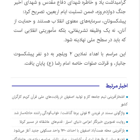
گرامیداشت یاد و خاطره شهدای دفاع مقدس و شهدای اخیر
جنگ دوازده‌روزه، ضمن تسلیت ایام اربعین، تصریح کرد:
پیشکسوتان، سرمایه‌های معنوی انقلاب هستند و حمایت از
آنان، نه یک وظیفه تشریفاتی، بلکه مأموریتی انقلابی است
که باید در سطح ملی نهادینه شود.
این مراسم با اهدا‌ء نمادین ۲ ویلچر به دو نفر پیشکسوت
جانباز، و قرائت صلوات خاصه امام رضا (ع) پایان یافت.
اخبار مرتبط
افتخارآفرینی تیم جامعه کار و تولید اصفهان در رقابت‌های ملی قرآن کریم کارگران
کشور
واژگونی سمند در فریدن ۴ فوتی برجا گذاشت/ خواب‌آلودگی راننده حادثه‌ساز شد
روایت تصویری خبرنگار اعزامی دنیای اسرار : قدم‌های عاشقانه در مسیر کربلا
بازآفرینی محله همت‌آباد اصفهان با احداث ۱۳۰ واحد مسکونی جدید آغاز می‌شود
توزیع بیش از ۸۰ هزار لیتر آب آشامیدنی میان زائران مراسم پیاده‌روی جاماندگان