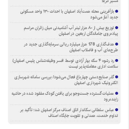
مسیر کربلا
بازآفرینی محله همت‌آباد اصفهان با احداث ۱۳۰ واحد مسکونی
جدید آغاز می‌شود
توزیع بیش از ۸۰ هزار لیتر آب آشامیدنی میان زائران مراسم
پیاده‌روی جاماندگان اربعین در اصفهان
هدف‌گذاری 178 هزار میلیارد ریالی سرمایه‌گذاری جدید در
طرح‌های آب و فاضلاب اصفهان
رد رشوه ۴ سکه بهار آزادی توسط افسر وظیفه‌شناس پلیس اصفهان/
سلامت اداری معامله‌پذیر نیست
گذر صنایع‌دستی چهارباغ فعال می‌شود/ بررسی سامانه شهرسازی
الکترونیک شهرداری اصفهان
عملیات گسترده جست‌وجو برای یافتن کودک مفقود شده در حاشیه
زاینده‌رود
عباس سلطانی سکاندار اتاق اصناف مرکز اصفهان شد؛ تأکید بر
تداوم خدمت، همدلی و تقویت جایگاه اصناف