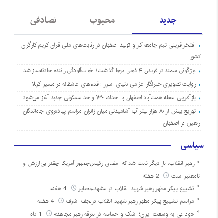
جدید
محبوب
تصادفی
افتخارآفرینی تیم جامعه کار و تولید اصفهان در رقابت‌های ملی قرآن کریم کارگران
کشور
واژگونی سمند در فریدن ۴ فوتی برجا گذاشت/ خواب‌آلودگی راننده حادثه‌ساز شد
روایت تصویری خبرنگار اعزامی دنیای اسرار : قدم‌های عاشقانه در مسیر کربلا
بازآفرینی محله همت‌آباد اصفهان با احداث ۱۳۰ واحد مسکونی جدید آغاز می‌شود
توزیع بیش از ۸۰ هزار لیتر آب آشامیدنی میان زائران مراسم پیاده‌روی جاماندگان
اربعین در اصفهان
سیاسی
رهبر انقلاب: بار دیگر ثابت شد که امضای رئیس‌جمهور آمریکا چقدر بی‌ارزش و
نامعتبر است
2 هفته
تشییع پیکر مطهر رهبر شهید انقلاب در مشهد+تصایر
4 هفته
مراسم تشییع پیکر مطهر رهبر شهید انقلاب درنجف اشرف
4 هفته
«وداعی به وسعت ایران؛ اشک و حماسه در بدرقه رهبر مجاهد»
1 ماه