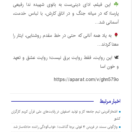
این فیلم، ادای دینی‌ست به بانوی شهیده ندا رفیعی
پارسا؛ که در میانه‌ جنگ و در اتاق کارش، با لباس خدمت،
آسمانی شد…
به یاد همه آنانی که حتی در خط مقدم روشنایی، ایثار را
معنا کردند…
🕊 این روایت، فقط روایت برق نیست؛ روایت عشق و تعهد
و خون اسا
https://aparat.com/v/ghn579o
اخبار مرتبط
افتخارآفرینی تیم جامعه کار و تولید اصفهان در رقابت‌های ملی قرآن کریم کارگران
کشور
واژگونی سمند در فریدن ۴ فوتی برجا گذاشت/ خواب‌آلودگی راننده حادثه‌ساز شد