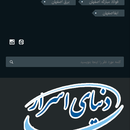
فولاد مبارکه اصفهان
برق اصفهان
ابفااصفهان