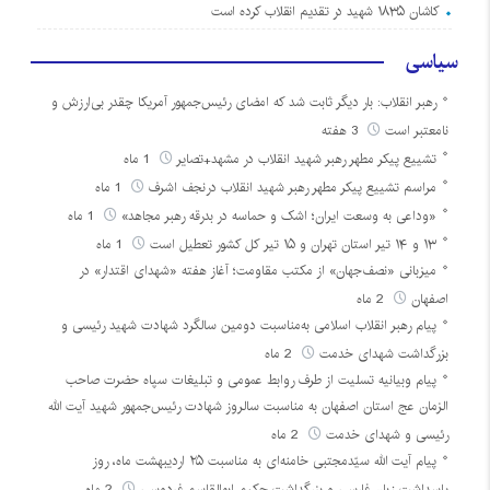
کاشان ۱۸۳۵ شهید در تقدیم انقلاب کرده است
سیاسی
رهبر انقلاب: بار دیگر ثابت شد که امضای رئیس‌جمهور آمریکا چقدر بی‌ارزش و
نامعتبر است
3 هفته
تشییع پیکر مطهر رهبر شهید انقلاب در مشهد+تصایر
1 ماه
مراسم تشییع پیکر مطهر رهبر شهید انقلاب درنجف اشرف
1 ماه
«وداعی به وسعت ایران؛ اشک و حماسه در بدرقه رهبر مجاهد»
1 ماه
۱۳ و ۱۴ تیر استان تهران و ۱۵ تیر کل کشور تعطیل است
1 ماه
میزبانی «نصف‌جهان» از مکتب مقاومت؛ آغاز هفته «شهدای اقتدار» در
اصفهان
2 ماه
پیام رهبر انقلاب اسلامی به‌مناسبت دومین سالگرد شهادت شهید رئیسی و
بزرگداشت شهدای خدمت
2 ماه
پیام وبیانیه تسلیت از طرف روابط عمومی و تبلیغات سپاه حضرت صاحب
الزمان عج استان اصفهان به مناسبت سالروز شهادت رئیس‌جمهور شهید آیت الله
رئیسی و شهدای خدمت
2 ماه
پیام آیت الله سیّدمجتبی خامنه‌ای به مناسبت ۲۵ اردیبهشت ماه، روز
پاسداشت زبان فارسی و بزرگداشت حکیم ابوالقاسم فردوسی
2 ماه