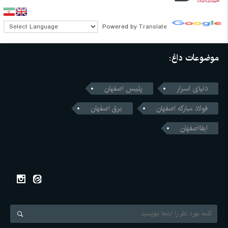
Powered by
Translate
موضوعات داغ:
دنیای اسرار
پلیس اصفهان
فولاد مبارکه اصفهان
برق اصفهان
ابفااصفهان