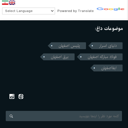
Powered by
Translate
موضوعات داغ:
دنیای اسرار
پلیس اصفهان
فولاد مبارکه اصفهان
برق اصفهان
ابفااصفهان