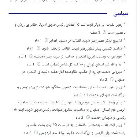
سیاسی
رهبر انقلاب: بار دیگر ثابت شد که امضای رئیس‌جمهور آمریکا چقدر بی‌ارزش و
نامعتبر است
3 هفته
تشییع پیکر مطهر رهبر شهید انقلاب در مشهد+تصایر
1 ماه
مراسم تشییع پیکر مطهر رهبر شهید انقلاب درنجف اشرف
1 ماه
«وداعی به وسعت ایران؛ اشک و حماسه در بدرقه رهبر مجاهد»
1 ماه
۱۳ و ۱۴ تیر استان تهران و ۱۵ تیر کل کشور تعطیل است
1 ماه
میزبانی «نصف‌جهان» از مکتب مقاومت؛ آغاز هفته «شهدای اقتدار» در
اصفهان
2 ماه
پیام رهبر انقلاب اسلامی به‌مناسبت دومین سالگرد شهادت شهید رئیسی و
بزرگداشت شهدای خدمت
2 ماه
پیام وبیانیه تسلیت از طرف روابط عمومی و تبلیغات سپاه حضرت صاحب
الزمان عج استان اصفهان به مناسبت سالروز شهادت رئیس‌جمهور شهید آیت الله
رئیسی و شهدای خدمت
2 ماه
پیام آیت الله سیّدمجتبی خامنه‌ای به مناسبت ۲۵ اردیبهشت ماه، روز
پاسداشت زبان فارسی و بزرگداشت حکیم ابوالقاسم فردوسی
2 ماه