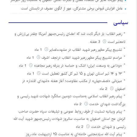
عامل افزایش قبوض برخی مشترکان، عبور از الگوی مصرف در تابستان است
سیاسی
رهبر انقلاب: بار دیگر ثابت شد که امضای رئیس‌جمهور آمریکا چقدر بی‌ارزش و
نامعتبر است
3 هفته
تشییع پیکر مطهر رهبر شهید انقلاب در مشهد+تصایر
1 ماه
مراسم تشییع پیکر مطهر رهبر شهید انقلاب درنجف اشرف
1 ماه
«وداعی به وسعت ایران؛ اشک و حماسه در بدرقه رهبر مجاهد»
1 ماه
۱۳ و ۱۴ تیر استان تهران و ۱۵ تیر کل کشور تعطیل است
1 ماه
میزبانی «نصف‌جهان» از مکتب مقاومت؛ آغاز هفته «شهدای اقتدار» در
اصفهان
2 ماه
پیام رهبر انقلاب اسلامی به‌مناسبت دومین سالگرد شهادت شهید رئیسی و
بزرگداشت شهدای خدمت
2 ماه
پیام وبیانیه تسلیت از طرف روابط عمومی و تبلیغات سپاه حضرت صاحب
الزمان عج استان اصفهان به مناسبت سالروز شهادت رئیس‌جمهور شهید آیت الله
رئیسی و شهدای خدمت
2 ماه
پیام آیت الله سیّدمجتبی خامنه‌ای به مناسبت ۲۵ اردیبهشت ماه، روز