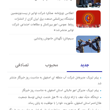
انعکاس (ویژه‌نامه عملکرد شرکت توانیر در بیست‌وپنجمین
نمایشگاه بین‌المللی صنعت برق ایران کاری از انتشارات
روابط عمومی، امور بین‌الملل و مطالعات اجتماعی شرکت
توانیر منتشر شد*
سیم‌بانان؛ نگهبانان خاموش روشنایی
جدید
محبوب
تصادفی
پیام تبریک مدیرعامل شرکت آب منطقه ای اصفهان به مناسبت روز خبرنگار منتشر
شد
پیام تبریک مدیرکل امور مالیاتی استان اصفهان به مناسبت روز خبرنگار
درمانگاه «نبأ» نجف با ارائه نزدیک به ۴۰ هزار خدمت درمانی توسط جمعیت
هلال‌احمر استان اصفهان، مأموریت خود را با موفقیت به پایان رساند.
پیام تبریک مدیر کل صنعت، معدن و تجارت استان اصفهان به مناسبت روز خبرنگار