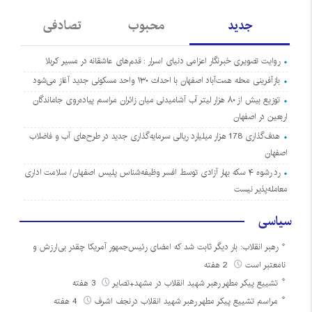
جدید
محبوب
تصادفی
روایت تصویری خبرنگار اعزامی دنیای اسرار : قدم‌های عاشقانه در مسیر کربلا
بازآفرینی محله همت‌آباد اصفهان با احداث ۱۳۰ واحد مسکونی جدید آغاز می‌شود
توزیع بیش از ۸۰ هزار لیتر آب آشامیدنی میان زائران مراسم پیاده‌روی جاماندگان
اربعین در اصفهان
هدف‌گذاری 178 هزار میلیارد ریالی سرمایه‌گذاری جدید در طرح‌های آب و فاضلاب
اصفهان
رد رشوه ۴ سکه بهار آزادی توسط افسر وظیفه‌شناس پلیس اصفهان/ سلامت اداری
معامله‌پذیر نیست
سیاسی
رهبر انقلاب: بار دیگر ثابت شد که امضای رئیس‌جمهور آمریکا چقدر بی‌ارزش و
نامعتبر است
2 هفته
تشییع پیکر مطهر رهبر شهید انقلاب در مشهد+تصایر
3 هفته
مراسم تشییع پیکر مطهر رهبر شهید انقلاب درنجف اشرف
4 هفته