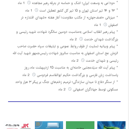
«وداعی به وسعت ایران؛ اشک و حماسه در بدرقه رهبر مجاهد»
1 ماه
۱۳ و ۱۴ تیر استان تهران و ۱۵ تیر کل کشور تعطیل است
1 ماه
میزبانی «نصف‌جهان» از مکتب مقاومت؛ آغاز هفته «شهدای اقتدار» در
اصفهان
1 ماه
پیام رهبر انقلاب اسلامی به‌مناسبت دومین سالگرد شهادت شهید رئیسی و
بزرگداشت شهدای خدمت
2 ماه
پیام وبیانیه تسلیت از طرف روابط عمومی و تبلیغات سپاه حضرت صاحب
الزمان عج استان اصفهان به مناسبت سالروز شهادت رئیس‌جمهور شهید آیت الله
رئیسی و شهدای خدمت
2 ماه
پیام آیت الله سیّدمجتبی خامنه‌ای به مناسبت ۲۵ اردیبهشت ماه، روز
پاسداشت زبان فارسی و بزرگداشت حکیم ابوالقاسم فردوسی
2 ماه
از سنگر دفاع تا میدان سازندگی؛ ترمیم زخم‌های جنگ بر پیکر ۳ هزار واحد
مسکونی توسط جهادگران اصفهانی
2 ماه