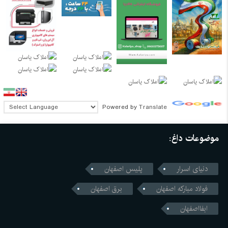
Powered by
Translate
موضوعات داغ:
دنیای اسرار
پلیس اصفهان
فولاد مبارکه اصفهان
برق اصفهان
ابفااصفهان