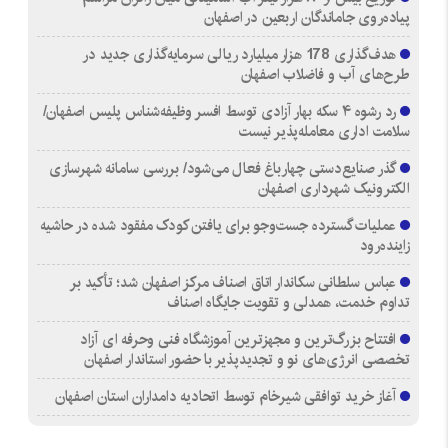
پیاده‌روی جاماندگان اربعین در اصفهان
هدف‌گذاری 178 هزار میلیارد ریالی سرمایه‌گذاری جدید در
طرح‌های آب و فاضلاب اصفهان
رد رشوه ۴ سکه بهار آزادی توسط افسر وظیفه‌شناس پلیس اصفهان/
سلامت اداری معامله‌پذیر نیست
گذر صنایع‌دستی چهارباغ فعال می‌شود/ بررسی سامانه شهرسازی
الکترونیک شهرداری اصفهان
عملیات گسترده جست‌وجو برای یافتن کودک مفقود شده در حاشیه
زاینده‌رود
عباس سلطانی سکاندار اتاق اصناف مرکز اصفهان شد؛ تأکید بر
تداوم خدمت، همدلی و تقویت جایگاه اصناف
افتتاح بزرگ‌ترین و مجهزترین آموزشگاه فنی وحرفه ای آزاد
تخصصی انرژی‌های نو و تجدیدپذیر با حضور استاندار اصفهان
آغاز خرید توافقی شیرخام توسط اتحادیه دامداران استان اصفهان