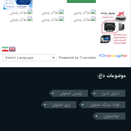
Powered by
Translate
موضوعات داغ:
دنیای اسرار
پلیس اصفهان
فولاد مبارکه اصفهان
برق اصفهان
ابفااصفهان