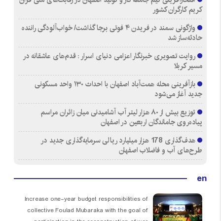
کریم کارگران کشور
واژگونی سمند در فریدن ۴ فوتی برجا گذاشت/ خواب‌آلودگی راننده
حادثه‌ساز شد
روایت تصویری خبرنگار اعزامی دنیای اسرار : قدم‌های عاشقانه در
مسیر کربلا
بازآفرینی محله همت‌آباد اصفهان با احداث ۱۳۰ واحد مسکونی
جدید آغاز می‌شود
توزیع بیش از ۸۰ هزار لیتر آب آشامیدنی میان زائران مراسم
پیاده‌روی جاماندگان اربعین در اصفهان
هدف‌گذاری 178 هزار میلیارد ریالی سرمایه‌گذاری جدید در
طرح‌های آب و فاضلاب اصفهان
en
Increase one-year budget responsibilities of
collective Foulad Mubaraka with the goal of