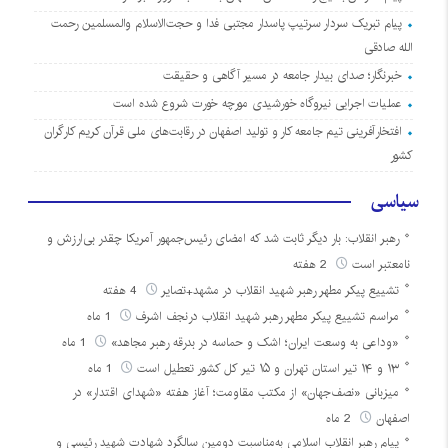
پیام تبریک سردار سرتیپ پاسدار مجتبی فدا و حجت‌الاسلام والمسلمین رحمت
الله صادقی
خبرنگار؛ صدای بیدار جامعه در مسیر آگاهی و حقیقت
عملیات اجرایی نیروگاه خورشیدی مورچه خورت شروع شده است
افتخارآفرینی تیم جامعه کار و تولید اصفهان در رقابت‌های ملی قرآن کریم کارگران
کشور
سیاسی
رهبر انقلاب: بار دیگر ثابت شد که امضای رئیس‌جمهور آمریکا چقدر بی‌ارزش و
نامعتبر است
2 هفته
تشییع پیکر مطهر رهبر شهید انقلاب در مشهد+تصایر
4 هفته
مراسم تشییع پیکر مطهر رهبر شهید انقلاب درنجف اشرف
1 ماه
«وداعی به وسعت ایران؛ اشک و حماسه در بدرقه رهبر مجاهد»
1 ماه
۱۳ و ۱۴ تیر استان تهران و ۱۵ تیر کل کشور تعطیل است
1 ماه
میزبانی «نصف‌جهان» از مکتب مقاومت؛ آغاز هفته «شهدای اقتدار» در
اصفهان
2 ماه
پیام رهبر انقلاب اسلامی به‌مناسبت دومین سالگرد شهادت شهید رئیسی و