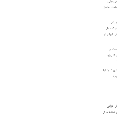
ی برای
نعت ماساژ
‌ورزشی
ن شرکت ملی
ی ایران در
مه‌تمام
ا پایان
 تا ایتالیا
وید
ر اعزامی
 عاشقانه در