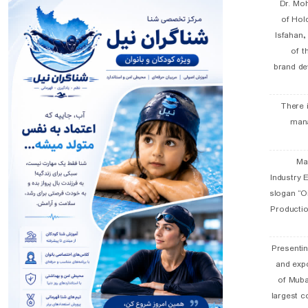
Dr. Mo
of Hol
Isfahan
of t
brand de
There 
man
19 
Industry E
slogan “Oi
Productio
Presentin
and exp
of Muba
largest c