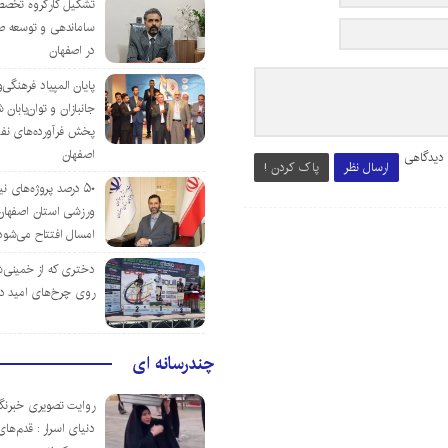
تشکیل کارگروه تخصص
ساماندهی و توسعه ص
در اصفهان
پایان المپیاد فرهنگی
جانبازان و توان‌یابا
پخش فرآورده‌های نفت
اصفهان
 دیدگاهی
ارسال نظر
پاک کردن !
۵۰ درصد پروژه‌های نی
ورزشی استان اصفهان ت
امسال افتتاح می‌شود
دختری که از خمینی‌شهر
روی چرخ‌های امید د
چندرسانه ای
روایت تصویری خبرنگا
دنیای اسرار : قدم‌های