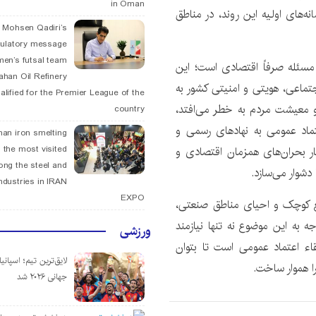
in Oman
ه‌های اولیه این روند، در مناطق
. Mohsen Qadiri’s
tulatory message
men’s futsal team
مسئله صرفاً اقتصادی است؛ این
fahan Oil Refinery
جتماعی، هویتی و امنیتی کشور به
alified for the Premier League of the
 و معیشت مردم به خطر می‌افتد،
country
تماد عمومی به نهادهای رسمی و
han iron smelting
ار بحران‌های همزمان اقتصادی و
 the most visited
ng the steel and
شوار می‌سازد.
ndustries in IRAN
EXPO
ایع کوچک و احیای مناطق صنعتی،
به این موضوع نه تنها نیازمند
ورزشی
اء اعتماد عمومی است تا بتوان
لایق‌ترین تیم؛ اسپانی
ا هموار ساخت.
جهانی ۲۰۲۶ شد