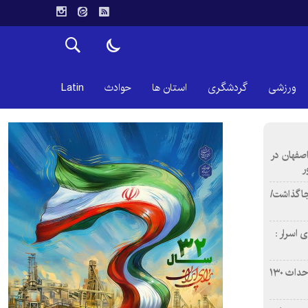
ورزشی
گردشگری
استان ها
حوادث
Latin
اصفهان در
ر
دن ۴ فوتی برجا گذاشت/
 اسرار :
بازآفرینی محله همت‌آباد اصفهان با احداث ۱۳۰