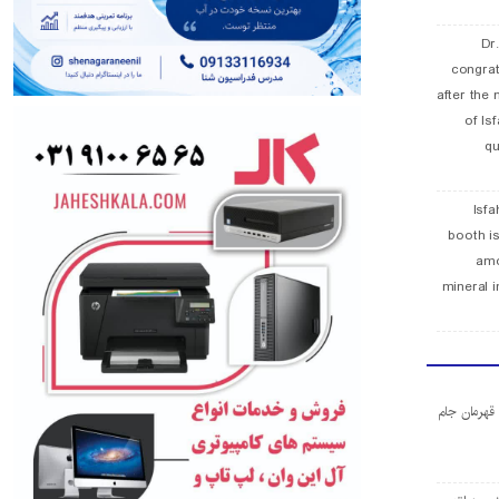
Dr
congra
after the 
of Is
qu
Isfa
booth is
amo
mineral i
ا قهرمان جام