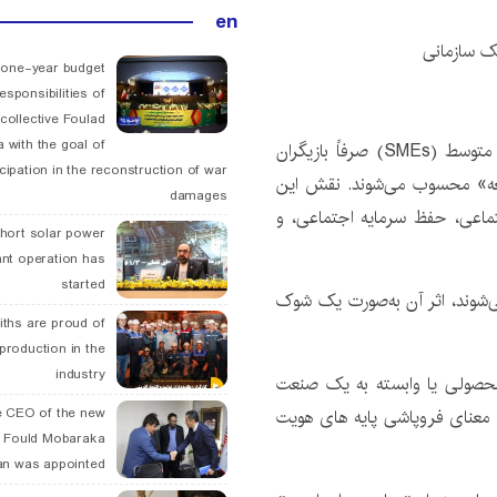
en
ک سازمانی
 one-year budget
esponsibilities of
collective Foulad
 with the goal of
له گزارش دنیای اسرار ،در ادبیات توسعه، صنایع کوچک و متوسط (SMEs) صرفاً بازیگران
icipation in the reconstruction of war
امعه» محسوب می‌شوند. نقش این
damages
جتماعی، حفظ سرمایه اجتماعی، و
hort solar power
ant operation has
started
می‌شوند، اثر آن به‌صورت یک شوک
ths are proud of
 production in the
industry
‌محصولی یا وابسته به یک صنعت
 معنای فروپاشی پایه های هویت
 CEO of the new
 Fould Mobaraka
an was appointed