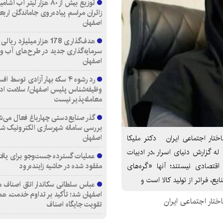
توزیع بیش از ۸۰ هزار لیتر آب
زائران مراسم پیاده‌روی جاماندگان اربع
اصفهان
هدف‌گذاری 178 هزار میلیارد ریالی
سرمایه‌گذاری جدید در طرح‌های آب و
اصفهان
رد رشوه ۴ سکه بهار آزادی توسط اف
وظیفه‌شناس پلیس اصفهان/ سلامت اد
معامله‌پذیر نیست
گذر صنایع‌دستی چهارباغ فعال می‌ش
بررسی سامانه شهرسازی الکترونیک ش
اصفهان
تار اجتماعی ایران دکتر ملیکا
 گزارش دنیای اسرار ،در ادبیات
عملیات گسترده جست‌وجو برای یاف
مفقود شده در حاشیه زاینده‌رود
(SMEs) صرفاً بازیگران اقتصادی نیستند؛ آنها «گره‌های
 فراتر از تولید کالا است و
عباس سلطانی سکاندار اتاق اصناف م
اصفهان شد؛ تأکید بر تداوم خدمت، هم
تار اجتماعی ایران
تقویت جایگاه اصناف