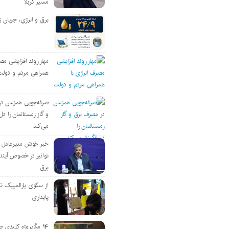
مسیر کربلا
برق و انرژی، جریان ز
مهار روند افزایشی مص
همراهی مردم و دولت
صرفه‌جویی همزمان د
و گاز زمستانمان را دل‌
می‌کند
خبر خوش مدیرعامل
توانیر در خصوص آین
برق
از سکوی پارالمپیک ت
پایداری
۱۴ مگاپروژه‌ کلیدی