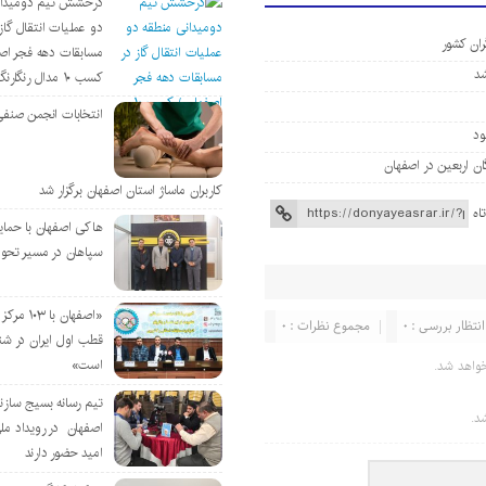
درخشش تیم دومیدان
دو عملیات انتقال گاز 
ران کشور
مسابقات دهه فجر اص
کسب ۱۰ مدال رنگارنگ
انتخابات انجمن صنفی
کاربران ماساژ استان اصفهان برگزار شد
اه
هاکی اصفهان با حمای
سپاهان در مسیر تحو
«اصفهان با 
انتظار بررسی : 0
مجموع نظرات : 0
قطب اول ایران در شن
است»
واهد شد.
تیم رسانه بسیج سازن
د.
اصفهان در رویداد مل
امید حضور دارند