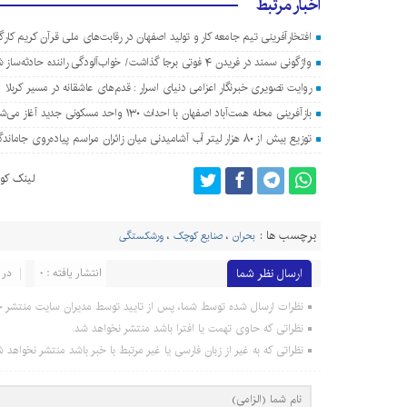
اخبار مرتبط
افتخارآفرینی تیم جامعه کار و تولید اصفهان در رقابت‌های ملی قرآن کریم کارگ
واژگونی سمند در فریدن ۴ فوتی برجا گذاشت/ خواب‌آلودگی راننده حادثه‌ساز شد
روایت تصویری خبرنگار اعزامی دنیای اسرار : قدم‌های عاشقانه در مسیر کربلا
بازآفرینی محله همت‌آباد اصفهان با احداث ۱۳۰ واحد مسکونی جدید آغاز می‌شود
توزیع بیش از ۸۰ هزار لیتر آب آشامیدنی میان زائران مراسم پیاده‌روی جاماندگان اربعین در اصفهان
لینک کوت
برچسب ها :
بحران
،
صنایع کوچک
،
ورشکستگی
ارسال نظر شما
انتشار یافته : 0
در 
نظرات ارسال شده توسط شما، پس از تایید توسط مدیران سایت منتشر خ
نظراتی که حاوی تهمت یا افترا باشد منتشر نخواهد شد.
نظراتی که به غیر از زبان فارسی یا غیر مرتبط با خبر باشد منتشر نخواهد ش