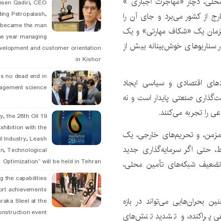
محلی، دچار «مهاجرت اجباری »
hsen Qadiri, CEO
ding Petropalash,
ارج از کشور می‌برد و جای آن را
, became the man
همزمان یک «شکاف مهارتی» و یک
he year managing
سناریوهای خوش‌بینانه بیش از
velopment and customer orientation
in Kishor
is no dead end in
دهای اقتصادی و سیاسی ایجاد
agement science
‌گذاری صنعتی پایدار است و نه
 را تجربه می‌کنند.
May, the 28th Oil
xhibition with the
مزمن، و تحریم‌های خارجی، یک
l Industry, Leash
، حتی اگر سرمایه‌گذاری جدید
n, Technological
Optimization” will be held in Tehran
 تضعیف شبکه‌های تأمین محلی،
g the capabilities
ort achievements
 بحران‌هایی می‌تواند در بازه
raka Steel at the
onstruction event
ی پراکنده، و تشدید تنش‌های