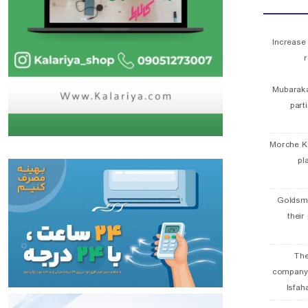
Increase
r
Mubaraka
part
Morche K
pl
Goldsmi
their
The
company
Isfah