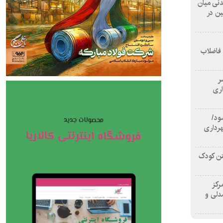
 آشامیدنی میان
ین در
 فاضلاب
سر
اری
ود/
هرداری
تن کودک
رکز
دلی و