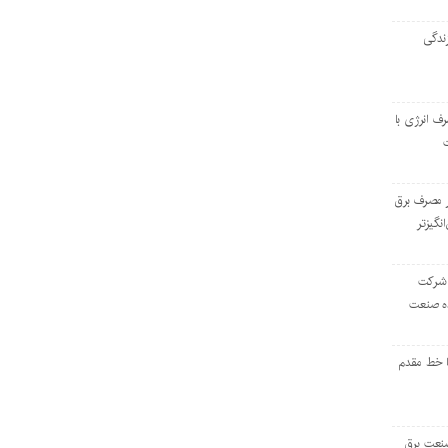
ندگی
رف انرژی با
ر مصرف برق
انگیزتر
 شرکت
ده صنعت
ا خط مقدم
 صنعت برق