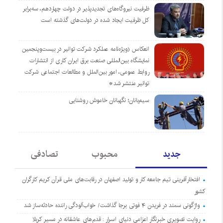
ظرفیت نیروگاه‌های تجدیدپذیر در دولت چهاردهم، سه‌برابر
کل ظرفیت ایجاد شده در دولت‌های گذشته است
انعکاس (ویژه‌نامه عملکرد شرکت توانیر در بیست‌وپنجمین
نمایشگاه بین‌المللی صنعت برق ایران کاری از انتشارات
روابط عمومی، امور بین‌الملل و مطالعات اجتماعی شرکت
توانیر منتشر شد*
سیم‌بانان؛ نگهبانان خاموش روشنایی
جدید
محبوب
تصادفی
افتخارآفرینی تیم جامعه کار و تولید اصفهان در رقابت‌های ملی قرآن کریم کارگران
کشور
واژگونی سمند در فریدن ۴ فوتی برجا گذاشت/ خواب‌آلودگی راننده حادثه‌ساز شد
روایت تصویری خبرنگار اعزامی دنیای اسرار : قدم‌های عاشقانه در مسیر کربلا