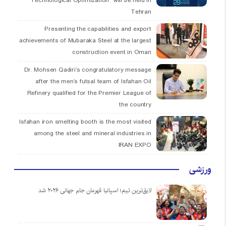
Technological Optimization” will be held in
Tehran
Presenting the capabilities and export
achievements of Mubaraka Steel at the largest
construction event in Oman
Dr. Mohsen Qadiri’s congratulatory message
after the men’s futsal team of Isfahan Oil
Refinery qualified for the Premier League of
the country
Isfahan iron smelting booth is the most visited
among the steel and mineral industries in
IRAN EXPO
ورزشی
لایق‌ترین تیم؛ اسپانیا قهرمان جام جهانی ۲۰۲۶ شد