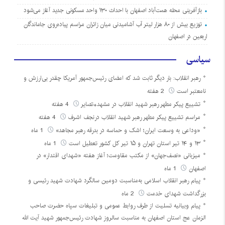
بازآفرینی محله همت‌آباد اصفهان با احداث ۱۳۰ واحد مسکونی جدید آغاز می‌شود
توزیع بیش از ۸۰ هزار لیتر آب آشامیدنی میان زائران مراسم پیاده‌روی جاماندگان
اربعین در اصفهان
سیاسی
رهبر انقلاب: بار دیگر ثابت شد که امضای رئیس‌جمهور آمریکا چقدر بی‌ارزش و
نامعتبر است
2 هفته
تشییع پیکر مطهر رهبر شهید انقلاب در مشهد+تصایر
4 هفته
مراسم تشییع پیکر مطهر رهبر شهید انقلاب درنجف اشرف
4 هفته
«وداعی به وسعت ایران؛ اشک و حماسه در بدرقه رهبر مجاهد»
1 ماه
۱۳ و ۱۴ تیر استان تهران و ۱۵ تیر کل کشور تعطیل است
1 ماه
میزبانی «نصف‌جهان» از مکتب مقاومت؛ آغاز هفته «شهدای اقتدار» در
اصفهان
1 ماه
پیام رهبر انقلاب اسلامی به‌مناسبت دومین سالگرد شهادت شهید رئیسی و
بزرگداشت شهدای خدمت
2 ماه
پیام وبیانیه تسلیت از طرف روابط عمومی و تبلیغات سپاه حضرت صاحب
الزمان عج استان اصفهان به مناسبت سالروز شهادت رئیس‌جمهور شهید آیت الله