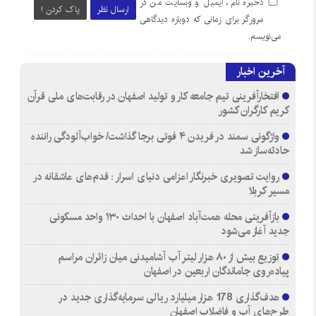
ذخیره نام، ایمیل و وبسایت من در
ارسال نظر
پاک کردن !
مرورگر برای زمانی که دوباره دیدگاهی
می‌نویسم.
آخرین اخبار
افتخارآفرینی تیم جامعه کار و تولید اصفهان در رقابت‌های ملی قرآن
کریم کارگران کشور
واژگونی سمند در فریدن ۴ فوتی برجا گذاشت/ خواب‌آلودگی راننده
حادثه‌ساز شد
روایت تصویری خبرنگار اعزامی دنیای اسرار : قدم‌های عاشقانه در
مسیر کربلا
بازآفرینی محله همت‌آباد اصفهان با احداث ۱۳۰ واحد مسکونی
جدید آغاز می‌شود
توزیع بیش از ۸۰ هزار لیتر آب آشامیدنی میان زائران مراسم
پیاده‌روی جاماندگان اربعین در اصفهان
هدف‌گذاری 178 هزار میلیارد ریالی سرمایه‌گذاری جدید در
طرح‌های آب و فاضلاب اصفهان