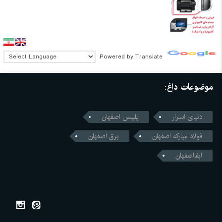
Powered by
Translate
موضوعات داغ:
دنیای اسرار
پلیس اصفهان
فولاد مبارکه اصفهان
برق اصفهان
ابفااصفهان