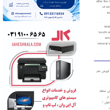
after the 
of Is
qu
Isfa
booth is
amo
mineral i
ا قهرمان جام
ی منطقه
در
فهان /