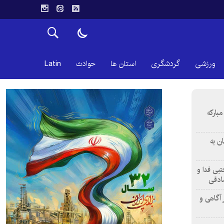
ورزشی
گردشگری
استان ها
حوادث
Latin
بارکه
ن به
تبی فدا و
ادقی
 آگاهی و