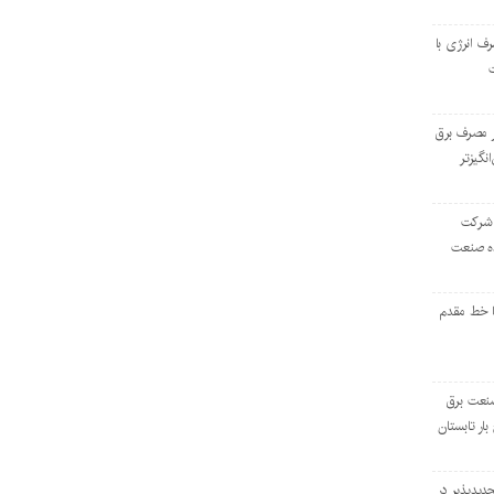
رف انرژی با
ر مصرف برق
انگیزتر
 شرکت
ده صنعت
ا خط مقدم
 صنعت برق
بار تابستان
دیدپذیر در