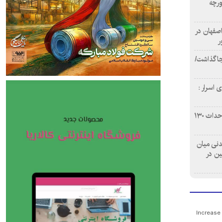
ورچه
اصفهان در
ر
دن ۴ فوتی برجا گذاشت/
 اسرار :
بازآفرینی محله همت‌آباد اصفهان با احداث ۱۳۰
 آشامیدنی میان
ین در
Increase