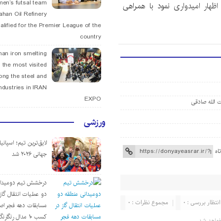
men’s futsal team
اظهار امیدواری نمود با همراهی
fahan Oil Refinery
alified for the Premier League of the
country
han iron smelting
 the most visited
ng the steel and
ndustries in IRAN
EXPO
 الله صادقی
ورزشی
لایق‌ترین تیم؛ اسپانی
اه
جهانی ۲۰۲۶ شد
درخشش تیم دومیدان
دو عملیات انتقال گاز 
انتظار بررسی : 0
مجموع نظرات : 0
مسابقات دهه فجر اص
کسب ۱۰ مدال رنگارنگ
واهد شد.