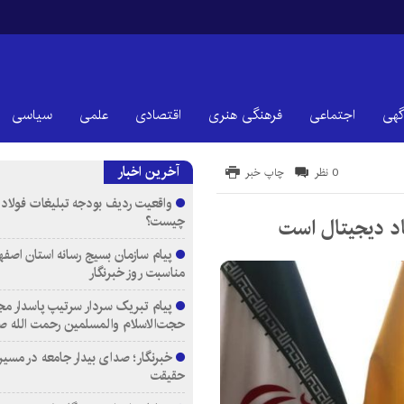
گهی
اجتماعی
فرهنگی هنری
اقتصادی
علمی
سیاسی
آخرین اخبار
0 نظر
چاپ خبر
واقعیت ردیف بودجه تبلیغات فولاد م
چیست؟
اد دیجیتال است
پیام سازمان بسیج رسانه استان اصفها
مناسبت روز خبرنگار
پیام تبریک سردار سرتیپ پاسدار مج
حجت‌الاسلام والمسلمین رحمت الله ص
خبرنگار؛ صدای بیدار جامعه در مسیر
حقیقت