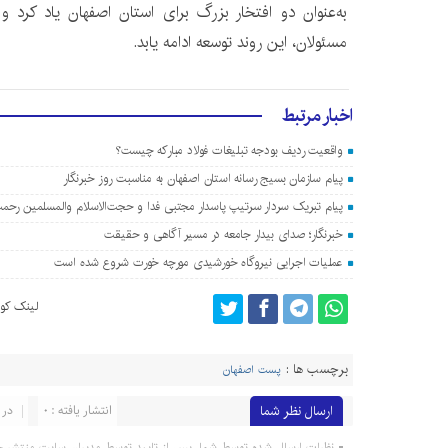
به‌عنوان دو افتخار بزرگ برای استان اصفهان یاد کرد و 
مسئولان، این روند توسعه ادامه یابد.
اخبار مرتبط
واقعیت ردیف بودجه تبلیغات فولاد مبارکه چیست؟
پیام سازمان بسیج رسانه استان اصفهان به مناسبت روز خبرنگار
پیام تبریک سردار سرتیپ پاسدار مجتبی فدا و حجت‌الاسلام والمسلمین رحمت
خبرنگار؛ صدای بیدار جامعه در مسیر آگاهی و حقیقت
عملیات اجرایی نیروگاه خورشیدی مورچه خورت شروع شده است
لینک کوت
برچسب ها :
پست اصفهان
ارسال نظر شما
انتشار یافته : 0
در 
نظرات ارسال شده توسط شما، پس از تایید توسط مدیران سایت منتشر خ