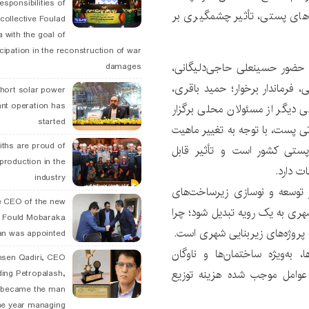
esponsibilities of
ت‌های پستی، تأثیر چشمگیری بر
collective Foulad
 with the goal of
icipation in the reconstruction of war
 حضور حسینعلی حاجی‌دلیگانی،
damages
 فرماندار برخوار؛ حمید باقری،
hort solar power
ant operation has
دیگر از مسئولان محلی برگزار
started
 پست، با توجه به تغییر ماهیت
ths are proud of
ستی کشور است و تأثیر قابل‌
 production in the
ت دارد.
industry
توسعه و نوسازی زیرساخت‌های
 CEO of the new
شهری به یک رویه تبدیل شود؛ چرا
 Fould Mobaraka
پروژه‌های زیربنایی شهری است.
an was appointed
 به‌ویژه ساختمان‌ها و ناوگان
hsen Qadiri, CEO
ز عوامل موجب شده هزینه توزیع
ding Petropalash,
, became the man
he year managing