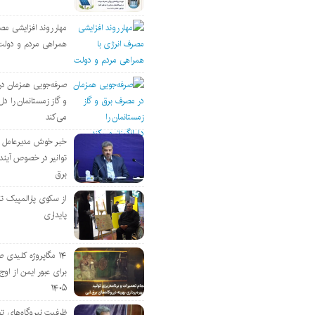
مهار روند افزایشی مص
همراهی مردم و دولت
صرفه‌جویی همزمان د
و گاز زمستانمان را دل‌
می‌کند
خبر خوش مدیرعامل
توانیر در خصوص آین
برق
از سکوی پارالمپیک ت
پایداری
۱۴ مگاپروژه‌ کلیدی
برای عبور ایمن از اوج 
۱۴۰۵
ظرفیت نیروگاه‌های تج