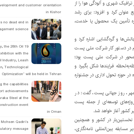
افیک شهری و آلودگی هوا را از
velopment and customer orientation
 عنوان کرد و افزود: برای رشد
in Kishor
یره تأمین یک محصول یا خدمت،
is no dead end in
agement science
ش‌ها و گره‌گشایی اشاره کرد و
May, the 28th Oil
م در دستور کار شرکت ملی پست
xhibition with the
ه‌محور در شرکت ملی پست بود؛
l Industry, Leash
‌لحظه فرایندها شکل بگیرد و
n, Technological
در حوزه تحول اداری در جشنواره
Optimization” will be held in Tehran
g the capabilities
ort achievements
ون وزیر ارتباطات همچنین با اشاره به فرارسیدن ۱۷ مهر، روز جهانی پست، گفت: در
raka Steel at the
روژه‌های توسعه‌ای از جمله پست
onstruction event
کشور آغاز خواهد شد.
in Oman
ی نخستین‌بار در کشور و همچنین
. Mohsen Qadiri’s
 مسابقه بین‌المللی نامه‌نگاری،
tulatory message