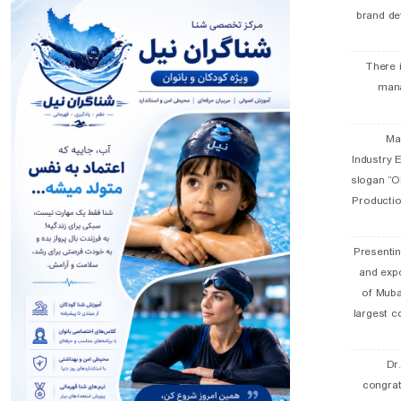
brand de
There 
man
19 
Industry E
slogan “Oi
Productio
Presentin
and exp
of Muba
largest c
Dr
congra