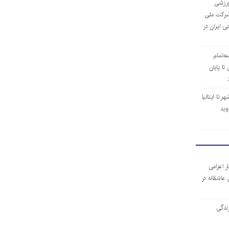
‌ورزشی
ن شرکت ملی
ی ایران در
مه‌تمام
ا پایان
 تا ایتالیا
وید
ر اعزامی
 عاشقانه در
ندگی