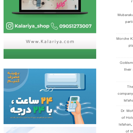
r
Mubaraka
part
Morche K
pl
Goldsmi
their
The
company
Isfah
Dr. Mo
of Hol
Isfahan
of t