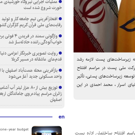
عملیات اجرایی نیروگاه خورشیدی م
خورت شروع شده است
افتخارآفرینی تیم جامعه کار و تولید 
رقابت‌های ملی قرآن کریم کارگران کشو
واژگونی سمند در فری
خواب‌آلودگی راننده حادثه‌ساز شد
روایت تصویری خبرنگار اعزامی دنیای
قدم‌های عاشقانه در مسیر کربلا
سعه زیرساخت‌های پست لازمه رشد
شرکت ملی پست در مراسم افتتاح
 توسعه زیرساخت‌های پستی، تأثیر
واحد مسکونی جدید آغاز می‌شود
یای اسرار ، محمد احمدی در این
توزیع بیش از ۸۰ هزار لیتر آب
زائران مراسم پیاده‌روی جاماندگان اربع
اصفهان
en
 one-year budget
اسم افتتاح ساختمان اداره پست