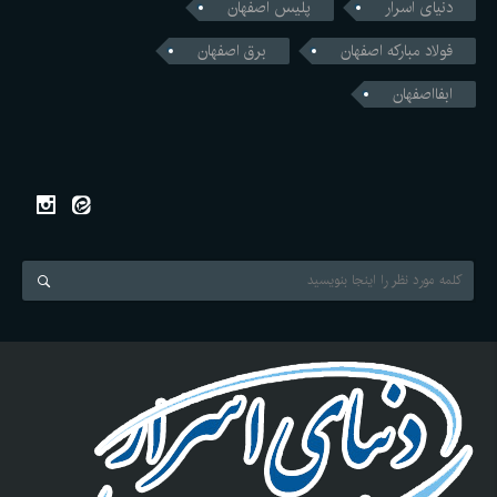
دنیای اسرار
پلیس اصفهان
فولاد مبارکه اصفهان
برق اصفهان
ابفااصفهان