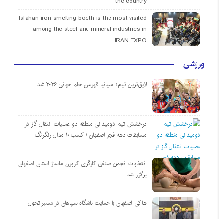
the country
Isfahan iron smelting booth is the most visited
among the steel and mineral industries in
IRAN EXPO
ورزشی
لایق‌ترین تیم؛ اسپانیا قهرمان جام جهانی ۲۰۲۶ شد
درخشش تیم دومیدانی منطقه دو عملیات انتقال گاز در
مسابقات دهه فجر اصفهان / کسب ۱۰ مدال رنگارنگ
انتخابات انجمن صنفی کارگری کاربران ماساژ استان اصفهان
برگزار شد
هاکی اصفهان با حمایت باشگاه سپاهان در مسیر تحول