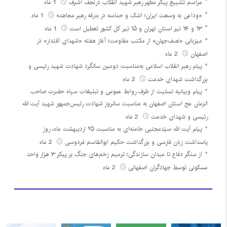
مراسم تشییع پیکر مطهر رهبر شهید انقلاب درنجف اشرف
1 ماه
«وداعی به وسعت ایران؛ اشک و حماسه در بدرقه رهبر مجاهد»
1 ماه
۱۳ و ۱۴ تیر استان تهران و ۱۵ تیر کل کشور تعطیل است
1 ماه
میزبانی «نصف‌جهان» از مکتب مقاومت؛ آغاز هفته «شهدای اقتدار» در
اصفهان
2 ماه
پیام رهبر انقلاب اسلامی به‌مناسبت دومین سالگرد شهادت شهید رئیسی و
بزرگداشت شهدای خدمت
2 ماه
پیام وبیانیه تسلیت از طرف روابط عمومی و تبلیغات سپاه حضرت صاحب
الزمان عج استان اصفهان به مناسبت سالروز شهادت رئیس‌جمهور شهید آیت الله
رئیسی و شهدای خدمت
2 ماه
پیام آیت الله سیّدمجتبی خامنه‌ای به مناسبت ۲۵ اردیبهشت ماه، روز
پاسداشت زبان فارسی و بزرگداشت حکیم ابوالقاسم فردوسی
2 ماه
از سنگر دفاع تا میدان سازندگی؛ ترمیم زخم‌های جنگ بر پیکر ۳ هزار واحد
مسکونی توسط جهادگران اصفهانی
2 ماه