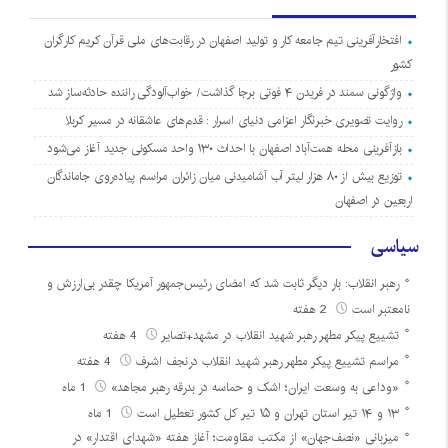
افتخارآفرینی تیم جامعه کار و تولید اصفهان در رقابت‌های ملی قرآن کریم کارگران
کشور
واژگونی سمند در فریدن ۴ فوتی برجا گذاشت/ خواب‌آلودگی راننده حادثه‌ساز شد
روایت تصویری خبرنگار اعزامی دنیای اسرار : قدم‌های عاشقانه در مسیر کربلا
بازآفرینی محله همت‌آباد اصفهان با احداث ۱۳۰ واحد مسکونی جدید آغاز می‌شود
توزیع بیش از ۸۰ هزار لیتر آب آشامیدنی میان زائران مراسم پیاده‌روی جاماندگان
اربعین در اصفهان
سیاسی
رهبر انقلاب: بار دیگر ثابت شد که امضای رئیس‌جمهور آمریکا چقدر بی‌ارزش و
نامعتبر است
2 هفته
تشییع پیکر مطهر رهبر شهید انقلاب در مشهد+تصایر
4 هفته
مراسم تشییع پیکر مطهر رهبر شهید انقلاب درنجف اشرف
4 هفته
«وداعی به وسعت ایران؛ اشک و حماسه در بدرقه رهبر مجاهد»
1 ماه
۱۳ و ۱۴ تیر استان تهران و ۱۵ تیر کل کشور تعطیل است
1 ماه
میزبانی «نصف‌جهان» از مکتب مقاومت؛ آغاز هفته «شهدای اقتدار» در