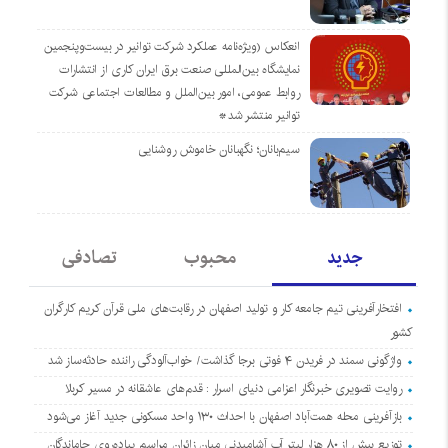
انعکاس (ویژه‌نامه عملکرد شرکت توانیر در بیست‌وپنجمین
نمایشگاه بین‌المللی صنعت برق ایران کاری از انتشارات
روابط عمومی، امور بین‌الملل و مطالعات اجتماعی شرکت
توانیر منتشر شد*
سیم‌بانان؛ نگهبانان خاموش روشنایی
جدید
محبوب
تصادفی
افتخارآفرینی تیم جامعه کار و تولید اصفهان در رقابت‌های ملی قرآن کریم کارگران
کشور
واژگونی سمند در فریدن ۴ فوتی برجا گذاشت/ خواب‌آلودگی راننده حادثه‌ساز شد
روایت تصویری خبرنگار اعزامی دنیای اسرار : قدم‌های عاشقانه در مسیر کربلا
بازآفرینی محله همت‌آباد اصفهان با احداث ۱۳۰ واحد مسکونی جدید آغاز می‌شود
توزیع بیش از ۸۰ هزار لیتر آب آشامیدنی میان زائران مراسم پیاده‌روی جاماندگان