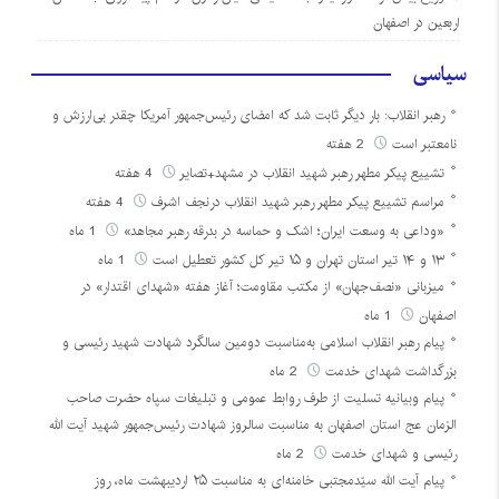
اربعین در اصفهان
سیاسی
رهبر انقلاب: بار دیگر ثابت شد که امضای رئیس‌جمهور آمریکا چقدر بی‌ارزش و
نامعتبر است
2 هفته
تشییع پیکر مطهر رهبر شهید انقلاب در مشهد+تصایر
4 هفته
مراسم تشییع پیکر مطهر رهبر شهید انقلاب درنجف اشرف
4 هفته
«وداعی به وسعت ایران؛ اشک و حماسه در بدرقه رهبر مجاهد»
1 ماه
۱۳ و ۱۴ تیر استان تهران و ۱۵ تیر کل کشور تعطیل است
1 ماه
میزبانی «نصف‌جهان» از مکتب مقاومت؛ آغاز هفته «شهدای اقتدار» در
اصفهان
1 ماه
پیام رهبر انقلاب اسلامی به‌مناسبت دومین سالگرد شهادت شهید رئیسی و
بزرگداشت شهدای خدمت
2 ماه
پیام وبیانیه تسلیت از طرف روابط عمومی و تبلیغات سپاه حضرت صاحب
الزمان عج استان اصفهان به مناسبت سالروز شهادت رئیس‌جمهور شهید آیت الله
رئیسی و شهدای خدمت
2 ماه
پیام آیت الله سیّدمجتبی خامنه‌ای به مناسبت ۲۵ اردیبهشت ماه، روز