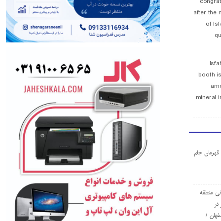
congra
after the 
of Is
qu
Isfa
booth is
amo
mineral i
ا قهرمان جام
ی منطقه
در
فهان /