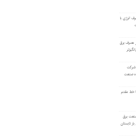
رف انرژی با
ر مصرف برق
انگیزتر
 شرکت
ده صنعت
ا خط مقدم
 صنعت برق
بار تابستان