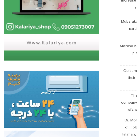
Increase
r
Mubaraka
part
Morche K
pl
Goldsmi
their
The
company
Isfah
Dr. Mo
of Hol
Isfahan