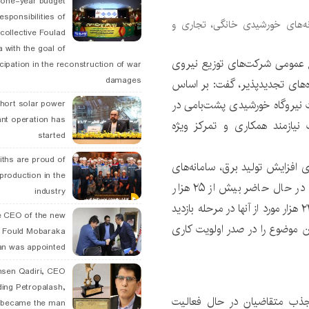
 one-year budget
esponsibilities of
انه‌های خورشیدی خانگی، تجاری و
collective Foulad
 with the goal of
مومی شرکت‌های توزیع نیروی
icipation in the reconstruction of war
damages
اه‌های تجدیدپذیر، گفت: بر اساس
ات نیروگاه خورشیدی پشت‌بامی در
hort solar power
ant operation has
ازمند همکاری و تمرکز ویژه
started
ths are proud of
ی افزایش تولید برق، سامانه‌های
 production in the
کوچک مقیاس خورشیدی پشت‌بامی است، اظهار داشت: در حال حاضر بیش از ۲۵ هزار
industry
درخواست احداث نیروگاه خورشیدی ثبت شده که بیش از ۲۲ هزار مورد از آنها در مرحله بازدید
 CEO of the new
ین موضوع را در صدر اولویت کاری
 Fould Mobaraka
an was appointed
hsen Qadiri, CEO
ding Petropalash,
جذب متقاضیان در حال فعالیت
, became the man