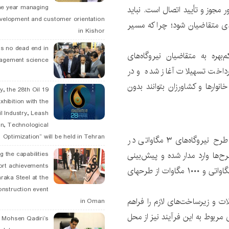
he year managing
مجوز و تأیید اتصال است. نباید
velopment and customer orientation
ی متقاضیان شود؛ چرا که مسیر
in Kishor
is no dead end in
بهره به متقاضیان نیروگاه‌های
agement science
رداخت تسهیلات آغاز شده و در
نوارها و کشاورزان بتوانند بدون
May, the 28th Oil
xhibition with the
l Industry, Leash
n, Technological
Optimization” will be held in Tehran
معاون هماهنگی توزیع توانیر در ادامه با اشاره به اجرای طرح نیروگاه‌های ۳ مگاواتی در
حدود ۳۰۰ مگاوات از این طرح‌ها وارد مدار شده و پیش‌بینی
g the capabilities
ort achievements
می‌شود تا پایان سال، ۱۵۰۰ مگاوات دیگر از پروژه‌های سه‌مگاواتی و ۱۰۰۰ مگاوات از طرحهای
raka Steel at the
onstruction event
ت و زیرساخت‌های لازم را فراهم
in Oman
 مربوط به این فرآیند نیز از محل
. Mohsen Qadiri’s