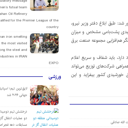
tulatory message
men’s futsal team
fahan Oil Refinery
alified for the Premier League of the
شد: طبق ابلاغ دفتر وزیر نیرو،
country
رشیدی پشت‌بامی مشخص و میزان
han iron smelting
نگر هم‌افزایی مجموعه صنعت برق
 the most visited
ng the steel and
د دارد، باید شفاف و سریع اعلام
ndustries in IRAN
EXPO
مراهی شرکت‌های توزیع می‌تواند
یت تولید برق خورشیدی کشور بیفزاید و این
ورزشی
لایق‌ترین تیم؛ اسپانی
جهانی ۲۰۲۶ شد
درخشش تیم دومیدان
دو عملیات انتقال گاز 
 الله صادقی
مسابقات دهه فجر اص