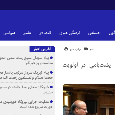
گهی
اجتماعی
فرهنگی هنری
اقتصادی
علمی
سیاسی
آخرین اخبار
0 نظر
چاپ خبر
پیام سازمان بسیج رسانه استان اصفها
مناسبت روز خبرنگار
 پشت‌بامی در اولویت
پیام تبریک سردار سرتیپ پاسدار مج
حجت‌الاسلام والمسلمین رحمت الله ص
خبرنگار؛ صدای بیدار جامعه در مسیر
حقیقت
عملیات اجرایی نیروگاه خورشیدی م
خورت شروع شده است