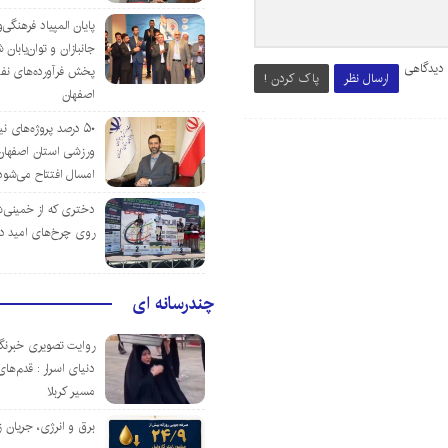
پایان المپیاد فرهنگی
جانبازان و توان‌یابا
 دیدگاهی
پخش فرآورده‌های نفت
ارسال نظر
پاک کردن !
اصفهان
۵۰ درصد پروژه‌های نی
ورزشی استان اصفهان ت
امسال افتتاح می‌شود
دختری که از خمینی‌شهر
روی چرخ‌های امید د
چندرسانه ای
روایت تصویری خبرنگا
دنیای اسرار : قدم‌های
مسیر کربلا
برق و انرژی، جریان ز