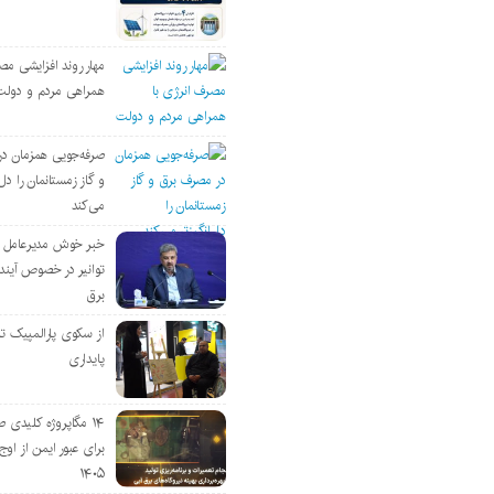
مهار روند افزایشی مص
همراهی مردم و دولت
صرفه‌جویی همزمان د
و گاز زمستانمان را دل‌
می‌کند
خبر خوش مدیرعامل
توانیر در خصوص آین
برق
از سکوی پارالمپیک ت
پایداری
۱۴ مگاپروژه‌ کلیدی
برای عبور ایمن از اوج 
۱۴۰۵