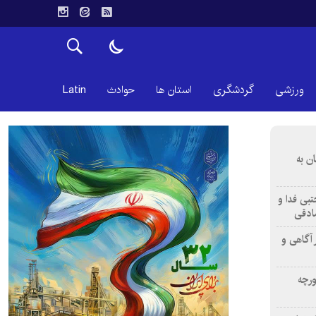
ورزشی
گردشگری
استان ها
حوادث
Latin
ن به
تبی فدا و
ادقی
 آگاهی و
ورچه