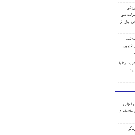
‌ورزشی
ن شرکت ملی
ی ایران در
مه‌تمام
ا پایان
 تا ایتالیا
وید
ر اعزامی
 عاشقانه در
ندگی