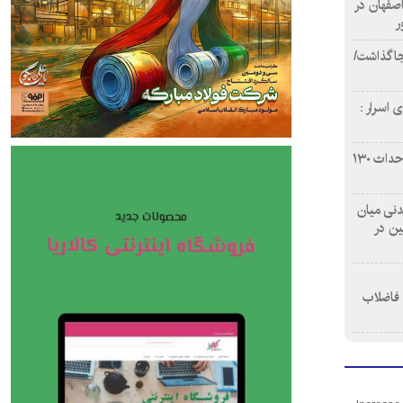
اصفهان در
ر
دن ۴ فوتی برجا گذاشت/
 اسرار :
بازآفرینی محله همت‌آباد اصفهان با احداث ۱۳۰
 آشامیدنی میان
ین در
 فاضلاب