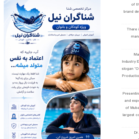
of t
brand de
There 
man
19 
Industry E
slogan “Oi
Productio
Presentin
and exp
of Muba
largest c
Dr