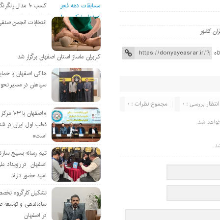
کسب ۱۰ مدال رنگارنگ
انتخابات انجمن صنفی
ران کشور
اه
کاربران ماساژ استان اصفهان برگزار شد
هاکی اصفهان با حمای
سپاهان در مسیر تحو
انتظار بررسی : 0
مجموع نظرات : 0
«اصفهان با 
واهد شد.
قطب اول ایران در شن
است»
د.
تیم رسانه بسیج سازن
اصفهان در رویداد مل
امید حضور دارند
تشکیل کارگروه تخصص
ساماندهی و توسعه ص
در اصفهان