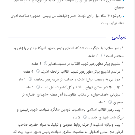
هدف‌گذاری 178 هزار میلیارد ریالی سرمایه‌گذاری جدید در طرح‌های آب و فاضلاب
اصفهان
رد رشوه ۴ سکه بهار آزادی توسط افسر وظیفه‌شناس پلیس اصفهان/ سلامت اداری
معامله‌پذیر نیست
سیاسی
رهبر انقلاب: بار دیگر ثابت شد که امضای رئیس‌جمهور آمریکا چقدر بی‌ارزش و
نامعتبر است
2 هفته
تشییع پیکر مطهر رهبر شهید انقلاب در مشهد+تصایر
3 هفته
مراسم تشییع پیکر مطهر رهبر شهید انقلاب درنجف اشرف
4 هفته
«وداعی به وسعت ایران؛ اشک و حماسه در بدرقه رهبر مجاهد»
1 ماه
۱۳ و ۱۴ تیر استان تهران و ۱۵ تیر کل کشور تعطیل است
1 ماه
میزبانی «نصف‌جهان» از مکتب مقاومت؛ آغاز هفته «شهدای اقتدار» در
اصفهان
1 ماه
پیام رهبر انقلاب اسلامی به‌مناسبت دومین سالگرد شهادت شهید رئیسی و
بزرگداشت شهدای خدمت
2 ماه
پیام وبیانیه تسلیت از طرف روابط عمومی و تبلیغات سپاه حضرت صاحب
الزمان عج استان اصفهان به مناسبت سالروز شهادت رئیس‌جمهور شهید آیت الله