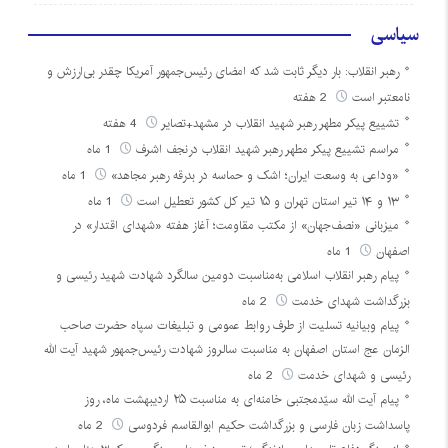
سیاسی
رهبر انقلاب: بار دیگر ثابت شد که امضای رئیس‌جمهور آمریکا چقدر بی‌ارزش و
نامعتبر است
2 هفته
تشییع پیکر مطهر رهبر شهید انقلاب در مشهد+تصایر
4 هفته
مراسم تشییع پیکر مطهر رهبر شهید انقلاب درنجف اشرف
1 ماه
«وداعی به وسعت ایران؛ اشک و حماسه در بدرقه رهبر مجاهد»
1 ماه
۱۳ و ۱۴ تیر استان تهران و ۱۵ تیر کل کشور تعطیل است
1 ماه
میزبانی «نصف‌جهان» از مکتب مقاومت؛ آغاز هفته «شهدای اقتدار» در
اصفهان
1 ماه
پیام رهبر انقلاب اسلامی به‌مناسبت دومین سالگرد شهادت شهید رئیسی و
بزرگداشت شهدای خدمت
2 ماه
پیام وبیانیه تسلیت از طرف روابط عمومی و تبلیغات سپاه حضرت صاحب
الزمان عج استان اصفهان به مناسبت سالروز شهادت رئیس‌جمهور شهید آیت الله
رئیسی و شهدای خدمت
2 ماه
پیام آیت الله سیّدمجتبی خامنه‌ای به مناسبت ۲۵ اردیبهشت ماه، روز
پاسداشت زبان فارسی و بزرگداشت حکیم ابوالقاسم فردوسی
2 ماه