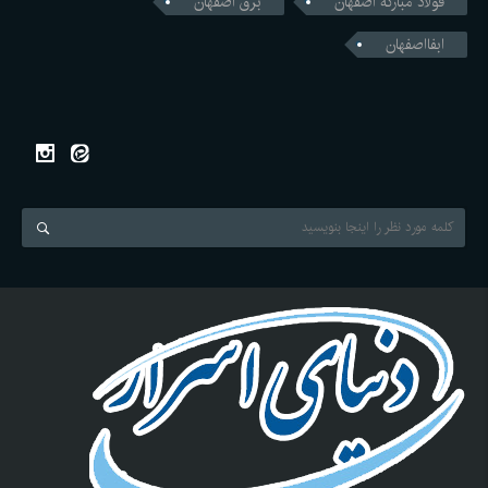
فولاد مبارکه اصفهان
برق اصفهان
ابفااصفهان