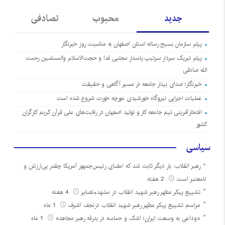
جدید
محبوب
تصادفی
پیام سازمان بسیج رسانه استان اصفهان به مناسبت روز خبرنگار
پیام تبریک سردار سرتیپ پاسدار مجتبی فدا و حجت‌الاسلام والمسلمین رحمت
الله صادقی
خبرنگار؛ صدای بیدار جامعه در مسیر آگاهی و حقیقت
عملیات اجرایی نیروگاه خورشیدی مورچه خورت شروع شده است
افتخارآفرینی تیم جامعه کار و تولید اصفهان در رقابت‌های ملی قرآن کریم کارگران
کشور
سیاسی
رهبر انقلاب: بار دیگر ثابت شد که امضای رئیس‌جمهور آمریکا چقدر بی‌ارزش و
نامعتبر است
2 هفته
تشییع پیکر مطهر رهبر شهید انقلاب در مشهد+تصایر
4 هفته
مراسم تشییع پیکر مطهر رهبر شهید انقلاب درنجف اشرف
1 ماه
«وداعی به وسعت ایران؛ اشک و حماسه در بدرقه رهبر مجاهد»
1 ماه