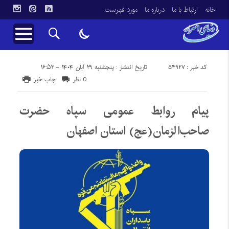
خانه
ارتباط با ما
درباره ما
مورد فهرست
کد خبر : 54927
تاریخ انتشار : پنجشنبه ۲۹ آبان ۱۴۰۴ - ۱۶:۵۲
0 نظر
چاپ خبر
پیام روابط عمومی سپاه حضرت
صاحب‌الزمان‌(عج) استان اصفهان