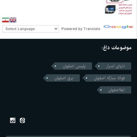
Powered by
Translate
موضوعات داغ:
دنیای اسرار
پلیس اصفهان
فولاد مبارکه اصفهان
برق اصفهان
ابفااصفهان