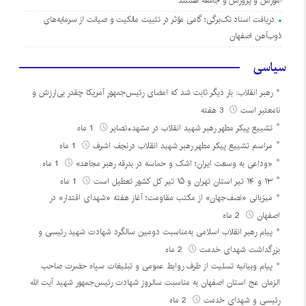
آموزش و پرورش و جامعه هستند
دریافت اسناد تک‌برگی؛ گامی مؤثر در تثبیت مالکیت و صیانت از سرمایه‌های
ذوب‌آهن اصفهان
سیاسی
رهبر انقلاب: بار دیگر ثابت شد که امضای رئیس‌جمهور آمریکا چقدر بی‌ارزش و
نامعتبر است
3 هفته
تشییع پیکر مطهر رهبر شهید انقلاب در مشهد+تصایر
1 ماه
مراسم تشییع پیکر مطهر رهبر شهید انقلاب درنجف اشرف
1 ماه
«وداعی به وسعت ایران؛ اشک و حماسه در بدرقه رهبر مجاهد»
1 ماه
۱۳ و ۱۴ تیر استان تهران و ۱۵ تیر کل کشور تعطیل است
1 ماه
میزبانی «نصف‌جهان» از مکتب مقاومت؛ آغاز هفته «شهدای اقتدار» در
اصفهان
2 ماه
پیام رهبر انقلاب اسلامی به‌مناسبت دومین سالگرد شهادت شهید رئیسی و
بزرگداشت شهدای خدمت
2 ماه
پیام وبیانیه تسلیت از طرف روابط عمومی و تبلیغات سپاه حضرت صاحب
الزمان عج استان اصفهان به مناسبت سالروز شهادت رئیس‌جمهور شهید آیت الله
رئیسی و شهدای خدمت
2 ماه