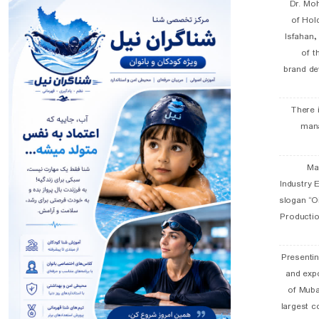
Dr. Mo
of Hol
Isfahan
of t
brand de
There 
man
19 
Industry E
slogan “Oi
Productio
Presentin
and exp
of Muba
largest c