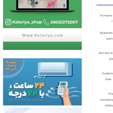
Increase
r
Mubaraka
part
Morche K
pl
Goldsmi
their
The
company
Isfah