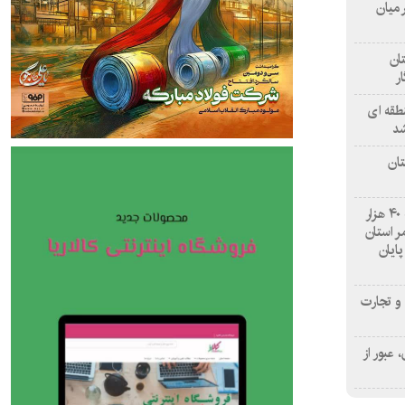
 میان
ان
طقه ای
شد
تان
درمانگاه «نبأ» نجف با ارائه نزدیک به ۴۰ هزار
 استان
پایان
و تجارت
عبور از