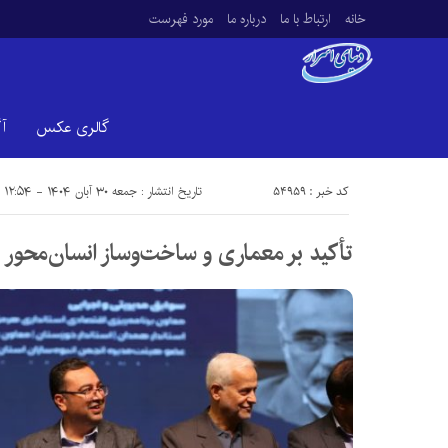
خانه
ارتباط با ما
درباره ما
مورد فهرست
گالری عکس
آ
کد خبر : 54959
تاریخ انتشار : جمعه ۳۰ آبان ۱۴۰۴ - ۱۲:۵۴
تأکید بر معماری و ساخت‌وساز انسان‌محور