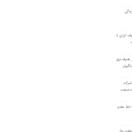
ندگی
رف انرژی با
ر مصرف برق
انگیزتر
 شرکت
ده صنعت
ا خط مقدم
 صنعت برق