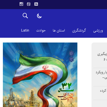
ورزشی
گردشگری
استان ها
حوادث
Latin
 پیگیری
 و
ا رویکرد
نی-
اب کرده