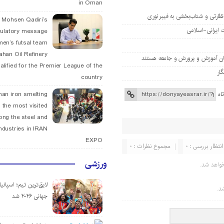
in Oman
نظارتی و شتاب‌بخشی به فیبر نوری
. Mohsen Qadiri’s
tulatory message
men’s futsal team
fahan Oil Refinery
یان آموزش و پرورش و جامعه هستند
alified for the Premier League of the
country
اه
han iron smelting
 the most visited
ng the steel and
ndustries in IRAN
EXPO
انتظار بررسی : 0
مجموع نظرات : 0
ورزشی
واهد شد.
لایق‌ترین تیم؛ اسپانی
د.
جهانی ۲۰۲۶ شد