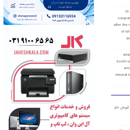
Dr
congra
after the 
of Is
qu
Isfa
booth is
amo
mineral i
ا قهرمان جام