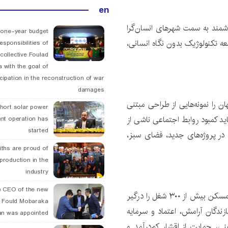
en
وشمند به سمت شهرهای انسان‌گرا
 one-year budget
ه تکنولوژیک بدون نگاه انسانی،
esponsibilities of
collective Foulad
 with the goal of
icipation in the reconstruction of war
damages
ن را نمونه‌هایی از طراحی مبتنی
hort solar power
ید کمبود روابط اجتماعی ناشی از
ant operation has
started
ست در پروژه‌های جدید، فضای سبز،
ths are proud of
 production in the
industry
 CEO of the new
در ادامه این اجلاس، استاندار اصفهان با بیان اینکه صنعت مسکن بیش از ۳۰۰ شغل را درگیر
 Fould Mobaraka
ازندگان آرامش، اعتماد و سرمایه
an was appointed
ی، حمایت از اقشار کم‌درآمد و