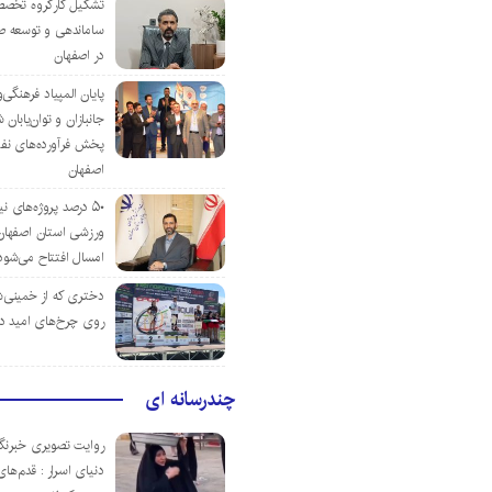
تشکیل کارگروه تخصص
ساماندهی و توسعه ص
در اصفهان
پایان المپیاد فرهنگی
جانبازان و توان‌یابا
پخش فرآورده‌های نفت
اصفهان
۵۰ درصد پروژه‌های نی
ورزشی استان اصفهان ت
امسال افتتاح می‌شود
دختری که از خمینی‌شهر
روی چرخ‌های امید د
چندرسانه ای
روایت تصویری خبرنگا
دنیای اسرار : قدم‌های