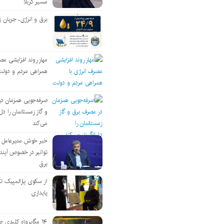
مسیر کربلا
برق و انرژی، جریان ز
مهار روند افزایشی مص
همراهی مردم و دولت
صرفه‌جویی همزمان د
و گاز زمستانمان را دل‌
می‌کند
خبر خوش مدیرعامل
توانیر در خصوص آین
برق
از سکوی پارالمپیک ت
پایداری
۱۴ مگاپروژه‌ کلیدی