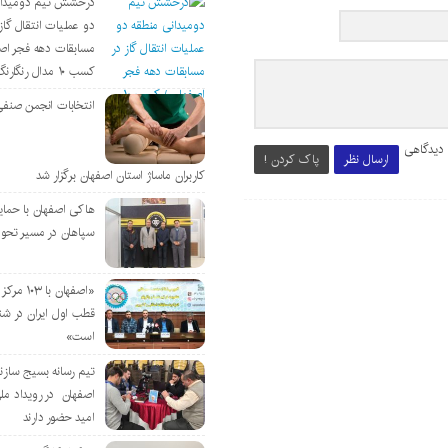
درخشش تیم دومیدان
دو عملیات انتقال گاز 
مسابقات دهه فجر اص
کسب ۱۰ مدال رنگارنگ
انتخابات انجمن صنفی
 دیدگاهی
ارسال نظر
پاک کردن !
کاربران ماساژ استان اصفهان برگزار شد
هاکی اصفهان با حمای
سپاهان در مسیر تحو
«اصفهان با 
قطب اول ایران در شن
است»
تیم رسانه بسیج سازن
اصفهان در رویداد مل
امید حضور دارند