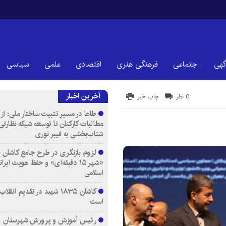
گهی
اجتماعی
فرهنگی هنری
اقتصادی
علمی
سیاسی
آخرین اخبار
0 نظر
چاپ خبر
طاها در مسیر تثبیت ساختار ملی؛ از
مطالبات کارکنان تا توسعه شبکه نظارتی
شتاب‌بخشی به فیبر نوری
لزوم بازنگری در طرح جامع کاشان ب
«شهر ۱۵ دقیقه‌ای» و حفظ هویت ایرا
اسلامی
کاشان ۱۸۳۵ شهید در تقدیم انقل
است
رئیس آموزش و پرورش شهرستان