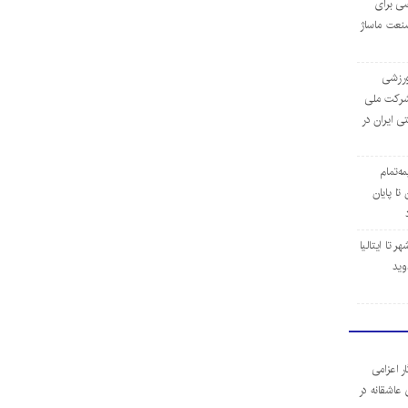
ی برای
نعت ماساژ
‌ورزشی
ن شرکت ملی
ی ایران در
مه‌تمام
ا پایان
 تا ایتالیا
وید
ر اعزامی
 عاشقانه در