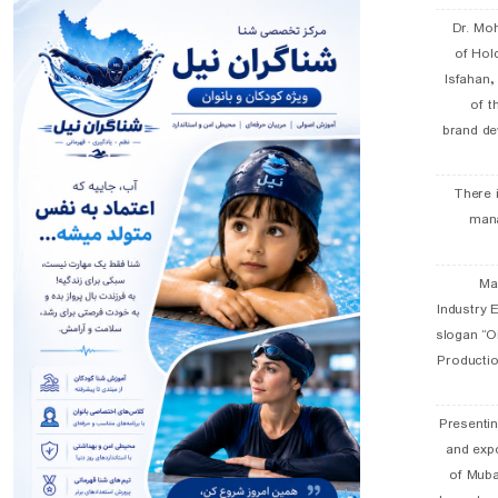
Dr. Mo
of Hol
Isfahan
of t
brand de
There 
man
19 
Industry E
slogan “Oi
Productio
Presentin
and exp
of Muba