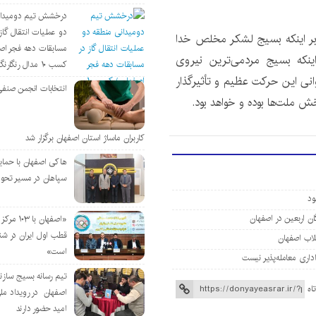
درخشش تیم دومیدان
دو عملیات انتقال گاز 
نی بر اینکه بسیج لشکر مخلص خدا
مسابقات دهه فجر اص
ینکه بسیج مردمی‌ترین نیروی
کسب ۱۰ مدال رنگارنگ
نی این حرکت عظیم و تأثیرگذار
انتخابات انجمن صنفی
بخش ملت‌ها بوده و خواهد بود.
کاربران ماساژ استان اصفهان برگزار شد
هاکی اصفهان با حمای
سپاهان در مسیر تحو
«اصفهان با 
قطب اول ایران در شن
است»
تیم رسانه بسیج سازن
اه
اصفهان در رویداد مل
امید حضور دارند