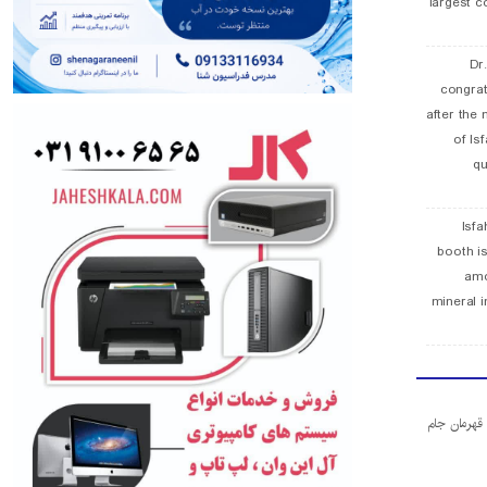
largest c
Dr
congra
after the 
of Is
qu
Isfa
booth is
amo
mineral i
ا قهرمان جام