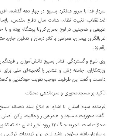
سردار فدا با مرور عملکرد بسیج در چهار دهه گذشته، افزو
ضدانقلاب، تثبیت نظام، هشت سال دفاع مقدس، بازسازی
طبیعی و همچنین در اوج بحران کرونا پیشگام بوده و با حض
غربالگری بیماران، همراهی با کادر درمان و تدفین جان‌باختگا
رقم زد.
وی تنوع و گستردگی اقشار بسیج دانش‌آموزان و فرهنگیان
ورزشکاران، جامعه زنان و عشایر را گنجینه‌ای ملی برا
دانست و گفت این ظرفیت موجب تقویت خودکفایی و کاه
تأکید بر مسجدمحوری و سازماندهی محلات
فرمانده سپاه استان با اشاره به ابلاغ سند ده‌ساله بسیج 
گفت:محوریت مسجد و همراهی روحانیت، رکن اصلی ا
محلات است. تجربه جنگ ۱۲ روزه اخیر نشا
و سازمان‌یافته برخوردار باشد تا در برابر تهدیدات ترکیبی