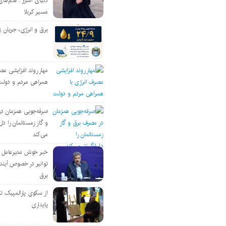
دنیای اسرار : قدم‌های
مسیر کربلا
برق و انرژی، جریان ز
مهار روند افزایشی مص
همراهی مردم و دولت
صرفه‌جویی همزمان د
و گاز زمستانمان را دل‌
می‌کند
خبر خوش مدیرعامل
توانیر در خصوص آین
برق
از سکوی پارالمپیک ت
پایداری