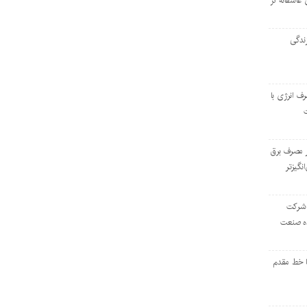
 عاشقانه در
ندگی
رف انرژی با
ر مصرف برق
انگیزتر
 شرکت
ده صنعت
ا خط مقدم