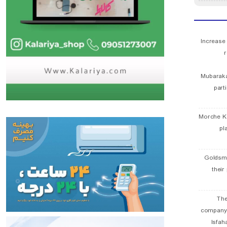
Increase
r
Mubaraka
part
Morche K
pl
Goldsmi
their
The
company
Isfah