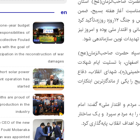
 حضرت صاحب‌الزمان(عج) استان
 مناسبت آغاز هفته بسیج، ضمن
en
گرامیداشت مقام شامخ شهدای انقلاب اسلامی،دفاع مقدس و جنگ ۱۲روزه روززه،تأکید کرد
 one-year budget
 و اقتدار ملی بوده و امروز نیز
esponsibilities of
تهدیدات نوین سازماندهی شود.
collective Foulad
 with the goal of
ه سپاه حضرت صاحب‌الزمان(عج)
icipation in the reconstruction of war
 اصفهان، با تسلیت ایام شهادت
damages
ینی(ره)، شهدای انقلاب، دفاع
hort solar power
ant operation has
اصفهان، بسیج را یکی از ماندگارترین ابتکارات
started
ths are proud of
مردم و اقتدار ملی» گفت: امام
 production in the
industry
را به مردم سپرد و یک ساختار
د اهداف انقلاب پایه‌گذاری کرد.
 CEO of the new
 Fould Mobaraka
an was appointed