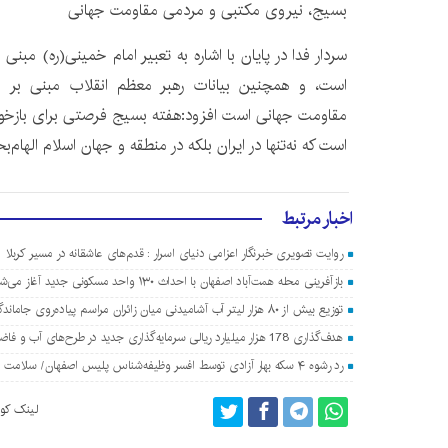
بسیج، نیروی مکتبی و مردمی مقاومت جهانی
سردار فدا در پایان با اشاره به تعبیر امام خمینی(ره) مب
است، و همچنین بیانات رهبر معظم انقلاب مبنی بر ا
مقاومت جهانی است افزود:هفته بسیج فرصتی برای بازخوا
است که نه‌تنها در ایران بلکه در منطقه و جهان اسلام الهام‌
اخبار مرتبط
روایت تصویری خبرنگار اعزامی دنیای اسرار : قدم‌های عاشقانه در مسیر کربلا
بازآفرینی محله همت‌آباد اصفهان با احداث ۱۳۰ واحد مسکونی جدید آغاز می‌شود
توزیع بیش از ۸۰ هزار لیتر آب آشامیدنی میان زائران مراسم پیاده‌روی جاماندگان اربعین در اصفهان
هدف‌گذاری 178 هزار میلیارد ریالی سرمایه‌گذاری جدید در طرح‌های آب و فاضلاب اصفهان
رد رشوه ۴ سکه بهار آزادی توسط افسر وظیفه‌شناس پلیس اصفهان/ سلامت اداری معامله‌پذیر نیست
لینک کوت