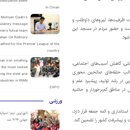
onstruction event
in Oman
. Mohsen Qadiri’s
ت ظرفیت‌ها، نیروهای داوطلب و
tulatory message
ست و حضور مردم در مسجد این
men’s futsal team
شود.
fahan Oil Refinery
alified for the Premier League of the
country
han iron smelting
خلی، کاهش آسیب‌های اجتماعی،
 the most visited
قالب حلقه‌های صالحین محوری
ng the steel and
یی در رشد تولید، پیشبرد علم و
ndustries in IRAN
EXPO
ر مناطق کم‌برخوردار و حاشیه
ورزشی
استانداری و ائمه جمعه قرار دارد،
لایق‌ترین تیم؛ اسپانی
 و پیشرفت کشور را تضمین کند.
جهانی ۲۰۲۶ شد