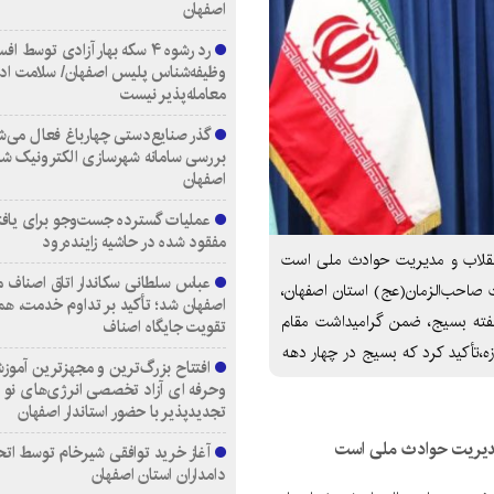
اصفهان
رد رشوه ۴ سکه بهار آزادی توسط اف
وظیفه‌شناس پلیس اصفهان/ سلامت اد
معامله‌پذیر نیست
گذر صنایع‌دستی چهارباغ فعال می‌ش
بررسی سامانه شهرسازی الکترونیک ش
اصفهان
عملیات گسترده جست‌وجو برای یاف
مفقود شده در حاشیه زاینده‌رود
 انقلاب و مدیریت حوادث ملی است
عباس سلطانی سکاندار اتاق اصناف م
 صاحب‌الزمان(عج) استان اصفهان،
اصفهان شد؛ تأکید بر تداوم خدمت، هم
هفته بسیج، ضمن گرامیداشت مقام
تقویت جایگاه اصناف
افتتاح بزرگ‌ترین و مجهزترین آموزش
وحرفه ای آزاد تخصصی انرژی‌های نو 
تجدیدپذیر با حضور استاندار اصفهان
 مدیریت حوادث ملی است
آغاز خرید توافقی شیرخام توسط اتح
دامداران استان اصفهان