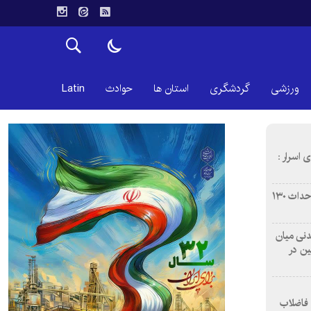
ورزشی
گردشگری
استان ها
حوادث
Latin
 اسرار :
بازآفرینی محله همت‌آباد اصفهان با احداث ۱۳۰
 آشامیدنی میان
ین در
 فاضلاب