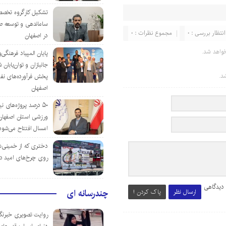
تشکیل کارگروه تخصص
ساماندهی و توسعه ص
انتظار بررسی : 0
مجموع نظرات : 0
در اصفهان
واهد شد.
پایان المپیاد فرهنگی
جانبازان و توان‌یابا
د.
پخش فرآورده‌های نفت
اصفهان
۵۰ درصد پروژه‌های نی
ورزشی استان اصفهان ت
امسال افتتاح می‌شود
دختری که از خمینی‌شهر
روی چرخ‌های امید د
 دیدگاهی
چندرسانه ای
ارسال نظر
پاک کردن !
روایت تصویری خبرنگا