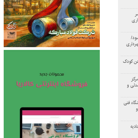
سر
اری
ود/
هرداری
تن کودک
رکز
دلی و
گاه فنی
و
ادیه