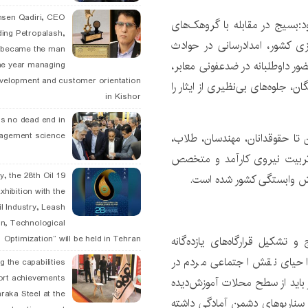
hsen Qadiri, CEO
د:بسیج در مقابله با گروهک‌های
ding Petropalash,
 کشور، امدادرسانی در حوادث
, became the man
ور داوطلبانه در ضدعفونی معابر،
he year managing
velopment and customer orientation
ن، جلوه‌های بی‌نظیری از ایثار را
in Kishor
is no dead end in
 تا حقوقدانان، مهندسان، طلاب،
agement science
ی تربیت نیروی کارآمد و متخصص
May, the 28th Oil
ش وابستگی کشور شده است.
xhibition with the
l Industry, Leash
n, Technological
و تشکیل قرارگاه‌های یازده‌گانه
Optimization” will be held in Tehran
حیای نقش اجتماعی مردم در
g the capabilities
ort achievements
ن داد که کشور باید از سطح محلات آموزش‌دیده
raka Steel at the
 و سناریوهای دشمن آمادگی داشته