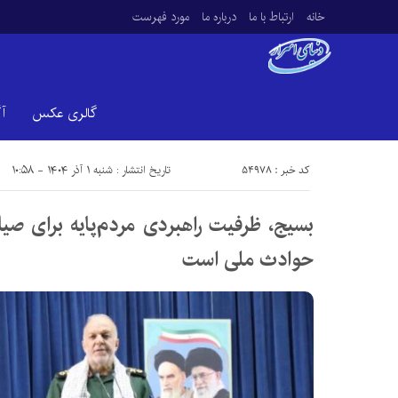
خانه
ارتباط با ما
درباره ما
مورد فهرست
گالری عکس
آ
کد خبر : 54978
تاریخ انتشار : شنبه ۱ آذر ۱۴۰۴ - ۱۰:۵۸
بسیج، ظرفیت راهبردی مردم‌پایه برای صیا
حوادث ملی است