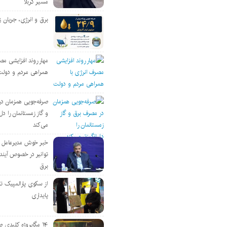
مسیر کربلا
برق و انرژی، جریان ز
مهار روند افزایشی مص
همراهی مردم و دولت
صرفه‌جویی همزمان د
و گاز زمستانمان را دل‌
می‌کند
خبر خوش مدیرعامل
توانیر در خصوص آین
برق
از سکوی پارالمپیک ت
پایداری
۱۴ مگاپروژه‌ کلیدی