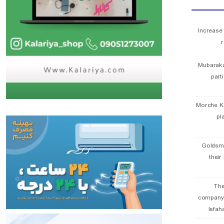
Increase
r
Mubaraka
part
Morche K
pl
Goldsmi
their
The
company
Isfah