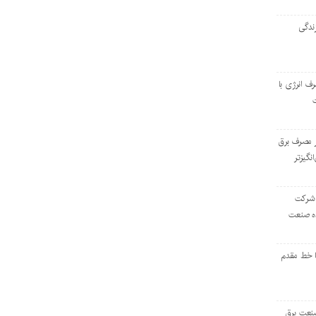
ندگی
رف انرژی با
ر مصرف برق
انگیزتر
 شرکت
ده صنعت
ا خط مقدم
 صنعت برق