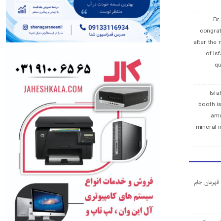
Dr
congra
after the 
of Is
qu
Isfa
booth is
amo
mineral i
ا قهرمان جام