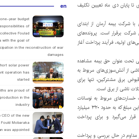
ی تا پایان دی ماه تعیین تکلیف
en
 one-year budget
با شرکت بیمه آرمان از ابتدای
esponsibilities of
 شرکت برقرار است. پرونده‌های
collective Foulad
 with the goal of
های اولیه، فرآیند پرداخت آغاز
icipation in the reconstruction of war
damages
ی تحت عنوان حق بیمه مشاهده
hort solar power
 ناشی از آتش‌سوزی‌های مربوط به
ant operation has
قبوض برق مشترکین، تنها برای
started
ات ناشی از برق است.
ths are proud of
ت خسارت‌های مربوط به نوسانات
 production in the
industry
برق است که به لوازم برقی مشترکین آسیب رسانده است. این مبلغ که به حدود ۳۲۰ میلیارد
قرار می‌گیرد و برای پرداخت
 CEO of the new
 Fould Mobaraka
an was appointed
ر مداوم در حال بررسی و پرداخت