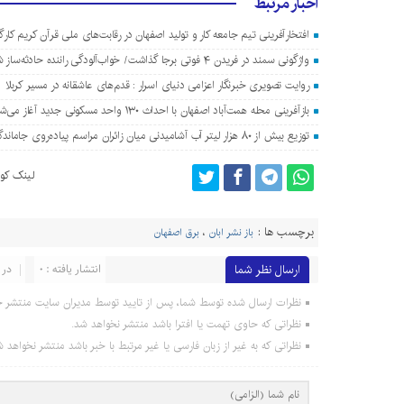
اخبار مرتبط
افتخارآفرینی تیم جامعه کار و تولید اصفهان در رقابت‌های ملی قرآن کریم کارگ
واژگونی سمند در فریدن ۴ فوتی برجا گذاشت/ خواب‌آلودگی راننده حادثه‌ساز شد
روایت تصویری خبرنگار اعزامی دنیای اسرار : قدم‌های عاشقانه در مسیر کربلا
بازآفرینی محله همت‌آباد اصفهان با احداث ۱۳۰ واحد مسکونی جدید آغاز می‌شود
توزیع بیش از ۸۰ هزار لیتر آب آشامیدنی میان زائران مراسم پیاده‌روی جاماندگان اربعین در اصفهان
لینک کوت
برچسب ها :
باز نشر ابان
،
برق اصفهان
ارسال نظر شما
انتشار یافته : 0
در 
نظرات ارسال شده توسط شما، پس از تایید توسط مدیران سایت منتشر خ
نظراتی که حاوی تهمت یا افترا باشد منتشر نخواهد شد.
نظراتی که به غیر از زبان فارسی یا غیر مرتبط با خبر باشد منتشر نخواهد ش