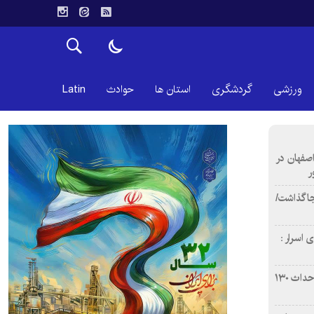
ورزشی
گردشگری
استان ها
حوادث
Latin
اصفهان در
ر
دن ۴ فوتی برجا گذاشت/
 اسرار :
بازآفرینی محله همت‌آباد اصفهان با احداث ۱۳۰