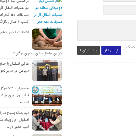
درخشش تیم دومیدان
دو عملیات انتقال گاز 
مسابقات دهه فجر اص
کسب ۱۰ مدال رنگارنگ
انتخابات انجمن صنفی
 دیدگاهی
ارسال نظر
پاک کردن !
کاربران ماساژ استان اصفهان برگزار شد
هاکی اصفهان با حمای
سپاهان در مسیر تحو
«اصفهان با 
قطب اول ایران در شن
است»
تیم رسانه بسیج سازن
اصفهان در رویداد مل
امید حضور دارند