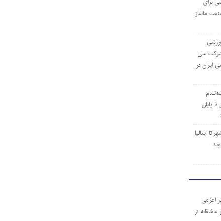
ی برای
نعت ماساژ
‌ورزشی
ن شرکت ملی
ی ایران در
مه‌تمام
ا پایان
 تا ایتالیا
وید
ر اعزامی
 عاشقانه در