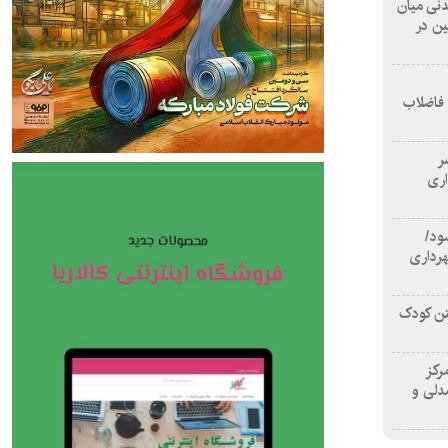
 آشامیدنی میان
ین در
 فاضلاب
سر
اری
ود/
هرداری
تن کودک
رکز
دلی و