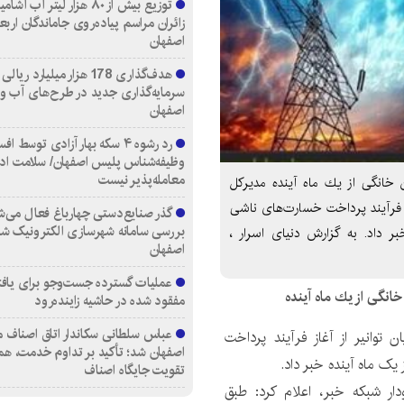
توزیع بیش از ۸۰ هزار لیتر آب
زائران مراسم پیاده‌روی جاماندگان اربع
اصفهان
هدف‌گذاری 178 هزار میلیارد ریالی
سرمایه‌گذاری جدید در طرح‌های آب و
اصفهان
رد رشوه ۴ سکه بهار آزادی توسط اف
وظیفه‌شناس پلیس اصفهان/ سلامت اد
معامله‌پذیر نیست
خانگی از یك ماه آینده مدیرکل
از فرآیند پرداخت خسارت‌های ناشی
گذر صنایع‌دستی چهارباغ فعال می‌ش
بررسی سامانه شهرسازی الکترونیک ش
ر داد. به گزارش دنیای اسرار ،
اصفهان
عملیات گسترده جست‌وجو برای یاف
انگی از یك ماه آینده
مفقود شده در حاشیه زاینده‌رود
عباس سلطانی سکاندار اتاق اصناف م
 توانیر از آغاز فرآیند پرداخت
اصفهان شد؛ تأکید بر تداوم خدمت، هم
ک ماه آینده خبر داد.
تقویت جایگاه اصناف
ودار شبکه خبر، اعلام کرد: طبق