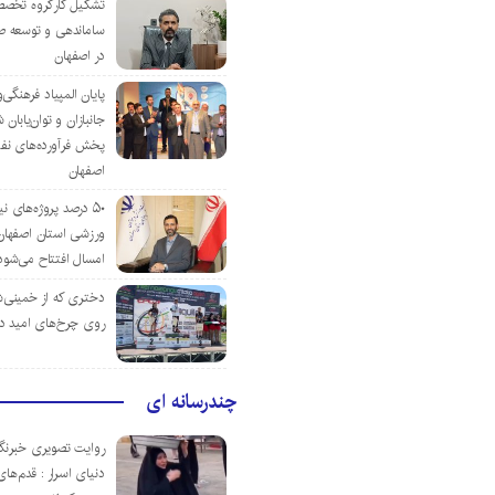
تشکیل کارگروه تخصص
ساماندهی و توسعه ص
در اصفهان
پایان المپیاد فرهنگی
جانبازان و توان‌یابا
پخش فرآورده‌های نفت
اصفهان
۵۰ درصد پروژه‌های نی
ورزشی استان اصفهان ت
امسال افتتاح می‌شود
دختری که از خمینی‌شهر
روی چرخ‌های امید د
چندرسانه ای
روایت تصویری خبرنگا
دنیای اسرار : قدم‌های