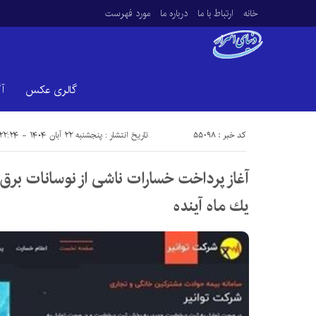
خانه
ارتباط با ما
درباره ما
مورد فهرست
گالری عکس
آ
کد خبر : 55098
تاریخ انتشار : پنجشنبه ۲۲ آبان ۱۴۰۴ - ۲۲:۲۴
آغاز پرداخت خسارات ناشی از نوسانات برق
یك ماه آینده