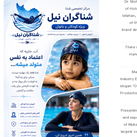
Dr. Mo
of Hol
Isfahan
of t
brand de
There 
man
19 
Industry E
slogan “Oi
Productio
Presentin
and exp
of Muba
largest c