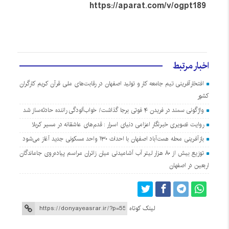
https://aparat.com/v/ogpt189
اخبار مرتبط
افتخارآفرینی تیم جامعه کار و تولید اصفهان در رقابت‌های ملی قرآن کریم کارگران
کشور
واژگونی سمند در فریدن ۴ فوتی برجا گذاشت/ خواب‌آلودگی راننده حادثه‌ساز شد
روایت تصویری خبرنگار اعزامی دنیای اسرار : قدم‌های عاشقانه در مسیر کربلا
بازآفرینی محله همت‌آباد اصفهان با احداث ۱۳۰ واحد مسکونی جدید آغاز می‌شود
توزیع بیش از ۸۰ هزار لیتر آب آشامیدنی میان زائران مراسم پیاده‌روی جاماندگان
اربعین در اصفهان
لینک کوتاه