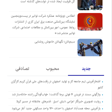
کل ظرفیت ایجاد شده در دولت‌های گذشته است
انعکاس (ویژه‌نامه عملکرد شرکت توانیر در بیست‌وپنجمین
نمایشگاه بین‌المللی صنعت برق ایران کاری از انتشارات
روابط عمومی، امور بین‌الملل و مطالعات اجتماعی شرکت
توانیر منتشر شد*
سیم‌بانان؛ نگهبانان خاموش روشنایی
جدید
محبوب
تصادفی
افتخارآفرینی تیم جامعه کار و تولید اصفهان در رقابت‌های ملی قرآن کریم کارگران
کشور
واژگونی سمند در فریدن ۴ فوتی برجا گذاشت/ خواب‌آلودگی راننده حادثه‌ساز شد
روایت تصویری خبرنگار اعزامی دنیای اسرار : قدم‌های عاشقانه در مسیر کربلا
بازآفرینی محله همت‌آباد اصفهان با احداث ۱۳۰ واحد مسکونی جدید آغاز می‌شود