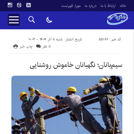
خانه
ارتباط با ما
درباره ما
مورد فهرست
کد خبر : 55186
تاریخ انتشار : شنبه ۸ آذر ۱۴۰۴ - ۱۰:۰۷
0 نظر
چاپ خبر
سیم‌بانان؛ نگهبانان خاموش روشنایی