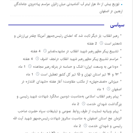
توزیع بیش از ۸۰ هزار لیتر آب آشامیدنی میان زائران مراسم پیاده‌روی جاماندگان
اربعین در اصفهان
سیاسی
رهبر انقلاب: بار دیگر ثابت شد که امضای رئیس‌جمهور آمریکا چقدر بی‌ارزش و
نامعتبر است
2 هفته
تشییع پیکر مطهر رهبر شهید انقلاب در مشهد+تصایر
4 هفته
مراسم تشییع پیکر مطهر رهبر شهید انقلاب درنجف اشرف
4 هفته
«وداعی به وسعت ایران؛ اشک و حماسه در بدرقه رهبر مجاهد»
1 ماه
۱۳ و ۱۴ تیر استان تهران و ۱۵ تیر کل کشور تعطیل است
1 ماه
میزبانی «نصف‌جهان» از مکتب مقاومت؛ آغاز هفته «شهدای اقتدار» در
اصفهان
1 ماه
پیام رهبر انقلاب اسلامی به‌مناسبت دومین سالگرد شهادت شهید رئیسی و
بزرگداشت شهدای خدمت
2 ماه
پیام وبیانیه تسلیت از طرف روابط عمومی و تبلیغات سپاه حضرت صاحب
الزمان عج استان اصفهان به مناسبت سالروز شهادت رئیس‌جمهور شهید آیت الله
رئیسی و شهدای خدمت
2 ماه