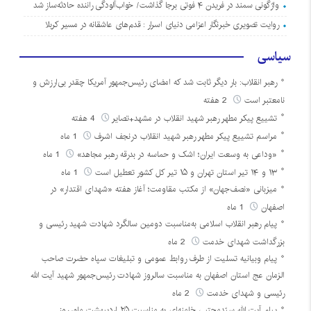
واژگونی سمند در فریدن ۴ فوتی برجا گذاشت/ خواب‌آلودگی راننده حادثه‌ساز شد
روایت تصویری خبرنگار اعزامی دنیای اسرار : قدم‌های عاشقانه در مسیر کربلا
سیاسی
رهبر انقلاب: بار دیگر ثابت شد که امضای رئیس‌جمهور آمریکا چقدر بی‌ارزش و
نامعتبر است
2 هفته
تشییع پیکر مطهر رهبر شهید انقلاب در مشهد+تصایر
4 هفته
مراسم تشییع پیکر مطهر رهبر شهید انقلاب درنجف اشرف
1 ماه
«وداعی به وسعت ایران؛ اشک و حماسه در بدرقه رهبر مجاهد»
1 ماه
۱۳ و ۱۴ تیر استان تهران و ۱۵ تیر کل کشور تعطیل است
1 ماه
میزبانی «نصف‌جهان» از مکتب مقاومت؛ آغاز هفته «شهدای اقتدار» در
اصفهان
1 ماه
پیام رهبر انقلاب اسلامی به‌مناسبت دومین سالگرد شهادت شهید رئیسی و
بزرگداشت شهدای خدمت
2 ماه
پیام وبیانیه تسلیت از طرف روابط عمومی و تبلیغات سپاه حضرت صاحب
الزمان عج استان اصفهان به مناسبت سالروز شهادت رئیس‌جمهور شهید آیت الله
رئیسی و شهدای خدمت
2 ماه
پیام آیت الله سیّدمجتبی خامنه‌ای به مناسبت ۲۵ اردیبهشت ماه، روز