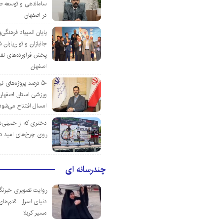
ساماندهی و توسعه ص
در اصفهان
پایان المپیاد فرهنگی
جانبازان و توان‌یابا
پخش فرآورده‌های نفت
اصفهان
۵۰ درصد پروژه‌های نی
ورزشی استان اصفهان ت
امسال افتتاح می‌شود
دختری که از خمینی‌شهر
روی چرخ‌های امید د
چندرسانه ای
روایت تصویری خبرنگا
دنیای اسرار : قدم‌های
مسیر کربلا