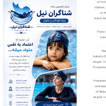
of Hol
Isfahan
of t
brand de
There 
man
19 
Industry E
slogan “Oi
Productio
Presentin
and exp
of Muba
largest c