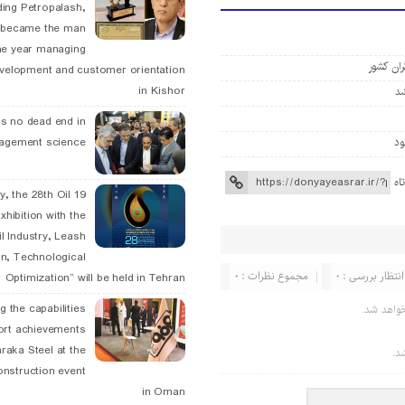
ding Petropalash,
, became the man
he year managing
ران کشور
velopment and customer orientation
in Kishor
is no dead end in
agement science
اه
May, the 28th Oil
xhibition with the
l Industry, Leash
n, Technological
انتظار بررسی : 0
مجموع نظرات : 0
Optimization” will be held in Tehran
g the capabilities
واهد شد.
ort achievements
raka Steel at the
د.
onstruction event
in Oman