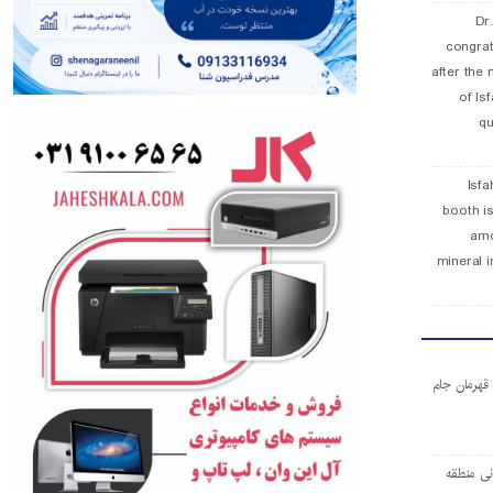
Dr
congra
after the 
of Is
qu
Isfa
booth is
amo
mineral i
ا قهرمان جام
ی منطقه