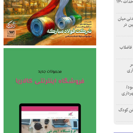
بازآفرینی محله همت‌آباد اصفهان با احداث ۱۳۰
 آشامیدنی میان
ین در
 فاضلاب
سر
اری
ود/
هرداری
تن کودک