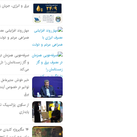
برق و انرژی، جریان ز
مهار روند افزایشی مص
همراهی مردم و دولت
صرفه‌جویی همزمان د
و گاز زمستانمان را دل‌
می‌کند
خبر خوش مدیرعامل
توانیر در خصوص آین
برق
از سکوی پارالمپیک ت
پایداری
۱۴ مگاپروژه‌ کلیدی
برای عبور ایمن از اوج 