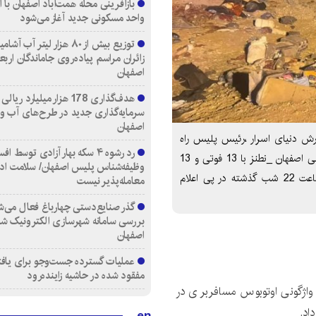
واحد مسکونی جدید آغاز می‌شود
توزیع بیش از ۸۰ هزار لیتر آب
زائران مراسم پیاده‌روی جاماندگان اربع
اصفهان
هدف‌گذاری 178 هزار میلیارد ریالی
سرمایه‌گذاری جدید در طرح‌های آب و
اصفهان
 “نطنز” به گزارش دنیای اسرار ،رئیس پلیس راه
رد رشوه ۴ سکه بهار آزادی توسط اف
استان از حادثه واژگونی اوتوبوس مسافربری در محور آزاد راهی اصفهان _نطنز با 13 فوتی و 13
وظیفه‌شناس پلیس اصفهان/ سلامت اد
مصدوم خبرداد. سرهنگ”علی مولوی” بیان داشت: حوالی ساعت 22 شب گذشته در پی اعلام
معامله‌پذیر نیست
گذر صنایع‌دستی چهارباغ فعال می‌ش
بررسی سامانه شهرسازی الکترونیک ش
اصفهان
عملیات گسترده جست‌وجو برای یاف
مفقود شده در حاشیه زاینده‌رود
 واژگونی اوتوبوس مسافربری در
en