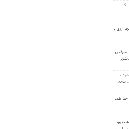
ندگی
رف انرژی با
ر مصرف برق
انگیزتر
 شرکت
ده صنعت
ا خط مقدم
 صنعت برق
بار تابستان