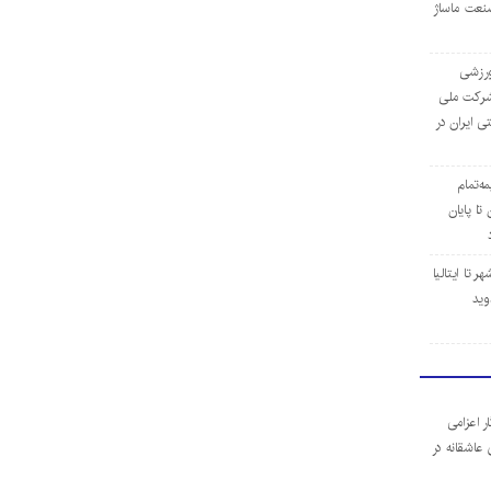
نعت ماساژ
‌ورزشی
ن شرکت ملی
ی ایران در
مه‌تمام
ا پایان
 تا ایتالیا
وید
ر اعزامی
 عاشقانه در