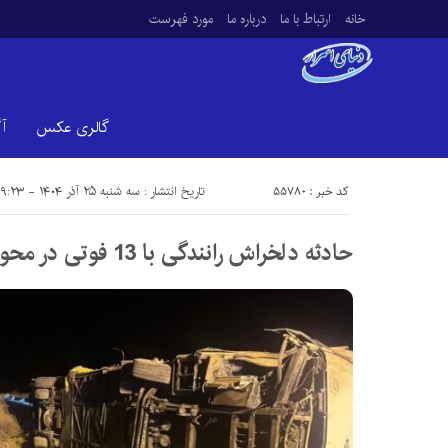
خانه
ارتباط با ما
درباره ما
مورد فهرست
گالری عکس
آ
کد خبر : 55780
تاریخ انتشار : سه شنبه ۲۵ آذر ۱۴۰۴ - ۹:۲۳
حادثه دلخراش رانندگی با 13 فوتی در محور “نطنز”