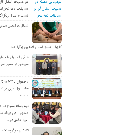
دو عملیات انتقال گاز 
مسابقات دهه فجر اص
کسب ۱۰ مدال رنگارنگ
انتخابات انجمن صنفی
کاربران ماساژ استان اصفهان برگزار شد
هاکی اصفهان با حمای
سپاهان در مسیر تحو
«اصفهان با 
قطب اول ایران در شن
است»
تیم رسانه بسیج سازن
اصفهان در رویداد مل
امید حضور دارند
تشکیل کارگروه تخصص