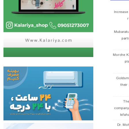
Increase
r
Mubaraka
part
Morche K
pl
Goldsmi
their
The
company
Isfah
Dr. Mo