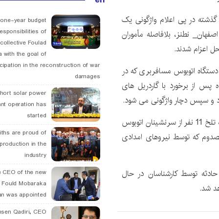
ولوی” بیان داشت: حوالی ساعت 22 شب گذشته در پی اعلام واژگونی یک
 one-year budget
esponsibilities of
صفهان_ نطنز، بلافاصله مأموران
collective Foulad
حل اعزام شدند.
 with the goal of
icipation in the reconstruction of war
دستگاه اتوبوس مسافربری که در
damages
پس از برخورد با گاردریل های
hort solar power
د و سپس دچار واژگونی می شود.
ant operation has
started
رئیس پلیس راه استان تصریح کرد: متأسفانه در این حادثه تلخ 11 نفر از سرنشینان اتوبوس
ths are proud of
شین تاکسی فوت و 13 نفر دیگر مصدوم که توسط نیروهای امدادی
 production in the
industry
حادثه توسط کارشناسان در حال
 CEO of the new
 Fould Mobaraka
د شد.
an was appointed
hsen Qadiri, CEO