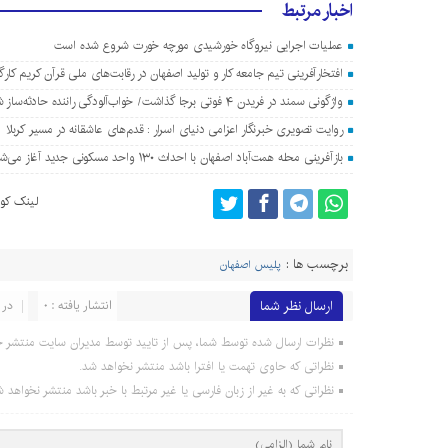
اخبار مرتبط
عملیات اجرایی نیروگاه خورشیدی مورچه خورت شروع شده است
افتخارآفرینی تیم جامعه کار و تولید اصفهان در رقابت‌های ملی قرآن کریم کارگ
واژگونی سمند در فریدن ۴ فوتی برجا گذاشت/ خواب‌آلودگی راننده حادثه‌ساز شد
روایت تصویری خبرنگار اعزامی دنیای اسرار : قدم‌های عاشقانه در مسیر کربلا
بازآفرینی محله همت‌آباد اصفهان با احداث ۱۳۰ واحد مسکونی جدید آغاز می‌شود
لینک کوت
برچسب ها :
پلیس اصفهان
ارسال نظر شما
انتشار یافته : 0
در 
نظرات ارسال شده توسط شما، پس از تایید توسط مدیران سایت منتشر خ
نظراتی که حاوی تهمت یا افترا باشد منتشر نخواهد شد.
نظراتی که به غیر از زبان فارسی یا غیر مرتبط با خبر باشد منتشر نخواهد ش