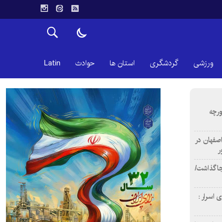
ورزشی
گردشگری
استان ها
حوادث
Latin
ورچه
اصفهان در
ر
دن ۴ فوتی برجا گذاشت/
 اسرار :