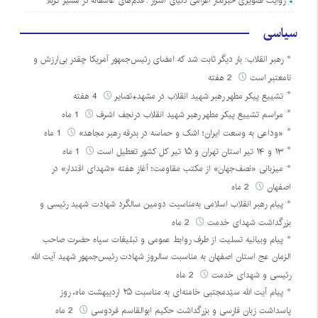
روایت تصویری خبرنگار اعزامی دنیای اسرار : قدم‌های عاشقانه در مسیر کربلا
سیاسی
رهبر انقلاب: بار دیگر ثابت شد که امضای رئیس‌جمهور آمریکا چقدر بی‌ارزش و
نامعتبر است
2 هفته
تشییع پیکر مطهر رهبر شهید انقلاب در مشهد+تصایر
4 هفته
مراسم تشییع پیکر مطهر رهبر شهید انقلاب درنجف اشرف
1 ماه
«وداعی به وسعت ایران؛ اشک و حماسه در بدرقه رهبر مجاهد»
1 ماه
۱۳ و ۱۴ تیر استان تهران و ۱۵ تیر کل کشور تعطیل است
1 ماه
میزبانی «نصف‌جهان» از مکتب مقاومت؛ آغاز هفته «شهدای اقتدار» در
اصفهان
2 ماه
پیام رهبر انقلاب اسلامی به‌مناسبت دومین سالگرد شهادت شهید رئیسی و
بزرگداشت شهدای خدمت
2 ماه
پیام وبیانیه تسلیت از طرف روابط عمومی و تبلیغات سپاه حضرت صاحب
الزمان عج استان اصفهان به مناسبت سالروز شهادت رئیس‌جمهور شهید آیت الله
رئیسی و شهدای خدمت
2 ماه
پیام آیت الله سیّدمجتبی خامنه‌ای به مناسبت ۲۵ اردیبهشت ماه، روز
پاسداشت زبان فارسی و بزرگداشت حکیم ابوالقاسم فردوسی
2 ماه