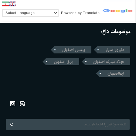
Powered by
Translate
موضوعات داغ:
دنیای اسرار
پلیس اصفهان
فولاد مبارکه اصفهان
برق اصفهان
ابفااصفهان